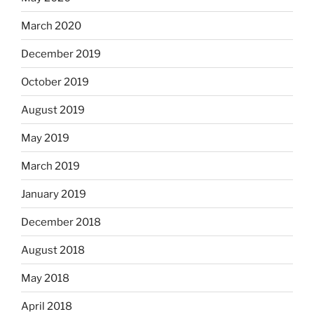
March 2020
December 2019
October 2019
August 2019
May 2019
March 2019
January 2019
December 2018
August 2018
May 2018
April 2018