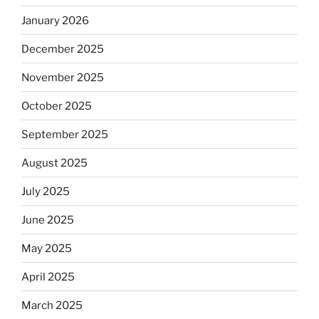
January 2026
December 2025
November 2025
October 2025
September 2025
August 2025
July 2025
June 2025
May 2025
April 2025
March 2025