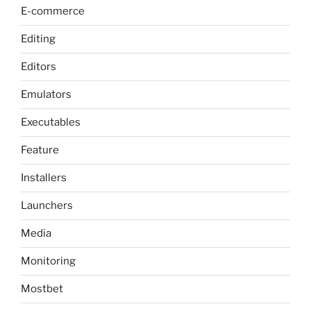
E-commerce
Editing
Editors
Emulators
Executables
Feature
Installers
Launchers
Media
Monitoring
Mostbet