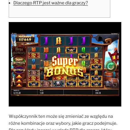
Dlaczego RTP jest ważne dla graczy?
Współczynnik ten może się zmieniać ze względu na
różne kombinacje oraz wybory, jakie gracz podejmuje.