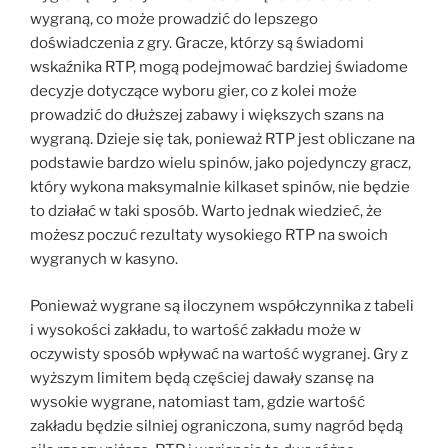
wygraną, co może prowadzić do lepszego
doświadczenia z gry. Gracze, którzy są świadomi
wskaźnika RTP, mogą podejmować bardziej świadome
decyzje dotyczące wyboru gier, co z kolei może
prowadzić do dłuższej zabawy i większych szans na
wygraną. Dzieje się tak, ponieważ RTP jest obliczane na
podstawie bardzo wielu spinów, jako pojedynczy gracz,
który wykona maksymalnie kilkaset spinów, nie będzie
to działać w taki sposób. Warto jednak wiedzieć, że
możesz poczuć rezultaty wysokiego RTP na swoich
wygranych w kasyno.
Ponieważ wygrane są iloczynem współczynnika z tabeli
i wysokości zakładu, to wartość zakładu może w
oczywisty sposób wpływać na wartość wygranej. Gry z
wyższym limitem będą częściej dawały szansę na
wysokie wygrane, natomiast tam, gdzie wartość
zakładu będzie silniej ograniczona, sumy nagród będą