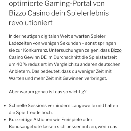
optimierte Gaming‑Portal von
Bizzo Casino dein Spielerlebnis
revolutioniert
In der heutigen digitalen Welt erwarten Spieler
Ladezeiten von wenigen Sekunden – sonst springen
sie zur Konkurrenz. Untersuchungen zeigen, dass
Bizzo
Casino Gewinn DE
im Durchschnitt die Spielstartzeit
um 40 % reduziert im Vergleich zu anderen deutschen
Anbietern. Das bedeutet, dass du weniger Zeit mit
Warten und mehr Zeit mit Gewinnen verbringst.
Aber warum genau ist das so wichtig?
Schnelle Sessions verhindern Langeweile und halten
die Spielfreude hoch.
Kurzzeitige Aktionen wie Freispiele oder
Bonusangebote lassen sich besser nutzen, wenn das