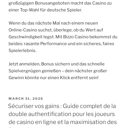
großzügigen Bonusangeboten macht das Casino zu
einer Top‑Wahl für deutsche Spieler.
Wenn du das nächste Mal nach einem neuen
Online‑Casino suchst, überlege, ob du Wert auf
Geschwindigkeit legst. Mit Bizzo Casino bekommst du
beides: rasante Performance und ein sicheres, faires
Spielerlebnis.
Jetzt anmelden, Bonus sichern und das schnelle
Spielvergnügen genießen – dein nächster großer
Gewinn könnte nur einen Klick entfernt sein!
MARCH 31, 2026
Sécuriser vos gains : Guide complet de la
double authentification pour les joueurs
de casino en ligne et la maximisation des