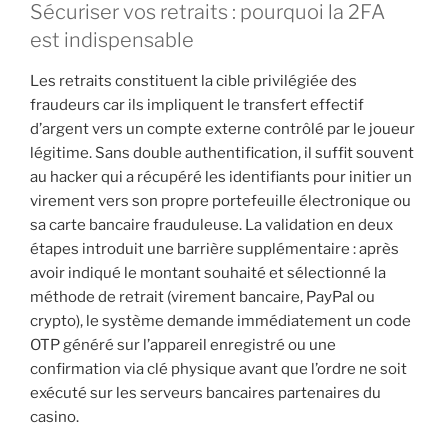
Sécuriser vos retraits : pourquoi la 2FA
est indispensable
Les retraits constituent la cible privilégiée des
fraudeurs car ils impliquent le transfert effectif
d’argent vers un compte externe contrôlé par le joueur
légitime. Sans double authentification, il suffit souvent
au hacker qui a récupéré les identifiants pour initier un
virement vers son propre portefeuille électronique ou
sa carte bancaire frauduleuse. La validation en deux
étapes introduit une barrière supplémentaire : après
avoir indiqué le montant souhaité et sélectionné la
méthode de retrait (virement bancaire, PayPal ou
crypto), le système demande immédiatement un code
OTP généré sur l’appareil enregistré ou une
confirmation via clé physique avant que l’ordre ne soit
exécuté sur les serveurs bancaires partenaires du
casino.