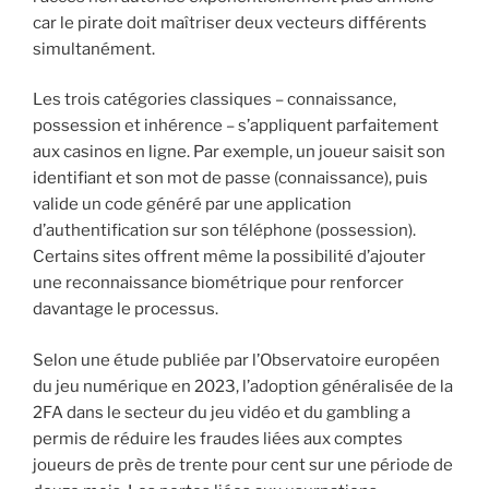
car le pirate doit maîtriser deux vecteurs différents
simultanément.
Les trois catégories classiques – connaissance,
possession et inhérence – s’appliquent parfaitement
aux casinos en ligne. Par exemple, un joueur saisit son
identifiant et son mot de passe (connaissance), puis
valide un code généré par une application
d’authentification sur son téléphone (possession).
Certains sites offrent même la possibilité d’ajouter
une reconnaissance biométrique pour renforcer
davantage le processus.
Selon une étude publiée par l’Observatoire européen
du jeu numérique en 2023, l’adoption généralisée de la
2FA dans le secteur du jeu vidéo et du gambling a
permis de réduire les fraudes liées aux comptes
joueurs de près de trente pour cent sur une période de