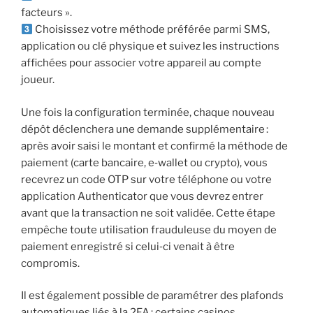
facteurs ».
Choisissez votre méthode préférée parmi SMS,
application ou clé physique et suivez les instructions
affichées pour associer votre appareil au compte
joueur.
Une fois la configuration terminée, chaque nouveau
dépôt déclenchera une demande supplémentaire :
après avoir saisi le montant et confirmé la méthode de
paiement (carte bancaire, e‑wallet ou crypto), vous
recevrez un code OTP sur votre téléphone ou votre
application Authenticator que vous devrez entrer
avant que la transaction ne soit validée. Cette étape
empêche toute utilisation frauduleuse du moyen de
paiement enregistré si celui‑ci venait à être
compromis.
Il est également possible de paramétrer des plafonds
automatiques liés à la 2FA : certains casinos