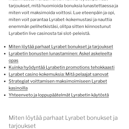
tarjoukset, mitä huomioida bonuksia lunastettaessa ja
miten voit maksimoida voittosi. Lue eteenpäin ja opi,
miten voit parantaa Lyrabet-kokemustasi ja nauttia
enemmän pelihetkistäsi, olitpa sitten kiinnostunut
Lyrabetin live casinosta tai slot-peleistä.
Miten löytää parhaat Lyrabet bonukset ja tarjoukset
Lyrabetin bonusten lunastaminen: Askel askeleelta
opas
Kuinka hyödyntää Lyrabetin promotions tehokkaasti
Lyrabet casino kokemuksia: Mitä pelaajat sanovat
Strategiat voittamisen maksimoimiseen Lyrabet
kasinoilla
Yhteenveto ja loppupäätelmät Lyrabetin käytöstä
Miten löytää parhaat Lyrabet bonukset ja
tarjoukset