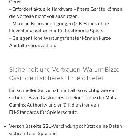
Cons:
– Erfordert aktuelle Hardware – ältere Geräte können
die Vorteile nicht voll ausnutzen.
– Manche Bonusbedingungen (z. B. Bonus ohne
Einzahlung) gelten nur für bestimmte Spiele.
– Gelegentliche Wartungsfenster können kurze
Ausfälle verursachen.
Sicherheit und Vertrauen: Warum Bizzo
Casino ein sicheres Umfeld bietet
Ein schneller Server ist nur halb so wichtig wie ein
sicherer. Bizzo Casino besitzt eine Lizenz der Malta
Gaming Authority und erfüllt die strengen
EU‑Standards für Spielerschutz.
Verschlüsselte SSL‑Verbindung schützt deine Daten
während des Spielens.