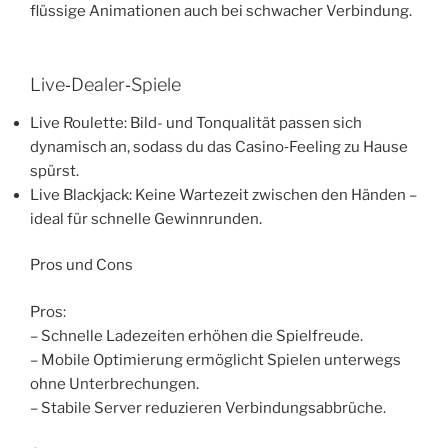
flüssige Animationen auch bei schwacher Verbindung.
Live‑Dealer‑Spiele
Live Roulette: Bild- und Tonqualität passen sich
dynamisch an, sodass du das Casino‑Feeling zu Hause
spürst.
Live Blackjack: Keine Wartezeit zwischen den Händen –
ideal für schnelle Gewinnrunden.
Pros und Cons
Pros:
– Schnelle Ladezeiten erhöhen die Spielfreude.
– Mobile Optimierung ermöglicht Spielen unterwegs
ohne Unterbrechungen.
– Stabile Server reduzieren Verbindungsabbrüche.