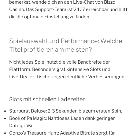
bemerkst, wende dich an den Live‑Chat von Bizzo
Casino. Das Support‑Team ist 24 / 7 erreichbar und hilft
dir, die optimale Einstellung zu finden.
Spielauswahl und Performance: Welche
Titel profitieren am meisten?
Nicht jedes Spiel nutzt die volle Bandbreite der
Plattform. Besonders grafikintensive Slots und
Live‑Dealer‑Tische zeigen deutliche Verbesserungen.
Slots mit schnellen Ladezeiten
Starburst Deluxe: 2‑3 Sekunden bis zum ersten Spin.
Book of Ra Magic: Nahtloses Laden dank geringer
Dateigröße.
Gonzo’s Treasure Hunt: Adaptive Bitrate sorgt für