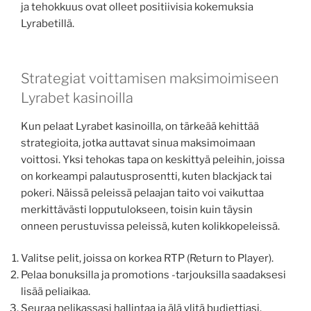
ja tehokkuus ovat olleet positiivisia kokemuksia
Lyrabetillä.
Strategiat voittamisen maksimoimiseen
Lyrabet kasinoilla
Kun pelaat Lyrabet kasinoilla, on tärkeää kehittää
strategioita, jotka auttavat sinua maksimoimaan
voittosi. Yksi tehokas tapa on keskittyä peleihin, joissa
on korkeampi palautusprosentti, kuten blackjack tai
pokeri. Näissä peleissä pelaajan taito voi vaikuttaa
merkittävästi lopputulokseen, toisin kuin täysin
onneen perustuvissa peleissä, kuten kolikkopeleissä.
Valitse pelit, joissa on korkea RTP (Return to Player).
Pelaa bonuksilla ja promotions -tarjouksilla saadaksesi
lisää peliaikaa.
Seuraa pelikassasi hallintaa ja älä ylitä budjettiasi.