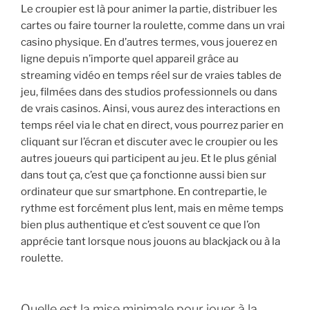
Le croupier est là pour animer la partie, distribuer les
cartes ou faire tourner la roulette, comme dans un vrai
casino physique. En d’autres termes, vous jouerez en
ligne depuis n’importe quel appareil grâce au
streaming vidéo en temps réel sur de vraies tables de
jeu, filmées dans des studios professionnels ou dans
de vrais casinos. Ainsi, vous aurez des interactions en
temps réel via le chat en direct, vous pourrez parier en
cliquant sur l’écran et discuter avec le croupier ou les
autres joueurs qui participent au jeu. Et le plus génial
dans tout ça, c’est que ça fonctionne aussi bien sur
ordinateur que sur smartphone. En contrepartie, le
rythme est forcément plus lent, mais en même temps
bien plus authentique et c’est souvent ce que l’on
apprécie tant lorsque nous jouons au blackjack ou à la
roulette.
Quelle est la mise minimale pour jouer à la