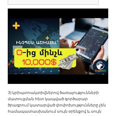
3) կրիպտոակտիվներով ծառայությունների
մատուցման հետ կապված գործարար
ծրագրում կատարված փոփոխությունները չեն
համապատասխանում սույն օրենքով և սույն