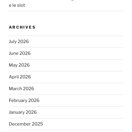
e le slot
ARCHIVES
July 2026
June 2026
May 2026
April 2026
March 2026
February 2026
January 2026
December 2025