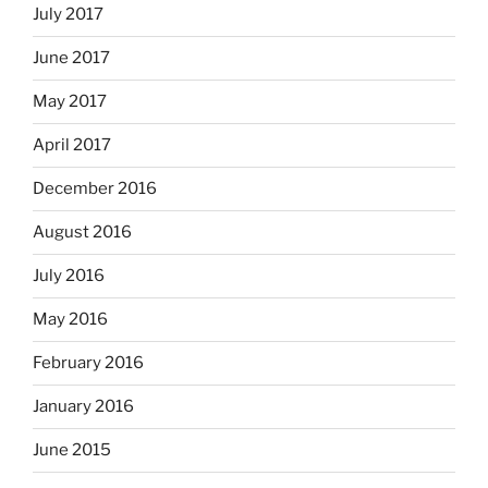
July 2017
June 2017
May 2017
April 2017
December 2016
August 2016
July 2016
May 2016
February 2016
January 2016
June 2015