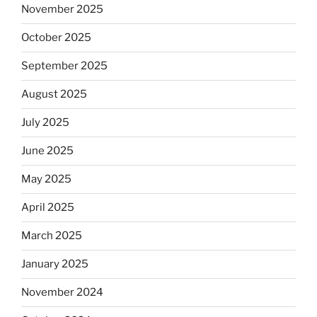
November 2025
October 2025
September 2025
August 2025
July 2025
June 2025
May 2025
April 2025
March 2025
January 2025
November 2024