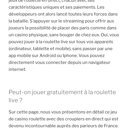
jeux de roulette en direct, chacun avec ses
caractéristiques uniques et ses paiements. Les
développeurs ont alors lancé toutes leurs forces dans
la bataille. S’appuyer sur le streaming pour offrir aux
joueurs la possibilité de placer des paris comme dans
un casino physique, sans bouger de chez eux. Oui, vous
pouvez jouer à la roulette live sur tous vos appareils
(ordinateur, tablette et mobile), sans passer par une
app mobile sur Android ou Iphone. Vous pouvez
directement vous connecter depuis un navigateur
internet.
Peut-on jouer gratuitement à la roulette
live ?
Sur cette page, nous vous présentons en détail ce jeu
de casino roulette avec des croupiers en direct qui est
devenu incontournable auprès des parieurs de France.