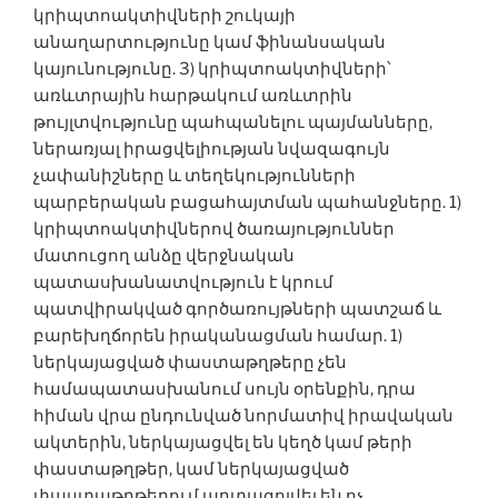
կրիպտոակտիվների շուկայի
անաղարտությունը կամ ֆինանսական
կայունությունը. 3) կրիպտոակտիվների՝
առևտրային հարթակում առևտրին
թույլտվությունը պահպանելու պայմանները,
ներառյալ իրացվելիության նվազագույն
չափանիշները և տեղեկությունների
պարբերական բացահայտման պահանջները. 1)
կրիպտոակտիվներով ծառայություններ
մատուցող անձը վերջնական
պատասխանատվություն է կրում
պատվիրակված գործառույթների պատշաճ և
բարեխղճորեն իրականացման համար. 1)
ներկայացված փաստաթղթերը չեն
համապատասխանում սույն օրենքին, դրա
հիման վրա ընդունված նորմատիվ իրավական
ակտերին, ներկայացվել են կեղծ կամ թերի
փաստաթղթեր, կամ ներկայացված
փաստաթղթերում արտացոլվել են ոչ