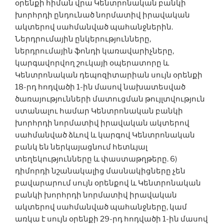
օրենքի հիման վրա Կենտրոնական բանկի
խորհրդի ընդունած նորմատիվ իրավական
ակտերով սահմանված պահանջներին.
Ներդրումային ընկերությունները,
ներդրումային ֆոնդի կառավարիչները,
կարգավորվող շուկայի օպերատորը և
Կենտրոնական դեպոզիտարիան սույն օրենքի
18-րդ հոդվածի 1-ին մասով նախատեսված
ծառայությունների մատուցման թույլտվություն
ստանալու համար Կենտրոնական բանկի
խորհրդի նորմատիվ իրավական ակտերով
սահմանված ձևով և կարգով Կենտրոնական
բանկ են ներկայացնում հետևյալ
տեղեկությունները և փաստաթղթերը. 6)
դիմորդի նշանակալից մասնակիցները չեն
բավարարում սույն օրենքով և Կենտրոնական
բանկի խորհրդի նորմատիվ իրավական
ակտերով սահմանված պահանջները, կամ
առկա է սույն օրենքի 29-րդ հոդվածի 1-ին մասով