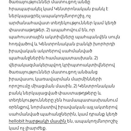
ծառայություններ մատուցող անձը
հրապարակել կամ Կենտրոնական բանկ է
ներկայացրել ապակողմնորոշիչ, ոչ
արժանահավատ տեղեկություններ կամ կեղծ
փաստաթղթեր. 2) ապահովում են, որ
պահուստային ակտիվները պահպանվեն սույն
հոդվածով և Կենտրոնական բանկի խորհրդի
իրավական ակտերով սահմանված
պահանջներին համապատասխան. 2)
վերակազմակերպվող կրիպտոակտիվներով
ծառայություններ մատուցող անձանց
իրավասու կառավարման մարմինների
որոշումը միացման մասին. 2) Կենտրոնական
բանկ ներկայացված փաստաթղթերը և
տեղեկությունները չեն համապատասխանում
օրենքով, նորմատիվ իրավական այլ ակտերով
սահմանված պահանջներին, կամ դրանք կեղծ
hellobit հարթակի մասին
են, ապակողմնորոշիչ
կամ ոչ լիարժեք.