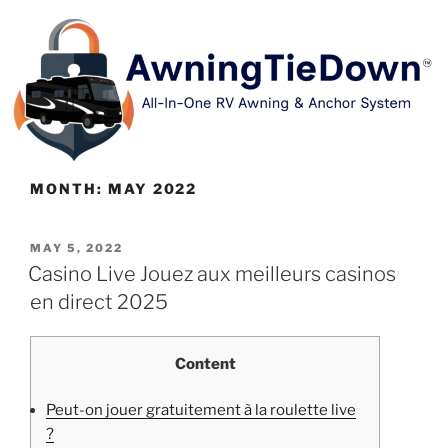
MONTH:
MAY 2022
MAY 5, 2022
Casino Live Jouez aux meilleurs casinos
en direct 2025
Content
Peut-on jouer gratuitement à la roulette live
?