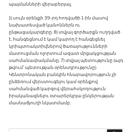
պայմանների վերաբերյալ.
1) սույն օրենքի 39-րդ հոդվածի 1-ին մասով
նախատեսված կանոններն ու
ընթացակարգերը. 8) տվյալ գործարքն ուղղված
է, հանգեցնում է կամ կարող է հանգեցնել
կրիպտոակտիվներով ծառայությունների
մատուցման ոլորտում ազատ մրցակցության
սահմանափակմանը. 7) տվյալ պետությունը (այդ
թվում՝ պետության օրենսդրությունը)
Կենտրոնական բանկին հնարավորություն չի
ընձեռում վերստուգելու կամ օրենքով
սահմանված կարգով վերահսկողություն
իրականացնելու օտարերկրյա ընկերության
մասնաճյուղի նկատմամբ.