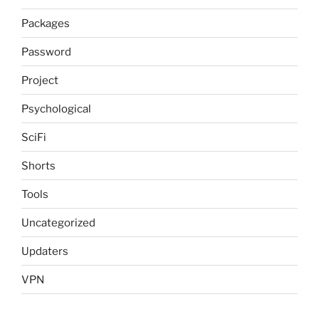
Packages
Password
Project
Psychological
SciFi
Shorts
Tools
Uncategorized
Updaters
VPN