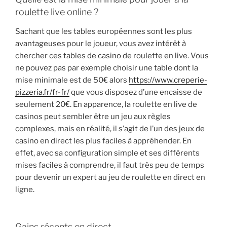
roulette live online ?
Sachant que les tables européennes sont les plus
avantageuses pour le joueur, vous avez intérêt à
chercher ces tables de casino de roulette en live. Vous
ne pouvez pas par exemple choisir une table dont la
mise minimale est de 50€ alors
https://www.creperie-
pizzeria.fr/fr-fr/
que vous disposez d’une encaisse de
seulement 20€. En apparence, la roulette en live de
casinos peut sembler être un jeu aux règles
complexes, mais en réalité, il s’agit de l’un des jeux de
casino en direct les plus faciles à appréhender. En
effet, avec sa configuration simple et ses différents
mises faciles à comprendre, il faut très peu de temps
pour devenir un expert au jeu de roulette en direct en
ligne.
Gains récents en direct