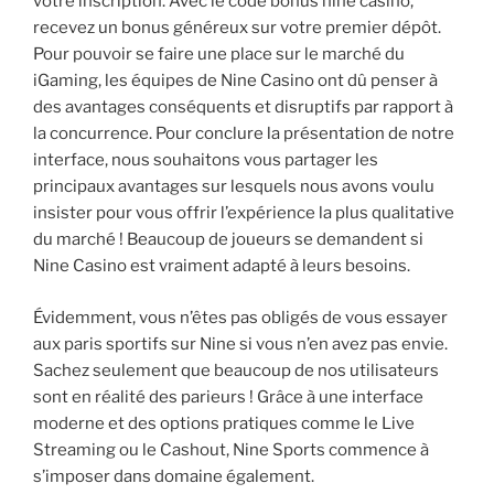
votre inscription. Avec le code bonus nine casino,
recevez un bonus généreux sur votre premier dépôt.
Pour pouvoir se faire une place sur le marché du
iGaming, les équipes de Nine Casino ont dû penser à
des avantages conséquents et disruptifs par rapport à
la concurrence. Pour conclure la présentation de notre
interface, nous souhaitons vous partager les
principaux avantages sur lesquels nous avons voulu
insister pour vous offrir l’expérience la plus qualitative
du marché ! Beaucoup de joueurs se demandent si
Nine Casino est vraiment adapté à leurs besoins.
Évidemment, vous n’êtes pas obligés de vous essayer
aux paris sportifs sur Nine si vous n’en avez pas envie.
Sachez seulement que beaucoup de nos utilisateurs
sont en réalité des parieurs ! Grâce à une interface
moderne et des options pratiques comme le Live
Streaming ou le Cashout, Nine Sports commence à
s’imposer dans domaine également.