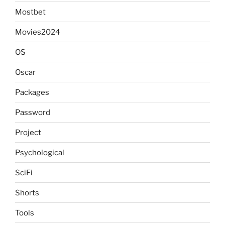
Mostbet
Movies2024
OS
Oscar
Packages
Password
Project
Psychological
SciFi
Shorts
Tools