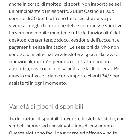
anche in corso, di molteplici sport. Non importa se sei
un principiante o un esperto, 20Bet Casino e il suo
servizio di 20 bet ti offrono tutto ciò che serve per
vivere al meglio l’emozione delle scommesse sportive.
La versione mobile mantiene tutte le funzionalità del
desktop, consentendo gioco, gestione dell’account e
pagamenti senza limitazioni. Le sessioni dal vivo non
sono solo un’alternativa alle slot e ai giochi da tavolo
tradizionali, ma un’esperienza di intrattenimento
autentica, dove ogni mossa può fare la differenza. Per
questo motivo, offriamo un supporto clienti 24/7 per
assisterti in ogni momento.
Varietà di giochi disponibili
Tra le opzioni disponibili troverete le slot classiche, con
simboli, numeri ed una singola linea di pagamento.
Queste slot sono facili da giocare ed offrono vincite