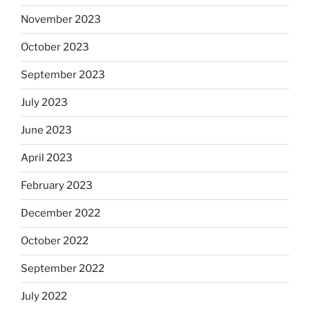
November 2023
October 2023
September 2023
July 2023
June 2023
April 2023
February 2023
December 2022
October 2022
September 2022
July 2022