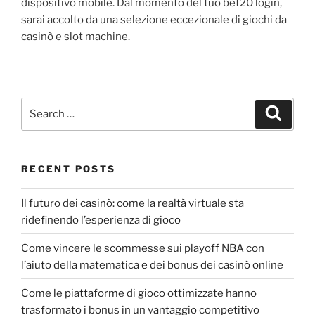
dispositivo mobile. Dal momento del tuo bet20 login,
sarai accolto da una selezione eccezionale di giochi da
casinò e slot machine.
RECENT POSTS
Il futuro dei casinò: come la realtà virtuale sta
ridefinendo l’esperienza di gioco
Come vincere le scommesse sui playoff NBA con
l’aiuto della matematica e dei bonus dei casinò online
Come le piattaforme di gioco ottimizzate hanno
trasformato i bonus in un vantaggio competitivo