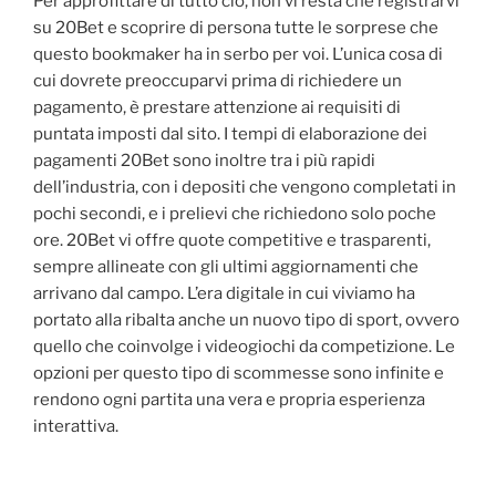
Per approfittare di tutto ciò, non vi resta che registrarvi
su 20Bet e scoprire di persona tutte le sorprese che
questo bookmaker ha in serbo per voi. L’unica cosa di
cui dovrete preoccuparvi prima di richiedere un
pagamento, è prestare attenzione ai requisiti di
puntata imposti dal sito. I tempi di elaborazione dei
pagamenti 20Bet sono inoltre tra i più rapidi
dell’industria, con i depositi che vengono completati in
pochi secondi, e i prelievi che richiedono solo poche
ore. 20Bet vi offre quote competitive e trasparenti,
sempre allineate con gli ultimi aggiornamenti che
arrivano dal campo. L’era digitale in cui viviamo ha
portato alla ribalta anche un nuovo tipo di sport, ovvero
quello che coinvolge i videogiochi da competizione. Le
opzioni per questo tipo di scommesse sono infinite e
rendono ogni partita una vera e propria esperienza
interattiva.