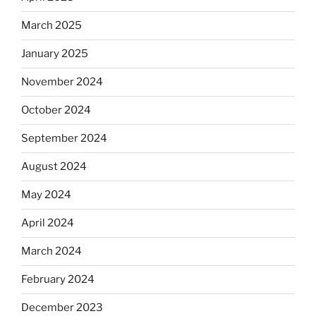
March 2025
January 2025
November 2024
October 2024
September 2024
August 2024
May 2024
April 2024
March 2024
February 2024
December 2023