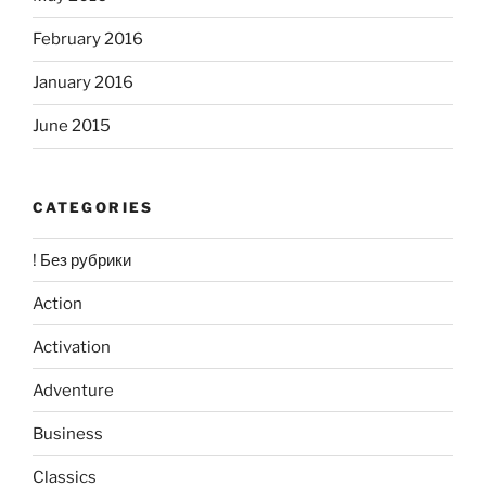
February 2016
January 2016
June 2015
CATEGORIES
! Без рубрики
Action
Activation
Adventure
Business
Classics