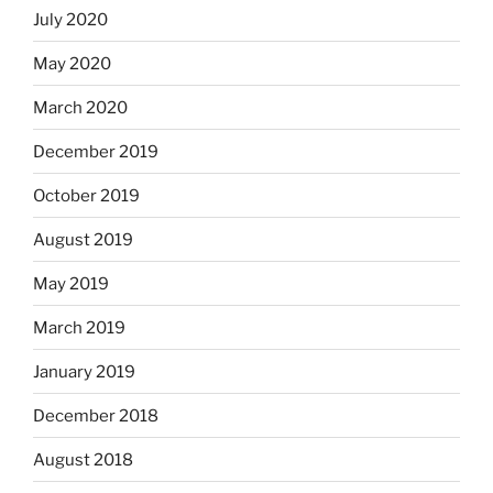
July 2020
May 2020
March 2020
December 2019
October 2019
August 2019
May 2019
March 2019
January 2019
December 2018
August 2018