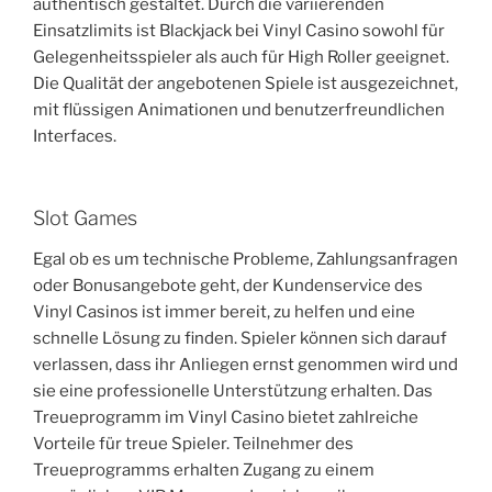
authentisch gestaltet. Durch die variierenden
Einsatzlimits ist Blackjack bei Vinyl Casino sowohl für
Gelegenheitsspieler als auch für High Roller geeignet.
Die Qualität der angebotenen Spiele ist ausgezeichnet,
mit flüssigen Animationen und benutzerfreundlichen
Interfaces.
Slot Games
Egal ob es um technische Probleme, Zahlungsanfragen
oder Bonusangebote geht, der Kundenservice des
Vinyl Casinos ist immer bereit, zu helfen und eine
schnelle Lösung zu finden. Spieler können sich darauf
verlassen, dass ihr Anliegen ernst genommen wird und
sie eine professionelle Unterstützung erhalten. Das
Treueprogramm im Vinyl Casino bietet zahlreiche
Vorteile für treue Spieler. Teilnehmer des
Treueprogramms erhalten Zugang zu einem