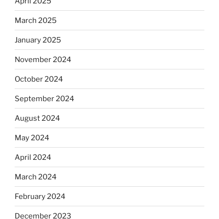
April 2025
March 2025
January 2025
November 2024
October 2024
September 2024
August 2024
May 2024
April 2024
March 2024
February 2024
December 2023