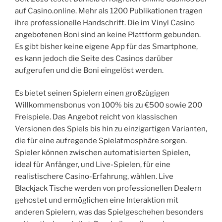
auf Casino.online. Mehr als 1200 Publikationen tragen
ihre professionelle Handschrift. Die im Vinyl Casino
angebotenen Boni sind an keine Plattform gebunden.
Es gibt bisher keine eigene App für das Smartphone,
es kann jedoch die Seite des Casinos darüber
aufgerufen und die Boni eingelöst werden.
Es bietet seinen Spielern einen großzügigen
Willkommensbonus von 100% bis zu €500 sowie 200
Freispiele. Das Angebot reicht von klassischen
Versionen des Spiels bis hin zu einzigartigen Varianten,
die für eine aufregende Spielatmosphäre sorgen.
Spieler können zwischen automatisierten Spielen,
ideal für Anfänger, und Live-Spielen, für eine
realistischere Casino-Erfahrung, wählen. Live
Blackjack Tische werden von professionellen Dealern
gehostet und ermöglichen eine Interaktion mit
anderen Spielern, was das Spielgeschehen besonders