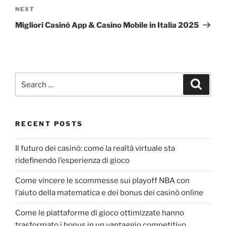
NEXT
Migliori Casinò App & Casino Mobile in Italia 2025
RECENT POSTS
Il futuro dei casinò: come la realtà virtuale sta
ridefinendo l’esperienza di gioco
Come vincere le scommesse sui playoff NBA con
l’aiuto della matematica e dei bonus dei casinò online
Come le piattaforme di gioco ottimizzate hanno
trasformato i bonus in un vantaggio competitivo