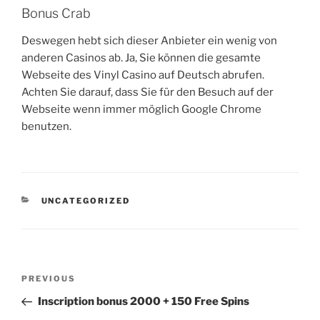
Bonus Crab
Deswegen hebt sich dieser Anbieter ein wenig von
anderen Casinos ab. Ja, Sie können die gesamte
Webseite des Vinyl Casino auf Deutsch abrufen.
Achten Sie darauf, dass Sie für den Besuch auf der
Webseite wenn immer möglich Google Chrome
benutzen.
UNCATEGORIZED
PREVIOUS
Inscription bonus 2000 + 150 Free Spins