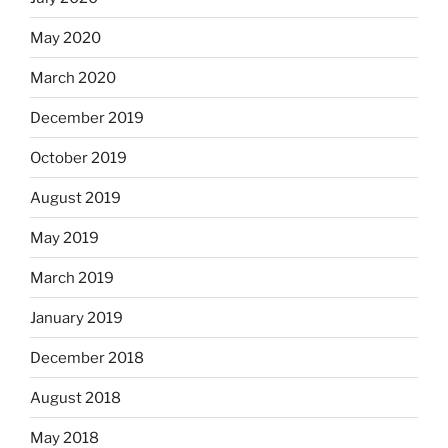
May 2020
March 2020
December 2019
October 2019
August 2019
May 2019
March 2019
January 2019
December 2018
August 2018
May 2018