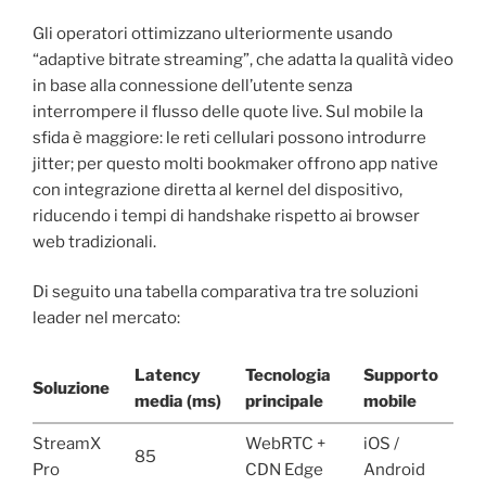
Gli operatori ottimizzano ulteriormente usando
“adaptive bitrate streaming”, che adatta la qualità video
in base alla connessione dell’utente senza
interrompere il flusso delle quote live. Sul mobile la
sfida è maggiore: le reti cellulari possono introdurre
jitter; per questo molti bookmaker offrono app native
con integrazione diretta al kernel del dispositivo,
riducendo i tempi di handshake rispetto ai browser
web tradizionali.
Di seguito una tabella comparativa tra tre soluzioni
leader nel mercato:
Latency
Tecnologia
Supporto
Soluzione
media (ms)
principale
mobile
StreamX
WebRTC +
iOS /
85
Pro
CDN Edge
Android