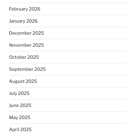
February 2026
January 2026
December 2025
November 2025
October 2025
September 2025
August 2025
July 2025
June 2025
May 2025
April 2025