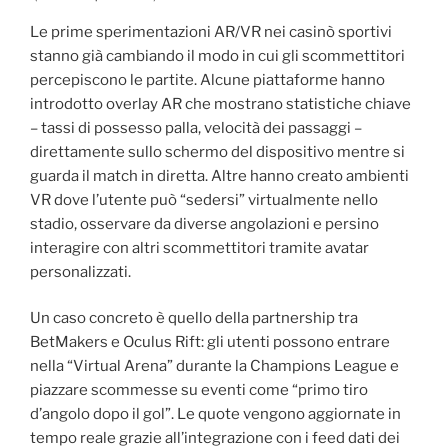
Le prime sperimentazioni AR/VR nei casinò sportivi
stanno già cambiando il modo in cui gli scommettitori
percepiscono le partite. Alcune piattaforme hanno
introdotto overlay AR che mostrano statistiche chiave
– tassi di possesso palla, velocità dei passaggi –
direttamente sullo schermo del dispositivo mentre si
guarda il match in diretta. Altre hanno creato ambienti
VR dove l’utente può “sedersi” virtualmente nello
stadio, osservare da diverse angolazioni e persino
interagire con altri scommettitori tramite avatar
personalizzati.
Un caso concreto è quello della partnership tra
BetMakers e Oculus Rift: gli utenti possono entrare
nella “Virtual Arena” durante la Champions League e
piazzare scommesse su eventi come “primo tiro
d’angolo dopo il gol”. Le quote vengono aggiornate in
tempo reale grazie all’integrazione con i feed dati dei