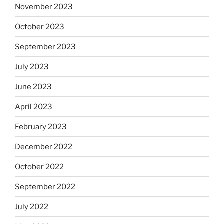
November 2023
October 2023
September 2023
July 2023
June 2023
April 2023
February 2023
December 2022
October 2022
September 2022
July 2022