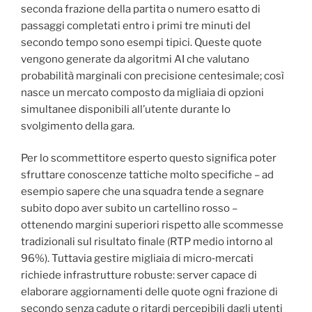
seconda frazione della partita o numero esatto di
passaggi completati entro i primi tre minuti del
secondo tempo sono esempi tipici. Queste quote
vengono generate da algoritmi AI che valutano
probabilità marginali con precisione centesimale; così
nasce un mercato composto da migliaia di opzioni
simultanee disponibili all’utente durante lo
svolgimento della gara.
Per lo scommettitore esperto questo significa poter
sfruttare conoscenze tattiche molto specifiche – ad
esempio sapere che una squadra tende a segnare
subito dopo aver subito un cartellino rosso –
ottenendo margini superiori rispetto alle scommesse
tradizionali sul risultato finale (RTP medio intorno al
96%). Tuttavia gestire migliaia di micro‑mercati
richiede infrastrutture robuste: server capace di
elaborare aggiornamenti delle quote ogni frazione di
secondo senza cadute o ritardi percepibili dagli utenti