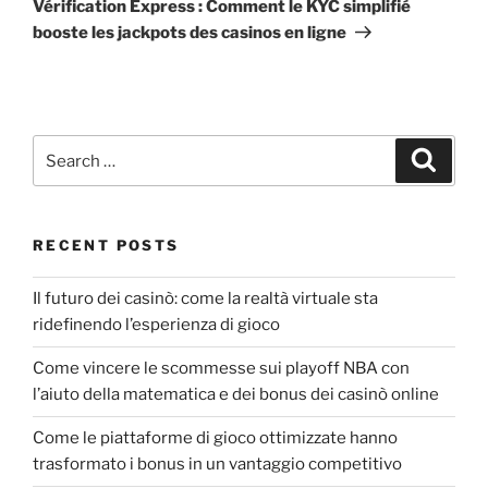
Vérification Express : Comment le KYC simplifié
booste les jackpots des casinos en ligne
RECENT POSTS
Il futuro dei casinò: come la realtà virtuale sta
ridefinendo l’esperienza di gioco
Come vincere le scommesse sui playoff NBA con
l’aiuto della matematica e dei bonus dei casinò online
Come le piattaforme di gioco ottimizzate hanno
trasformato i bonus in un vantaggio competitivo