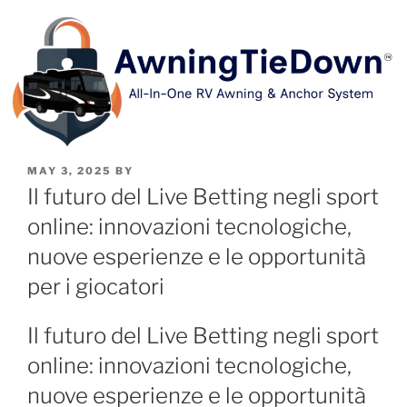
MAY 3, 2025
BY
Il futuro del Live Betting negli sport
online: innovazioni tecnologiche,
nuove esperienze e le opportunità
per i giocatori
Il futuro del Live Betting negli sport
online: innovazioni tecnologiche,
nuove esperienze e le opportunità