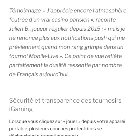
Témoignage
: « J’apprécie encore l’atmosphère
feutrée d’un vrai casino parisien », raconte
Julien B., joueur régulier depuis 2015 ; « mais je
ne renonce plus aux notifications push qui me
préviennent quand mon rang grimpe dans un
tournoi Mobile‑Live ». Ce point de vue reflète
parfaitement la dualité ressentie par nombre
de Français aujourd’hui.
Sécurité et transparence des tournosirs
iGaming
Lorsque vous cliquez sur « jouer » depuis votre appareil
portable, plusieurs couches protectrices se
déclenchent automatiquement :