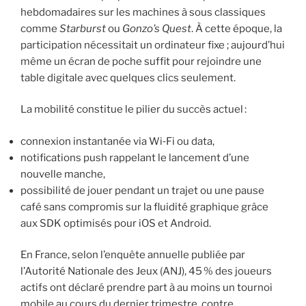
hebdomadaires sur les machines à sous classiques
comme
Starburst
ou
Gonzo’s Quest
. À cette époque, la
participation nécessitait un ordinateur fixe ; aujourd’hui
même un écran de poche suffit pour rejoindre une
table digitale avec quelques clics seulement.
La mobilité constitue le pilier du succès actuel :
connexion instantanée via Wi‑Fi ou data,
notifications push rappelant le lancement d’une
nouvelle manche,
possibilité de jouer pendant un trajet ou une pause
café sans compromis sur la fluidité graphique grâce
aux SDK optimisés pour iOS et Android.
En France, selon l’enquête annuelle publiée par
l’Autorité Nationale des Jeux (ANJ), 45 % des joueurs
actifs ont déclaré prendre part à au moins un tournoi
mobile au cours du dernier trimestre, contre