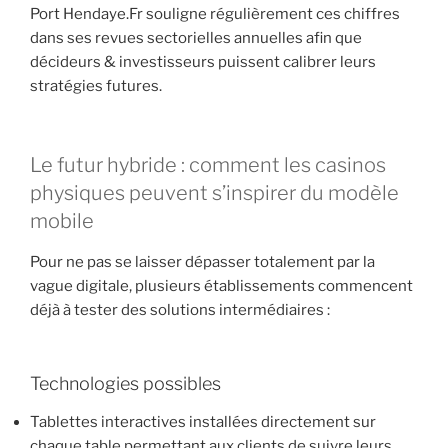
Port Hendaye.Fr souligne régulièrement ces chiffres
dans ses revues sectorielles annuelles afin que
décideurs & investisseurs puissent calibrer leurs
stratégies futures.
Le futur hybride : comment les casinos
physiques peuvent s’inspirer du modèle
mobile
Pour ne pas se laisser dépasser totalement par la
vague digitale, plusieurs établissements commencent
déjà à tester des solutions intermédiaires :
Technologies possibles
Tablettes interactives installées directement sur
chaque table permettant aux clients de suivre leurs