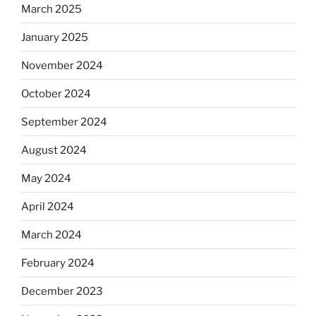
March 2025
January 2025
November 2024
October 2024
September 2024
August 2024
May 2024
April 2024
March 2024
February 2024
December 2023