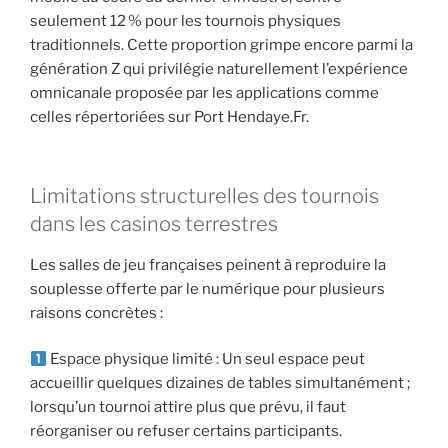
seulement 12 % pour les tournois physiques
traditionnels. Cette proportion grimpe encore parmi la
génération Z qui privilégie naturellement l’expérience
omnicanale proposée par les applications comme
celles répertoriées sur Port Hendaye.Fr.
Limitations structurelles des tournois
dans les casinos terrestres
Les salles de jeu françaises peinent à reproduire la
souplesse offerte par le numérique pour plusieurs
raisons concrètes :
Espace physique limité : Un seul espace peut
accueillir quelques dizaines de tables simultanément ;
lorsqu’un tournoi attire plus que prévu, il faut
réorganiser ou refuser certains participants.