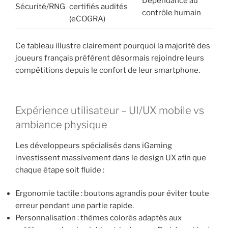
Dépendance au
Sécurité/RNG
certifiés audités
contrôle humain
(eCOGRA)
Ce tableau illustre clairement pourquoi la majorité des
joueurs français préfèrent désormais rejoindre leurs
compétitions depuis le confort de leur smartphone.
Expérience utilisateur – UI/UX mobile vs
ambiance physique
Les développeurs spécialisés dans iGaming
investissent massivement dans le design UX afin que
chaque étape soit fluide :
Ergonomie tactile : boutons agrandis pour éviter toute
erreur pendant une partie rapide.
Personnalisation : thèmes colorés adaptés aux