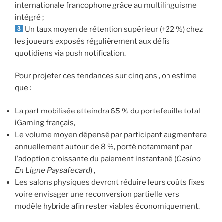
internationale francophone grâce au multilinguisme
intégré ;
Un taux moyen de rétention supérieur (+22 %) chez
les joueurs exposés régulièrement aux défis
quotidiens via push notification.
Pour projeter ces tendances sur cinq ans , on estime
que :
La part mobilisée atteindra 65 % du portefeuille total
iGaming français,
Le volume moyen dépensé par participant augmentera
annuellement autour de 8 %, porté notamment par
l’adoption croissante du paiement instantané (
Casino
En Ligne Paysafecard
) ,
Les salons physiques devront réduire leurs coûts fixes
voire envisager une reconversion partielle vers
modèle hybride afin rester viables économiquement.