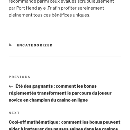
recommandé parmi ceux évalués scrupuleusement
par Port Hend ay e .Fr afin profit­er sereinement
pleinement tous ces bénéfices uniques.
UNCATEGORIZED
PREVIOUS
Été des gagnants : comment les bonus
réglementés transforment le parcours du joueur
novice en champion du casino en ligne
NEXT
Cool‑off mathématique : comment les bonus peuvent
aider à instaurer des pauses saines dans les casinos