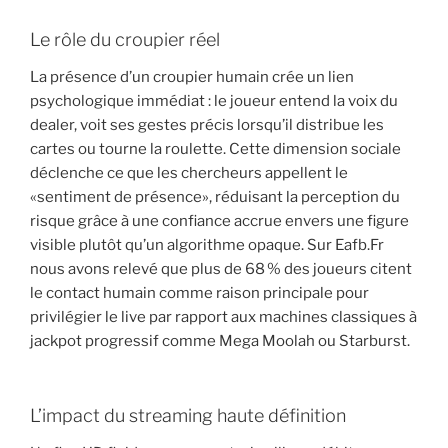
Le rôle du croupier réel
La présence d’un croupier humain crée un lien
psychologique immédiat : le joueur entend la voix du
dealer, voit ses gestes précis lorsqu’il distribue les
cartes ou tourne la roulette. Cette dimension sociale
déclenche ce que les chercheurs appellent le
«sentiment de présence», réduisant la perception du
risque grâce à une confiance accrue envers une figure
visible plutôt qu’un algorithme opaque. Sur Eafb.Fr
nous avons relevé que plus de 68 % des joueurs citent
le contact humain comme raison principale pour
privilégier le live par rapport aux machines classiques à
jackpot progressif comme Mega Moolah ou Starburst.
L’impact du streaming haute définition