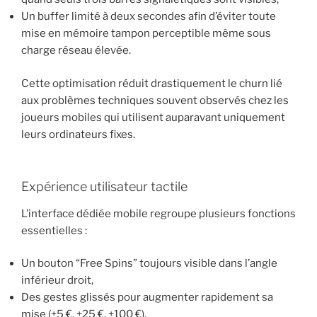
Un buffer limité à deux secondes afin d’éviter toute
mise en mémoire tampon perceptible même sous
charge réseau élevée.
Cette optimisation réduit drastiquement le churn lié
aux problèmes techniques souvent observés chez les
joueurs mobiles qui utilisent auparavant uniquement
leurs ordinateurs fixes.
Expérience utilisateur tactile
L’interface dédiée mobile regroupe plusieurs fonctions
essentielles :
Un bouton “Free Spins” toujours visible dans l’angle
inférieur droit,
Des gestes glissés pour augmenter rapidement sa
mise (+5 €, +25 €, +100 €),