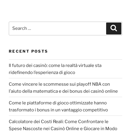
RECENT POSTS
Il futuro dei casinò: come la realtà virtuale sta
ridefinendo l’esperienza di gioco
Come vincere le scommesse sui playoff NBA con
l’aiuto della matematica e dei bonus dei casinò online
Come le piattaforme di gioco ottimizzate hanno
trasformato i bonus in un vantaggio competitivo
Calcolatore dei Costi Reali: Come Confrontare le
Spese Nascoste nei Casinò Online e Giocare in Modo