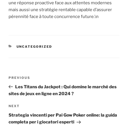
une réponse proactive face aux attentes modernes
mais aussi une stratégie rentable capable d’assurer
pérennité face à toute concurrence future.\n
UNCATEGORIZED
PREVIOUS
Les Titans du Jackpot : Qui domine le marché des
sites de jeux en ligne en 2024 ?
NEXT
Strategia vincenti per Pai Gow Poker online: la guida
completa per i giocatori esperti