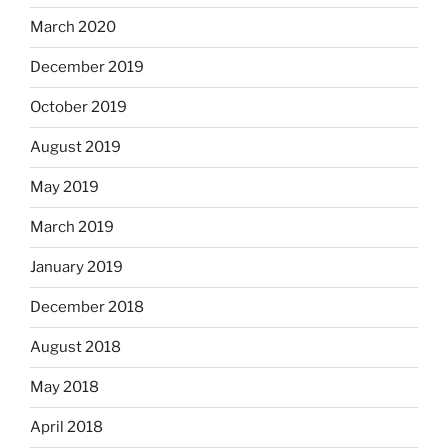
March 2020
December 2019
October 2019
August 2019
May 2019
March 2019
January 2019
December 2018
August 2018
May 2018
April 2018