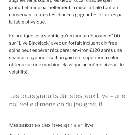
augmenter jusqu’à près de99 %, car chaque spin
gratuit élimine partiellement la mise initiale tout en
conservant toutes les chances gagnantes offertes par
la table physique.
En pratique cela signifie qu’un joueur déposant €100
sur “Live Blackjack” avec un forfait incluant dix free
spins peut espérer récupérer environ €120 après une
séance moyenne—soit un gain net supérieur à celui
obtenu sur une machine classique au même niveau de
volatilité.
Les tours gratuits dans les jeux Live – une
nouvelle dimension du jeu gratuit
Mécanismes des free spins en live