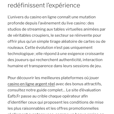
redéfinissent l’expérience
L’univers du casino en ligne connaît une mutation
profonde depuis l’avènement du live casino : des
studios de streaming aux tables virtuelles animées par
de véritables croupiers, le secteur se réinvente pour
offrir plus qu’un simple tirage aléatoire de cartes ou de
rouleaux. Cette évolution n’est pas uniquement
technologique ; elle répond à une exigence croissante
des joueurs qui recherchent authenticité, interaction
humaine et transparence dans leurs sessions de jeu.
Pour découvrir les meilleures plateformes où jouer
casino en ligne argent réel
avec des bonus attractifs,
consultez notre guide complet… Le site d’évaluation
Eafb.Fr passe au crible chaque opérateur afin
d’identifier ceux qui proposent les conditions de mise
les plus raisonnables et les offres promotionnelles