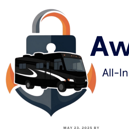
MAY 23, 2025
BY