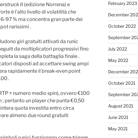
February 2023
rstruck II
(edizione Norrena) e
forte è l’alto livello di volatilità che
December 202
 96‑97 % ma concentra gran parte dei
October 2022
ot rarissimi .
September 20
dono giri gratuiti attivati da runic
seguiti da moltiplicatori progressivi fino
July 2022
mpleta la saga della battaglia finale .
May 2022
catori disposti ad accettare swing ampi
pera rapidamente il break‑even point
December 202
100 .
October 2021
 (RTP × numero medio spin), ovvero €100
September 20
n ; pertanto un player che punta €0,50
August 2021
ntera quota investita entro circa
ivare almeno due round gratuiti
June 2021
May 2021
i simboli runici funzionano come trigger