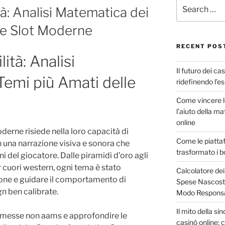
à: Analisi Matematica dei
le Slot Moderne
RECENT POS
ità: Analisi
Il futuro dei ca
emi più Amati delle
ridefinendo l’e
Come vincere 
l’aiuto della m
online
derne risiede nella loro capacità di
Come le piatta
n una narrazione visiva e sonora che
trasformato i b
i del giocatore. Dalle piramidi d’oro agli
cuori western, ogni tema è stato
Calcolatore dei
zione e guidare il comportamento di
Spese Nascoste
n ben calibrate.
Modo Responsa
Il mito della s
commesse non aams e approfondire le
casinò online: c