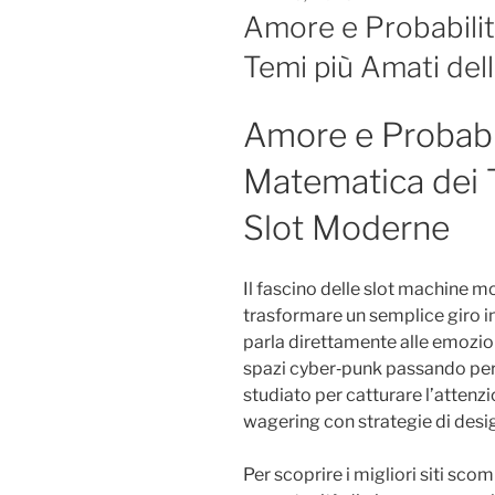
Amore e Probabilit
Temi più Amati del
Amore e Probabil
Matematica dei T
Slot Moderne
Il fascino delle slot machine mo
trasformare un semplice giro i
parla direttamente alle emozion
spazi cyber‑punk passando per 
studiato per catturare l’atten
wagering con strategie di desig
Per scoprire i migliori siti s