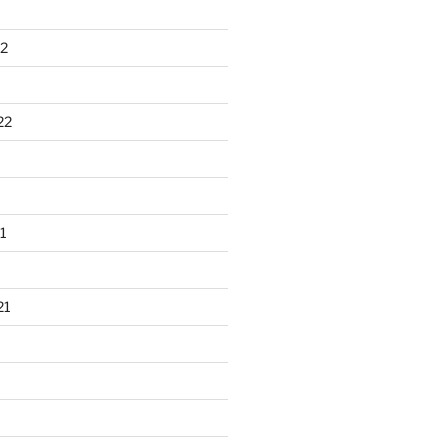
2
22
1
21