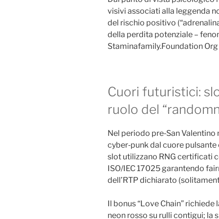
visivi associati alla leggenda 
del rischio positivo (“adrenali
della perdita potenziale – feno
Staminafamily.Foundation Org n
Cuori futuristici: s
ruolo del “randomn
Nel periodo pre‑San Valentino 
cyber‑punk dal cuore pulsant
slot utilizzano RNG certificat
ISO/IEC 17025 garantendo fairne
dell’RTP dichiarato (solitamente
Il bonus “Love Chain” richiede 
neon rosso su rulli contigui; la