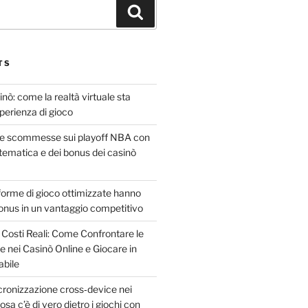
TS
sinò: come la realtà virtuale sta
sperienza di gioco
le scommesse sui playoff NBA con
atematica e dei bonus dei casinò
forme di gioco ottimizzate hanno
onus in un vantaggio competitivo
 Costi Reali: Come Confrontare le
 nei Casinò Online e Giocare in
bile
incronizzazione cross‑device nei
osa c’è di vero dietro i giochi con