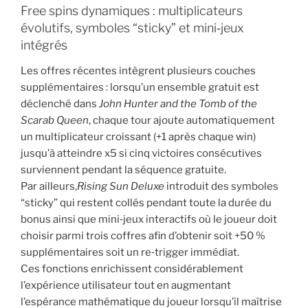
Free spins dynamiques : multiplicateurs
évolutifs, symboles “sticky” et mini‑jeux
intégrés
Les offres récentes intègrent plusieurs couches
supplémentaires : lorsqu’un ensemble gratuit est
déclenché dans
John Hunter and the Tomb of the
Scarab Queen
, chaque tour ajoute automatiquement
un multiplicateur croissant (+1 après chaque win)
jusqu’à atteindre x5 si cinq victoires consécutives
surviennent pendant la séquence gratuite.
Par ailleurs,
Rising Sun Deluxe
introduit des symboles
“sticky” qui restent collés pendant toute la durée du
bonus ainsi que mini‑jeux interactifs où le joueur doit
choisir parmi trois coffres afin d’obtenir soit +50 %
supplémentaires soit un re‑trigger immédiat.
Ces fonctions enrichissent considérablement
l’expérience utilisateur tout en augmentant
l’espérance mathématique du joueur lorsqu’il maîtrise