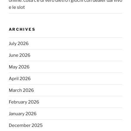
online: cosa c’è di vero dietro i giochi con dealer dal vivo
e le slot
ARCHIVES
July 2026
June 2026
May 2026
April 2026
March 2026
February 2026
January 2026
December 2025