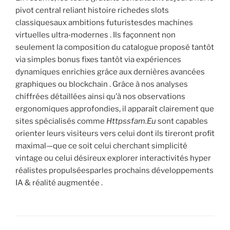
pivot central reliant histoire richedes slots
classiquesaux ambitions futuristesdes machines
virtuelles ultra‑modernes . Ils façonnent non
seulement la composition du catalogue proposé tantôt
via simples bonus fixes tantôt via expériences
dynamiques enrichies grâce aux dernières avancées
graphiques ou blockchain . Grâce à nos analyses
chiffrées détaillées ainsi qu’à nos observations
ergonomiques approfondies, il apparaît clairement que
sites spécialisés comme
Httpssfam.Eu
sont capables
orienter leurs visiteurs vers celui dont ils tireront profit
maximal—que ce soit celui cherchant simplicité
vintage ou celui désireux explorer interactivités hyper
réalistes propulséesparles prochains développements
IA & réalité augmentée .