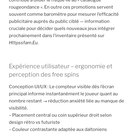
contribue à diluer le risque lié au « catalogue
rougeondance ». En outre ces promotions servent
souvent comme baromètre pour mesurer l’efficacité
publicitaire auprès du public ciblé — information
cruciale pour décider quels nouveaux jeux intégrer
prochainement dans l’inventaire présenté sur
Httpssfam.Eu
.
Expérience utilisateur – ergonomie et
perception des free spins
Conception UI/UX : Le compteur visible dès l’écran
principal informe instantanément le joueur quant au
nombre restant → réduction anxiété liée au manque de
visibilité.
– Placement central ou coin supérieur droit selon
design rétro vs futuriste
– Couleur contrastante adaptée aux daltoniens