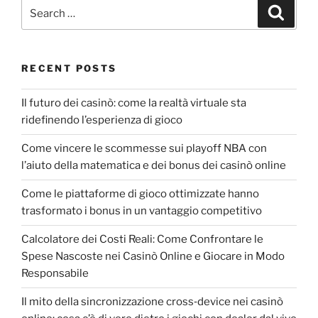
RECENT POSTS
Il futuro dei casinò: come la realtà virtuale sta
ridefinendo l’esperienza di gioco
Come vincere le scommesse sui playoff NBA con
l’aiuto della matematica e dei bonus dei casinò online
Come le piattaforme di gioco ottimizzate hanno
trasformato i bonus in un vantaggio competitivo
Calcolatore dei Costi Reali: Come Confrontare le
Spese Nascoste nei Casinò Online e Giocare in Modo
Responsabile
Il mito della sincronizzazione cross‑device nei casinò