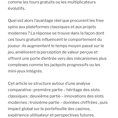
comme les tours gratuits ou les multiplicateurs
évolutifs.
Quel est alors l’avantage réel que procurent les free
spins aux plateformes classiques et aux projets
modernes ? La réponse se trouve dans la façon dont
ces tours gratuits influencent le comportement du
joueur : ils augmentent le temps moyen passé sur le
jeu, améliorent la perception de valeur perçue et
offrent une porte d’entrée vers des mécanismes plus
complexes comme les jackpots progressifs ou les
mini‑jeux intégrés.
Cet article se structure autour d’une analyse
comparative : première partie – héritage des slots
classiques ; deuxième partie – innovations des slots
modernes ; troisième partie – données chiffrées ; puis
impact global sur le portefeuille des casinos,
expérience utilisateur et perspectives futures.