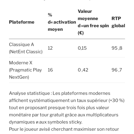
Valeur
%
moyenne
RTP
Plateforme
d« activation
d »un free spin
global
moyen
(€)
Classique A
12
0,15
95 ,8
(NetEnt Classic)
Moderne X
(Pragmatic Play
16
0 ,42
96 ,7
NextGen)
Analyse statistique : Les plateformes modernes
affichent systématiquement un taux supérieur (+30 %)
tout en proposant presque trois fois plus valeur
monétaire par tour gratuit grâce aux multiplicateurs
dynamiques и aux symboles sticky.
Pour le joueur avisé cherchant maximiser son retour