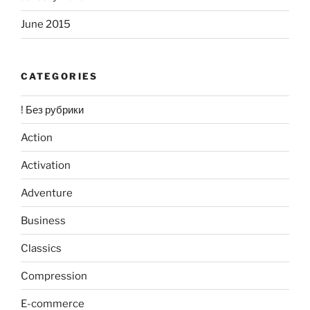
June 2015
CATEGORIES
! Без рубрики
Action
Activation
Adventure
Business
Classics
Compression
E-commerce