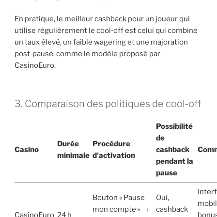
En pratique, le meilleur cashback pour un joueur qui
utilise régulièrement le cool‑off est celui qui combine
un taux élevé, un faible wagering et une majoration
post‑pause, comme le modèle proposé par
CasinoEuro.
3. Comparaison des politiques de cool‑off
Possibilité
de
Durée
Procédure
Casino
cashback
Comm
minimale
d’activation
pendant la
pause
Inter
Bouton « Pause
Oui,
mobil
mon compte » →
cashback
CasinoEuro
24 h
bonu