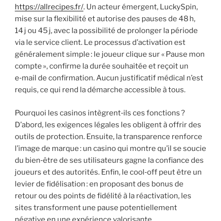
https://allrecipes.fr/
. Un acteur émergent, LuckySpin,
mise sur la flexibilité et autorise des pauses de 48 h,
14 j ou 45 j, avec la possibilité de prolonger la période
via le service client. Le processus d’activation est
généralement simple : le joueur clique sur « Pause mon
compte », confirme la durée souhaitée et reçoit un
e‑mail de confirmation. Aucun justificatif médical n’est
requis, ce qui rend la démarche accessible à tous.
Pourquoi les casinos intègrent‑ils ces fonctions ?
D’abord, les exigences légales les obligent à offrir des
outils de protection. Ensuite, la transparence renforce
l’image de marque : un casino qui montre qu’il se soucie
du bien‑être de ses utilisateurs gagne la confiance des
joueurs et des autorités. Enfin, le cool‑off peut être un
levier de fidélisation : en proposant des bonus de
retour ou des points de fidélité à la réactivation, les
sites transforment une pause potentiellement
négative en une expérience valorisante.