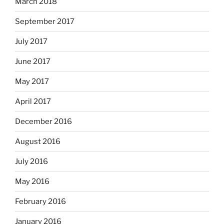
March 2018
September 2017
July 2017
June 2017
May 2017
April 2017
December 2016
August 2016
July 2016
May 2016
February 2016
January 2016