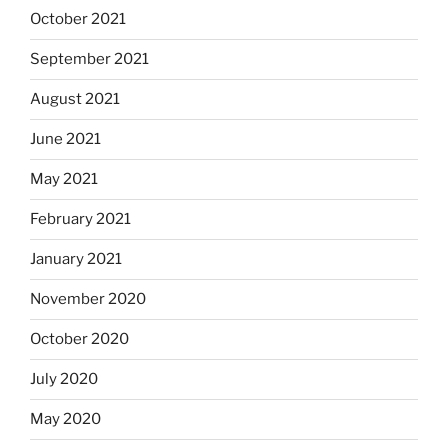
October 2021
September 2021
August 2021
June 2021
May 2021
February 2021
January 2021
November 2020
October 2020
July 2020
May 2020