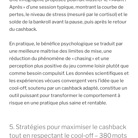
Après » d’une session typique, montrant la courbe de
pertes, le niveau de stress (mesuré par le cortisol) et le
solde de la bankroll avant la pause, puis après le retour
du cashback.
En pratique, le bénéfice psychologique se traduit par
une meilleure maîtrise des limites de mise, une
réduction du phénomène de « chasing » et une
perception plus positive du jeu comme loisir plutôt que
comme besoin compulsif. Les données scientifiques et
les expériences vécues convergent vers l’idée que le
cool‑off, soutenu par un cashback adapté, constitue un
outil puissant pour transformer le comportement à
risque en une pratique plus saine et rentable.
5. Stratégies pour maximiser le cashback
tout en respectant le cool‑off – 380 mots