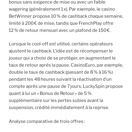
bonus sans exigence de mise ou avec un faible
wagering (généralement 1 x). Par exemple, le casino
BetWinner propose 10 % de cashback chaque semaine,
limité à 200 € de mise, tandis que FrenchPlay offre
12 % de retour mensuel avec un plafond de 150 €.
Lorsque le cool‑off est utilisé, certains opérateurs
ajustent le cashback. L’idée est de récompenser le
joueur qui a choisi de se protéger, en augmentant le
taux de retour après la pause. CasinoEuro, par exemple,
double le taux de cashback (passant de 8 % à 16 %)
pendant les 48 heures suivant la réactivation d’un
compte après une pause de 7 jours. LuckySpin propose
quant à lui un « Bonus de Retour » de 5 %
supplémentaire sur les pertes subies avant la
suspension, crédité immédiatement à la reprise.
Analyse comparative de trois offres :