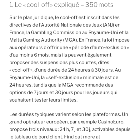
1. Le « cool‑off » expliqué – 350 mots
Sur le plan juridique, le cool‑off est inscrit dans les
directives de l’Autorité Nationale des Jeux (ANJ) en
France, la Gambling Commission au Royaume‑Uni et la
Malta Gaming Authority (MGA). En France, la loi impose
aux opérateurs d’offrir une « période d’auto‑exclusion »
d’au moins 6 mois, mais ils peuvent également
proposer des suspensions plus courtes, dites
« cool‑off », d’une durée de 24 heures à 30 jours. Au
Royaume‑Uni, la « self‑exclusion » minimale est de
24 heures, tandis que la MGA recommande des
options de 7 jours et 30 jours pour les joueurs qui
souhaitent tester leurs limites.
Les durées typiques varient selon les plateformes. Un
grand opérateur européen, par exemple CasinoEuro,
propose trois niveaux : 24 h, 7 j et 30 j, activables depuis
le tableau de bord client. Find out more at