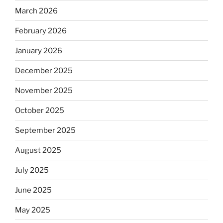
March 2026
February 2026
January 2026
December 2025
November 2025
October 2025
September 2025
August 2025
July 2025
June 2025
May 2025