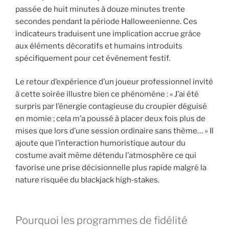
passée de huit minutes à douze minutes trente
secondes pendant la période Halloweenienne. Ces
indicateurs traduisent une implication accrue grâce
aux éléments décoratifs et humains introduits
spécifiquement pour cet événement festif.
Le retour d’expérience d’un joueur professionnel invité
à cette soirée illustre bien ce phénomène : « J’ai été
surpris par l’énergie contagieuse du croupier déguisé
en momie ; cela m’a poussé à placer deux fois plus de
mises que lors d’une session ordinaire sans thème… » Il
ajoute que l’interaction humoristique autour du
costume avait même détendu l’atmosphère ce qui
favorise une prise décisionnelle plus rapide malgré la
nature risquée du blackjack high‑stakes.
Pourquoi les programmes de fidélité