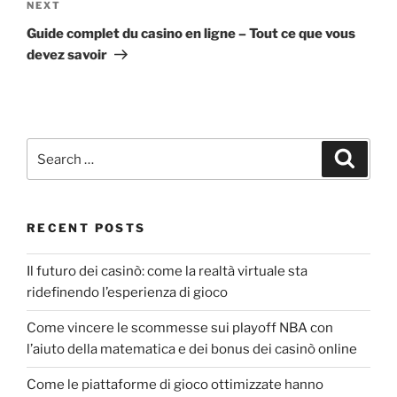
NEXT
Guide complet du casino en ligne – Tout ce que vous
devez savoir
RECENT POSTS
Il futuro dei casinò: come la realtà virtuale sta
ridefinendo l’esperienza di gioco
Come vincere le scommesse sui playoff NBA con
l’aiuto della matematica e dei bonus dei casinò online
Come le piattaforme di gioco ottimizzate hanno