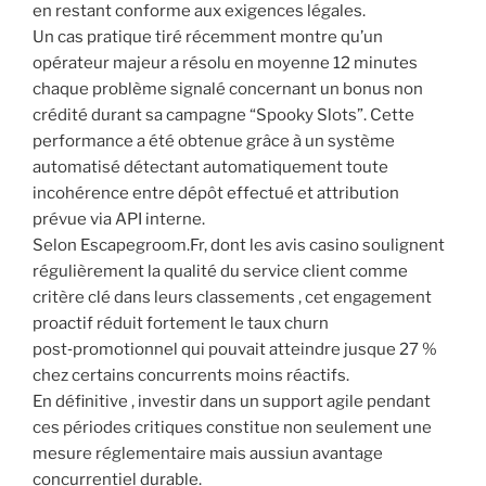
en restant conforme aux exigences légales.
Un cas pratique tiré récemment montre qu’un
opérateur majeur a résolu en moyenne 12 minutes
chaque problème signalé concernant un bonus non
crédité durant sa campagne “Spooky Slots”. Cette
performance a été obtenue grâce à un système
automatisé détectant automatiquement toute
incohérence entre dépôt effectué et attribution
prévue via API interne.
Selon Escapegroom.Fr, dont les avis casino soulignent
régulièrement la qualité du service client comme
critère clé dans leurs classements , cet engagement
proactif réduit fortement le taux churn
post‑promotionnel qui pouvait atteindre jusque 27 %
chez certains concurrents moins réactifs.
En définitive , investir dans un support agile pendant
ces périodes critiques constitue non seulement une
mesure réglementaire mais aussiun avantage
concurrentiel durable.