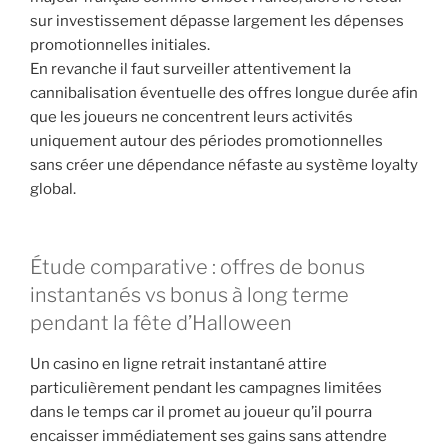
sur investissement dépasse largement les dépenses
promotionnelles initiales.
En revanche il faut surveiller attentivement la
cannibalisation éventuelle des offres longue durée afin
que les joueurs ne concentrent leurs activités
uniquement autour des périodes promotionnelles
sans créer une dépendance néfaste au système loyalty
global.
Étude comparative : offres de bonus
instantanés vs bonus à long terme
pendant la fête d’Halloween
Un casino en ligne retrait instantané attire
particulièrement pendant les campagnes limitées
dans le temps car il promet au joueur qu’il pourra
encaisser immédiatement ses gains sans attendre