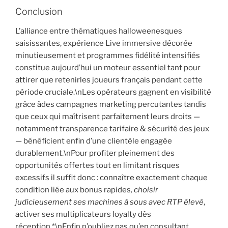
Conclusion
L’alliance entre thématiques halloweenesques
saisissantes, expérience Live immersive décorée
minutieusement et programmes fidélité intensifiés
constitue aujourd’hui un moteur essentiel tant pour
attirer que retenirles joueurs français pendant cette
période cruciale.\nLes opérateurs gagnent en visibilité
grâce àdes campagnes marketing percutantes tandis
que ceux qui maîtrisent parfaitement leurs droits —
notamment transparence tarifaire & sécurité des jeux
— bénéficient enfin d’une clientèle engagée
durablement.\nPour profiter pleinement des
opportunités offertes tout en limitant risques
excessifs il suffit donc : connaître exactement chaque
condition liée aux bonus rapides
, choisir
judicieusement ses machines à sous avec RTP élevé
,
activer ses multiplicateurs loyalty dès
réception.*\nEnfin n’oubliez pas qu’en consultant