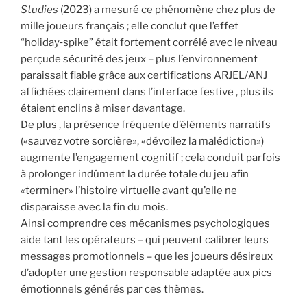
Studies
(2023) a mesuré ce phénomène chez plus de
mille joueurs français ; elle conclut que l’effet
“holiday‑spike” était fortement corrélé avec le niveau
perçude sécurité des jeux – plus l’environnement
paraissait fiable grâce aux certifications ARJEL/ANJ
affichées clairement dans l’interface festive , plus ils
étaient enclins à miser davantage.
De plus , la présence fréquente d’éléments narratifs
(«sauvez votre sorcière», «dévoilez la malédiction»)
augmente l’engagement cognitif ; cela conduit parfois
à prolonger indûment la durée totale du jeu afin
«terminer» l’histoire virtuelle avant qu’elle ne
disparaisse avec la fin du mois.
Ainsi comprendre ces mécanismes psychologiques
aide tant les opérateurs – qui peuvent calibrer leurs
messages promotionnels – que les joueurs désireux
d’adopter une gestion responsable adaptée aux pics
émotionnels générés par ces thèmes.