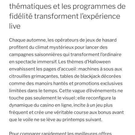
thématiques et les programmes de
fidélité transforment l’expérience
live
Chaque automne, les opérateurs de jeux de hasard
profitent du climat mystérieux pour lancer des
campagnes saisonnières qui transforment l’ordinaire
en spectacle immersif. Les thèmes d’Halloween
envahissent les pages d’accueil : machines à sous aux
citrouilles grimaçantes, tables de blackjack décorées
comme des manoirs hantés et promotions exclusives
limitées dans le temps. Cette vague d’événements ne
touche pas seulement le visuel ; elle reconfigure la
dynamique du casino en ligne, incite à un jeu plus
fréquent et crée une véritable course aux bonus avant
que le voile ne se lève au printemps suivant.
Pour comparer rapidement les meilleures offres