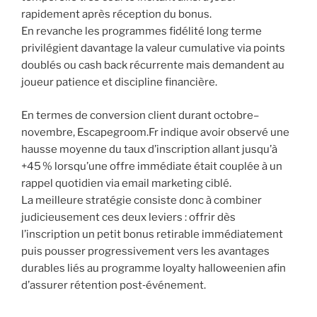
rapidement après réception du bonus.
En revanche les programmes fidélité long terme
privilégient davantage la valeur cumulative via points
doublés ou cash back récurrente mais demandent au
joueur patience et discipline financière.
En termes de conversion client durant octobre–
novembre, Escapegroom.Fr indique avoir observé une
hausse moyenne du taux d’inscription allant jusqu’à
+45 % lorsqu’une offre immédiate était couplée à un
rappel quotidien via email marketing ciblé.
La meilleure stratégie consiste donc à combiner
judicieusement ces deux leviers : offrir dès
l’inscription un petit bonus retirable immédiatement
puis pousser progressivement vers les avantages
durables liés au programme loyalty halloweenien afin
d’assurer rétention post‑événement.