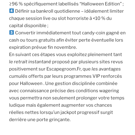
≥96 % spécifiquement labellisés “Halloween Edition” ;
Définir sa bankroll quotidienne – idéalement limiter
chaque session live ou slot horroriste à <10 % du
capital disponible ;
Convertir immédiatement tout candy‑coin gagné en
cash ou tours gratuits afin éviter perte éventuelle lors
expiration prévue fin novembre.
En suivant ces étapes vous exploitez pleinement tant
le retrait instantané
proposé par plusieurs sites revus
positivement sur Escapegroom.Fr, que
les avantages
cumulés
offerts par leurs programmes VIP renforcés
pour Halloween . Une gestion disciplinée combinée
avec connaissance précise des conditions wagering
vous permettra non seulement prolonger votre temps
ludique mais également augmenter vos chances
réelles nettes lorsqu’un jackpot progressif surgit
derrière une porte grinçante.