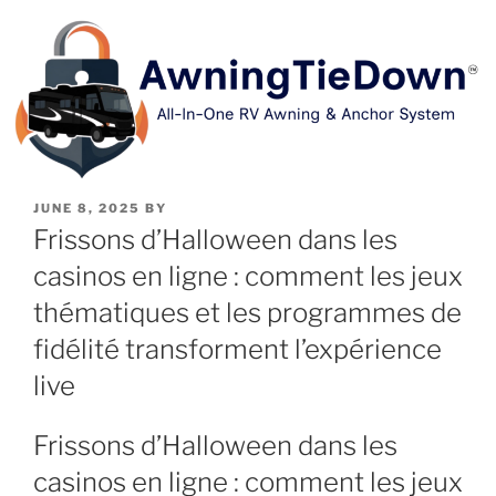
JUNE 8, 2025
BY
Frissons d’Halloween dans les
casinos en ligne : comment les jeux
thématiques et les programmes de
fidélité transforment l’expérience
live
Frissons d’Halloween dans les
casinos en ligne : comment les jeux