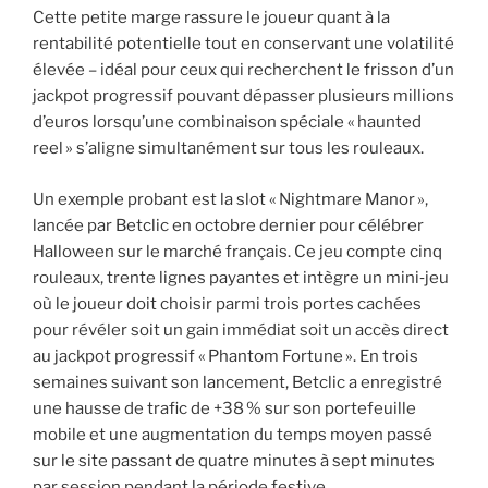
Cette petite marge rassure le joueur quant à la
rentabilité potentielle tout en conservant une volatilité
élevée – idéal pour ceux qui recherchent le frisson d’un
jackpot progressif pouvant dépasser plusieurs millions
d’euros lorsqu’une combinaison spéciale « haunted
reel » s’aligne simultanément sur tous les rouleaux.
Un exemple probant est la slot « Nightmare Manor »,
lancée par Betclic en octobre dernier pour célébrer
Halloween sur le marché français. Ce jeu compte cinq
rouleaux, trente lignes payantes et intègre un mini‑jeu
où le joueur doit choisir parmi trois portes cachées
pour révéler soit un gain immédiat soit un accès direct
au jackpot progressif « Phantom Fortune ». En trois
semaines suivant son lancement, Betclic a enregistré
une hausse de trafic de +38 % sur son portefeuille
mobile et une augmentation du temps moyen passé
sur le site passant de quatre minutes à sept minutes
par session pendant la période festive.