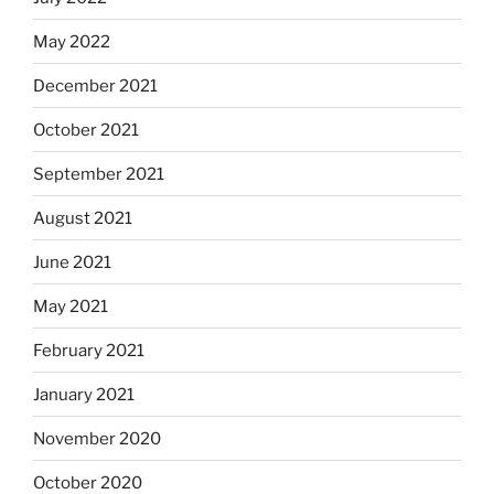
May 2022
December 2021
October 2021
September 2021
August 2021
June 2021
May 2021
February 2021
January 2021
November 2020
October 2020