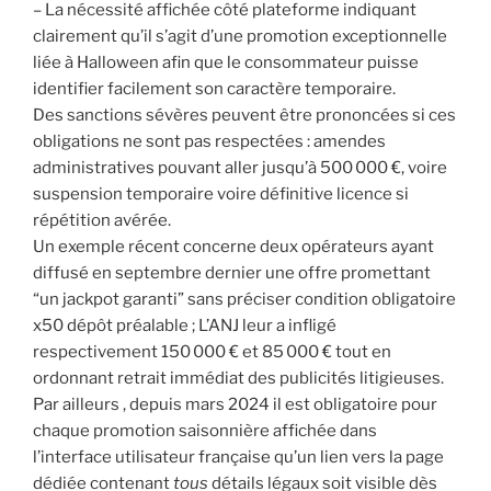
– La nécessité affichée côté plateforme indiquant
clairement qu’il s’agit d’une promotion exceptionnelle
liée à Halloween afin que le consommateur puisse
identifier facilement son caractère temporaire.
Des sanctions sévères peuvent être prononcées si ces
obligations ne sont pas respectées : amendes
administratives pouvant aller jusqu’à 500 000 €, voire
suspension temporaire voire définitive licence si
répétition avérée.
Un exemple récent concerne deux opérateurs ayant
diffusé en septembre dernier une offre promettant
“un jackpot garanti” sans préciser condition obligatoire
x50 dépôt préalable ; L’ANJ leur a infligé
respectivement 150 000 € et 85 000 € tout en
ordonnant retrait immédiat des publicités litigieuses.
Par ailleurs , depuis mars 2024 il est obligatoire pour
chaque promotion saisonnière affichée dans
l’interface utilisateur française qu’un lien vers la page
dédiée contenant
tous
détails légaux soit visible dès