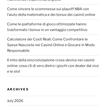
Come vincere le scommesse sui playoff NBA con
l’aiuto della matematica e dei bonus dei casinò online
Come le piattaforme di gioco ottimizzate hanno
trasformato i bonus in un vantaggio competitivo
Calcolatore dei Costi Reali: Come Confrontare le
Spese Nascoste nei Casinò Online e Giocare in Modo
Responsabile
Il mito della sincronizzazione cross‑device nei casinò
online: cosa c’è di vero dietro i giochi con dealer dal vivo
e le slot
ARCHIVES
July 2026