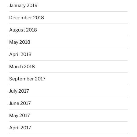
January 2019
December 2018
August 2018
May 2018
April 2018
March 2018
September 2017
July 2017
June 2017
May 2017
April 2017