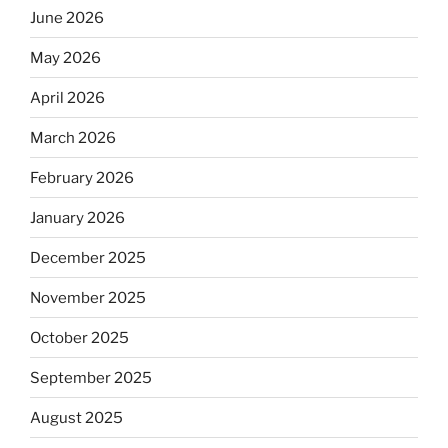
June 2026
May 2026
April 2026
March 2026
February 2026
January 2026
December 2025
November 2025
October 2025
September 2025
August 2025