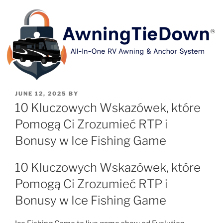
JUNE 12, 2025
BY
10 Kluczowych Wskazówek, które
Pomogą Ci Zrozumieć RTP i
Bonusy w Ice Fishing Game
10 Kluczowych Wskazówek, które
Pomogą Ci Zrozumieć RTP i
Bonusy w Ice Fishing Game