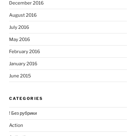
December 2016
August 2016
July 2016
May 2016
February 2016
January 2016
June 2015
CATEGORIES
! Без рубрики
Action