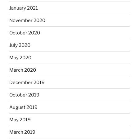
January 2021
November 2020
October 2020
July 2020
May 2020
March 2020
December 2019
October 2019
August 2019
May 2019
March 2019