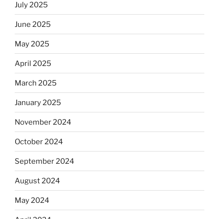
July 2025
June 2025
May 2025
April 2025
March 2025
January 2025
November 2024
October 2024
September 2024
August 2024
May 2024