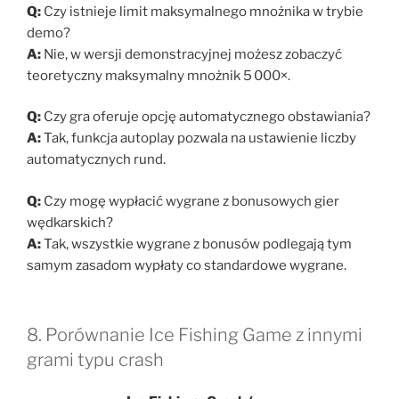
Q:
Czy istnieje limit maksymalnego mnożnika w trybie
demo?
A:
Nie, w wersji demonstracyjnej możesz zobaczyć
teoretyczny maksymalny mnożnik 5 000×.
Q:
Czy gra oferuje opcję automatycznego obstawiania?
A:
Tak, funkcja autoplay pozwala na ustawienie liczby
automatycznych rund.
Q:
Czy mogę wypłacić wygrane z bonusowych gier
wędkarskich?
A:
Tak, wszystkie wygrane z bonusów podlegają tym
samym zasadom wypłaty co standardowe wygrane.
8. Porównanie Ice Fishing Game z innymi
grami typu crash