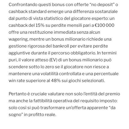
Confrontando questi bonus con offerte “no deposit” o
cashback standard emerge una differenza sostanziale
dal punto di vista statistico del giocatore esperto: un
cashback del 15% su perdite mensili pari a €100 000
offre una restituzione immediata senza alcun
wagering, mentre un bonus milionario richiede una
gestione rigorosa del bankroll per evitare perdite
aggiuntive durante il percorso obbligatorio. In termini
puri, il valore atteso (EV) di un bonus milionario può
scendere sotto lo zero se il giocatore non riesce a
mantenere una volatilità controllata e una percentuale
win rate superiore al 48% sui giochi selezionati.
Pertanto è cruciale valutare non solo l’entità del premio
ma anche la fattibilità operativa del requisito imposto:
solo così si può trasformare un’offerta apparente “da
sogno” in profitto reale.