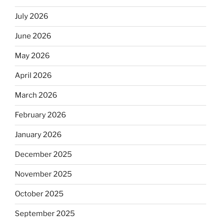
July 2026
June 2026
May 2026
April 2026
March 2026
February 2026
January 2026
December 2025
November 2025
October 2025
September 2025