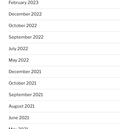
February 2023
December 2022
October 2022
September 2022
July 2022
May 2022
December 2021
October 2021
September 2021
August 2021
June 2021