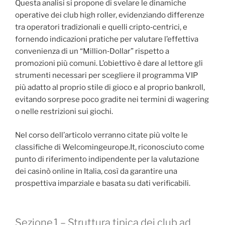
Questa analisi si propone di svelare le dinamiche
operative dei club high roller, evidenziando differenze
tra operatori tradizionali e quelli cripto‑centrici, e
fornendo indicazioni pratiche per valutare l’effettiva
convenienza di un “Million‑Dollar” rispetto a
promozioni più comuni. L’obiettivo è dare al lettore gli
strumenti necessari per scegliere il programma VIP
più adatto al proprio stile di gioco e al proprio bankroll,
evitando sorprese poco gradite nei termini di wagering
o nelle restrizioni sui giochi.
Nel corso dell’articolo verranno citate più volte le
classifiche di Welcomingeurope.It, riconosciuto come
punto di riferimento indipendente per la valutazione
dei casinò online in Italia, così da garantire una
prospettiva imparziale e basata su dati verificabili.
Sezione 1 – Struttura tipica dei club ad