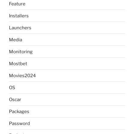
Feature
Installers
Launchers
Media
Monitoring
Mostbet
Movies2024
OS
Oscar
Packages
Password