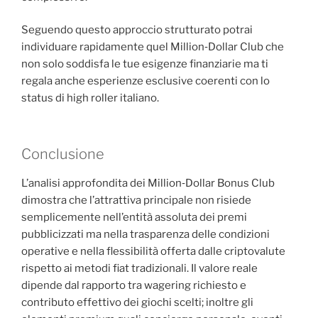
Seguendo questo approccio strutturato potrai
individuare rapidamente quel Million‑Dollar Club che
non solo soddisfa le tue esigenze finanziarie ma ti
regala anche esperienze esclusive coerenti con lo
status di high roller italiano.
Conclusione
L’analisi approfondita dei Million‑Dollar Bonus Club
dimostra che l’attrattiva principale non risiede
semplicemente nell’entità assoluta dei premi
pubblicizzati ma nella trasparenza delle condizioni
operative e nella flessibilità offerta dalle criptovalute
rispetto ai metodi fiat tradizionali. Il valore reale
dipende dal rapporto tra wagering richiesto e
contributo effettivo dei giochi scelti; inoltre gli