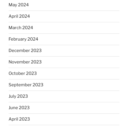
May 2024
April 2024
March 2024
February 2024
December 2023
November 2023
October 2023
September 2023
July 2023
June 2023
April 2023