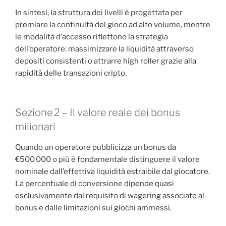
In sintesi, la struttura dei livelli è progettata per
premiare la continuità del gioco ad alto volume, mentre
le modalità d’accesso riflettono la strategia
dell’operatore: massimizzare la liquidità attraverso
depositi consistenti o attrarre high roller grazie alla
rapidità delle transazioni cripto.
Sezione 2 – Il valore reale dei bonus
milionari
Quando un operatore pubblicizza un bonus da
€500 000 o più è fondamentale distinguere il valore
nominale dall’effettiva liquidità estraibile dal giocatore.
La percentuale di conversione dipende quasi
esclusivamente dal requisito di wagering associato al
bonus e dalle limitazioni sui giochi ammessi.