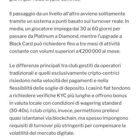
Il passaggio da un livello all’altro avviene solitamente
tramite un sistema a punti basato sul turnover reale. In
media, un giocatore impiega dai 30 ai 60 giorni per
passare da Platinum a Diamond, mentre l’upgrade a
Black Card può richiedere fino a tre mesi di attività
costante con volumi superiori a €200 000 al mese.
Le differenze principali tra club gestiti da operatori
tradizionali e quelli esclusivamente cripto‑centrici
risiedono nella velocità dei pagamenti e nella
flessibilità delle soglie di deposito. I casinò fiat tendono
a richiedere verifiche KYC più lunghe e offrono bonus
in valuta locale con condizioni di wagering standard
(30‑40x). I club cripto, invece, permettono prelievi
quasi istantanei via blockchain, ma spesso impongono
requisiti di turnover più stringenti per compensare la
volatilità del mercato digitale.