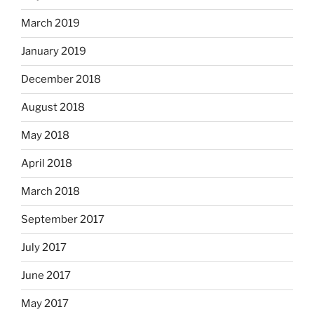
March 2019
January 2019
December 2018
August 2018
May 2018
April 2018
March 2018
September 2017
July 2017
June 2017
May 2017