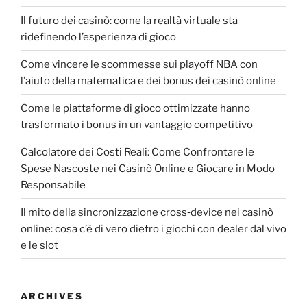
Il futuro dei casinò: come la realtà virtuale sta
ridefinendo l’esperienza di gioco
Come vincere le scommesse sui playoff NBA con
l’aiuto della matematica e dei bonus dei casinò online
Come le piattaforme di gioco ottimizzate hanno
trasformato i bonus in un vantaggio competitivo
Calcolatore dei Costi Reali: Come Confrontare le
Spese Nascoste nei Casinò Online e Giocare in Modo
Responsabile
Il mito della sincronizzazione cross‑device nei casinò
online: cosa c’è di vero dietro i giochi con dealer dal vivo
e le slot
ARCHIVES