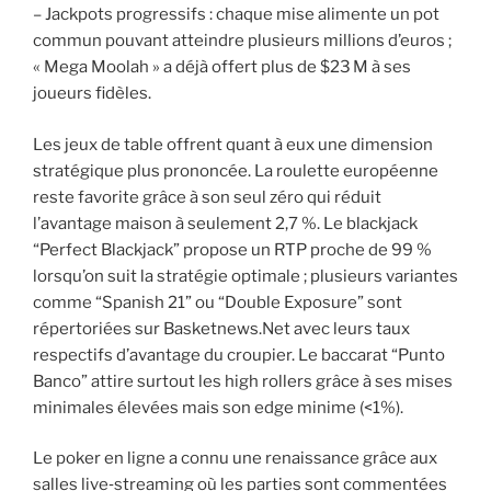
– Jackpots progressifs : chaque mise alimente un pot
commun pouvant atteindre plusieurs millions d’euros ;
« Mega Moolah » a déjà offert plus de $23 M à ses
joueurs fidèles.
Les jeux de table offrent quant à eux une dimension
stratégique plus prononcée. La roulette européenne
reste favorite grâce à son seul zéro qui réduit
l’avantage maison à seulement 2,7 %. Le blackjack
“Perfect Blackjack” propose un RTP proche de 99 %
lorsqu’on suit la stratégie optimale ; plusieurs variantes
comme “Spanish 21” ou “Double Exposure” sont
répertoriées sur Basketnews.Net avec leurs taux
respectifs d’avantage du croupier. Le baccarat “Punto
Banco” attire surtout les high rollers grâce à ses mises
minimales élevées mais son edge minime (<1%).
Le poker en ligne a connu une renaissance grâce aux
salles live‑streaming où les parties sont commentées