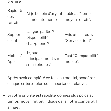
préféré
Rapidité
Ai‑je besoin d’argent
Tableau “Temps
des
immédiatement ?
moyen retrait”.
retraits
Langue parlée ?
Support
Avis utilisateurs
Disponibilité
client
“Service client”.
chat/phone ?
Je joue
Mobile /
Test “Compatibilité
principalement sur
App
mobile”.
smartphone ?
Après avoir complété ce tableau mental, pondérez
chaque critère selon son importance relative :
Si votre priorité est rapidité, donnez plus poids au
temps moyen retrait indiqué dans notre comparatif
annuel.