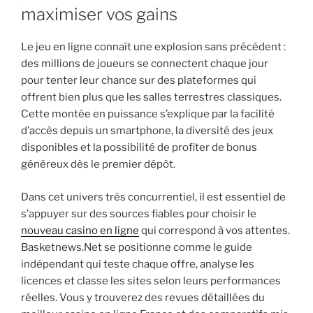
maximiser vos gains
Le jeu en ligne connaît une explosion sans précédent :
des millions de joueurs se connectent chaque jour
pour tenter leur chance sur des plateformes qui
offrent bien plus que les salles terrestres classiques.
Cette montée en puissance s’explique par la facilité
d’accès depuis un smartphone, la diversité des jeux
disponibles et la possibilité de profiter de bonus
généreux dès le premier dépôt.
Dans cet univers très concurrentiel, il est essentiel de
s’appuyer sur des sources fiables pour choisir le
nouveau casino en ligne
qui correspond à vos attentes.
Basketnews.Net se positionne comme le guide
indépendant qui teste chaque offre, analyse les
licences et classe les sites selon leurs performances
réelles. Vous y trouverez des revues détaillées du