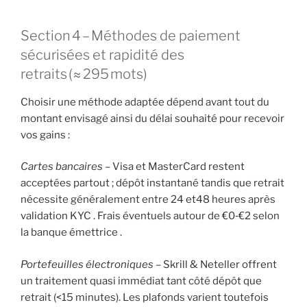
Section 4 – Méthodes de paiement
sécurisées et rapidité des
retraits (≈ 295 mots)
Choisir une méthode adaptée dépend avant tout du
montant envisagé ainsi du délai souhaité pour recevoir
vos gains :
Cartes bancaires
– Visa et MasterCard restent
acceptées partout ; dépôt instantané tandis que retrait
nécessite généralement entre 24 et48 heures après
validation KYC . Frais éventuels autour de €0‑€2 selon
la banque émettrice .
Portefeuilles électroniques
– Skrill & Neteller offrent
un traitement quasi immédiat tant côté dépôt que
retrait (<15 minutes). Les plafonds varient toutefois