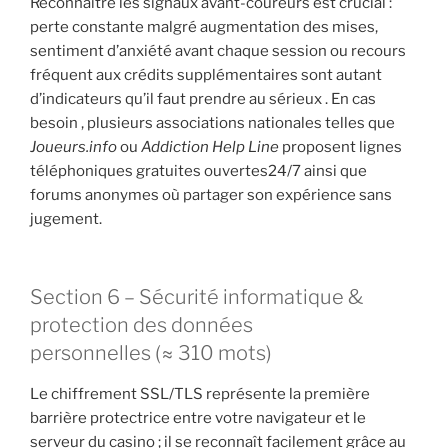
Reconnaître les signaux avant-coureurs est crucial :
perte constante malgré augmentation des mises,
sentiment d’anxiété avant chaque session ou recours
fréquent aux crédits supplémentaires sont autant
d’indicateurs qu’il faut prendre au sérieux . En cas
besoin , plusieurs associations nationales telles que
Joueurs.info
ou
Addiction Help Line
proposent lignes
téléphoniques gratuites ouvertes24/7 ainsi que
forums anonymes où partager son expérience sans
jugement.
Section 6 – Sécurité informatique &
protection des données
personnelles (≈ 310 mots)
Le chiffrement SSL/TLS représente la première
barrière protectrice entre votre navigateur et le
serveur du casino ; il se reconnaît facilement grâce au