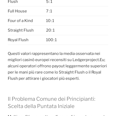
Flush
5 : 1
Full House
7 : 1
Four of a Kind
10 : 1
Straight Flush
20 : 1
Royal Flush
100 : 1
Questi valori rappresentano la media osservata nei
migliori casinò europei recensiti su Ledgerproject.Eu;
alcuni operatori offrono payout leggermente superiori
per le mani più rare come lo Straight Flush o il Royal
Flush per attirare i giocatori più esperti.
Il Problema Comune dei Principianti:
Scelta della Puntata Iniziale