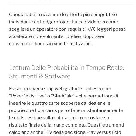
Questa tabella riassume le offerte più competitive
individuate da Ledgerproject.Eu ed evidenzia come
scegliere un operatore con requisiti KYC leggeri possa
accelerare notevolmente i prelievi dopo aver
convertito i bonus in vincite realizzabili.
Lettura Delle Probabilità In Tempo Reale:
Strumenti & Software
Esistono diverse app web gratuite – ad esempio
“PokerOdds Live” o “StudCalc” – che permettono di
inserire le quattro carte scoperte dal dealer e le
proprie due hole cards per ottenere istantaneamente
le odds residue sulla quinta carta nascosta e sul
risultato finale della mano completa. Questi strumenti
calcolano anche l’EV della decisione Play versus Fold