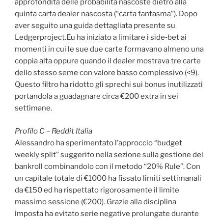
approfondita delle probabilità nascoste dietro alla
quinta carta dealer nascosta (“carta fantasma”). Dopo
aver seguito una guida dettagliata presente su
Ledgerproject.Eu ha iniziato a limitare i side‑bet ai
momenti in cui le sue due carte formavano almeno una
coppia alta oppure quando il dealer mostrava tre carte
dello stesso seme con valore basso complessivo (<9).
Questo filtro ha ridotto gli sprechi sui bonus inutilizzati
portandola a guadagnare circa €200 extra in sei
settimane.
Profilo C – Reddit Italia
Alessandro ha sperimentato l’approccio “budget
weekly split” suggerito nella sezione sulla gestione del
bankroll combinandolo con il metodo “20% Rule”. Con
un capitale totale di €1000 ha fissato limiti settimanali
da €150 ed ha rispettato rigorosamente il limite
massimo sessione (€200). Grazie alla disciplina
imposta ha evitato serie negative prolungate durante