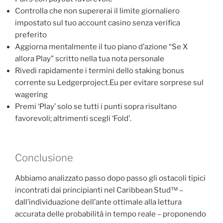
Controlla che non supererai il limite giornaliero
impostato sul tuo account casino senza verifica
preferito
Aggiorna mentalmente il tuo piano d’azione “Se X
allora Play” scritto nella tua nota personale
Rivedi rapidamente i termini dello staking bonus
corrente su Ledgerproject.Eu per evitare sorprese sul
wagering
Premi ‘Play’ solo se tutti i punti sopra risultano
favorevoli; altrimenti scegli ‘Fold’.
Conclusione
Abbiamo analizzato passo dopo passo gli ostacoli tipici
incontrati dai principianti nel Caribbean Stud™ –
dall’individuazione dell’ante ottimale alla lettura
accurata delle probabilità in tempo reale – proponendo