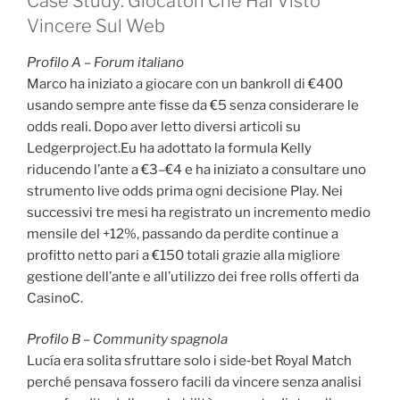
Case Study: Giocatori Che Hai Visto
Vincere Sul Web
Profilo A – Forum italiano
Marco ha iniziato a giocare con un bankroll di €400
usando sempre ante fisse da €5 senza considerare le
odds reali. Dopo aver letto diversi articoli su
Ledgerproject.Eu ha adottato la formula Kelly
riducendo l’ante a €3–€4 e ha iniziato a consultare uno
strumento live odds prima ogni decisione Play. Nei
successivi tre mesi ha registrato un incremento medio
mensile del +12%, passando da perdite continue a
profitto netto pari a €150 totali grazie alla migliore
gestione dell’ante e all’utilizzo dei free rolls offerti da
CasinoC.
Profilo B – Community spagnola
Lucía era solita sfruttare solo i side‑bet Royal Match
perché pensava fossero facili da vincere senza analisi