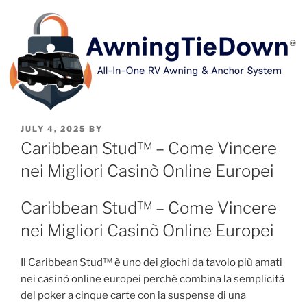
JULY 4, 2025
BY
Caribbean Stud™ – Come Vincere
nei Migliori Casinò Online Europei
Caribbean Stud™ – Come Vincere
nei Migliori Casinò Online Europei
Il Caribbean Stud™ è uno dei giochi da tavolo più amati
nei casinò online europei perché combina la semplicità
del poker a cinque carte con la suspense di una