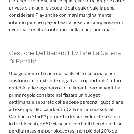
è presente almeno una coppia reale tra le proprie carte
private o tra quelle scoperti dal dealer, vale la pena
considerare Play anche con mani marginalmente
inferiori perché i payout extra possono compensare un
eventuale risultato inferiore nella mano principale.
Gestione Del Bankroll: Evitare La Catena
Di Perdite
Una gestione efficace del bankroll è essenziale per
trasformare brevi serie negative in opportunità future
anziché farle degenerare in fallimenti permanenti. La
prima regola consiste nel fissare un budget
settimanale separato dalle spese personali quotidiane;
ad esempio dedicando €150 alla settimana solo al
Caribbean Stud™ permette di suddividere le sessioni
in tre blocchi da €50 ciascuno con limiti ben definiti su
perdita massima per blocco (es.: non più del 20% del