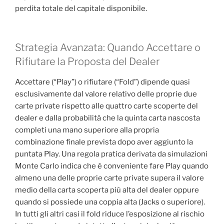
perdita totale del capitale disponibile.
Strategia Avanzata: Quando Accettare o
Rifiutare la Proposta del Dealer
Accettare (“Play”) o rifiutare (“Fold”) dipende quasi
esclusivamente dal valore relativo delle proprie due
carte private rispetto alle quattro carte scoperte del
dealer e dalla probabilità che la quinta carta nascosta
completi una mano superiore alla propria
combinazione finale prevista dopo aver aggiunto la
puntata Play. Una regola pratica derivata da simulazioni
Monte Carlo indica che è conveniente fare Play quando
almeno una delle proprie carte private supera il valore
medio della carta scoperta più alta del dealer oppure
quando si possiede una coppia alta (Jacks o superiore).
In tutti gli altri casi il fold riduce l’esposizione al rischio