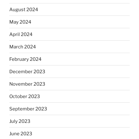
August 2024
May 2024
April 2024
March 2024
February 2024
December 2023
November 2023
October 2023
September 2023
July 2023
June 2023