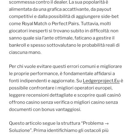
scommessa contro il dealer. La sua popolarità è
alimentata da una grafica accattivante, da payout
competitivi e dalla possibilità di aggiungere side‑bet
come Royal Match o Perfect Pairs. Tuttavia, molti
giocatori inesperti si trovano subito in difficoltà: non
sanno quale sia l’ante ottimale, faticano a gestire il
bankroll e spesso sottovalutano le probabilità reali di
ciascuna mano.
Per chi vuole evitare questi errori comuni e migliorare
le proprie performance, è fondamentale affidarsi a
fonti indipendenti e aggiornate. Su
Ledgerproject.Eu
è
possibile confrontare i migliori operatori europei,
leggere recensioni dettagliate e scoprire quali casinò
offrono casino senza verifica o migliori casino senza
documenti con bonus vantaggiosi.
Questo articolo segue la struttura “Problema →
Soluzione”. Prima identifichiamo gli ostacoli più