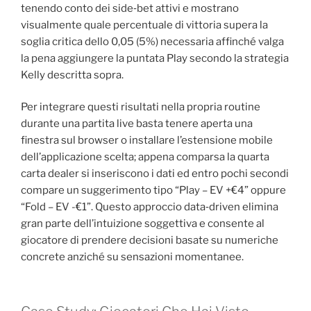
tenendo conto dei side‑bet attivi e mostrano
visualmente quale percentuale di vittoria supera la
soglia critica dello 0,05 (5%) necessaria affinché valga
la pena aggiungere la puntata Play secondo la strategia
Kelly descritta sopra.
Per integrare questi risultati nella propria routine
durante una partita live basta tenere aperta una
finestra sul browser o installare l’estensione mobile
dell’applicazione scelta; appena comparsa la quarta
carta dealer si inseriscono i dati ed entro pochi secondi
compare un suggerimento tipo “Play – EV +€4” oppure
“Fold – EV -€1”. Questo approccio data‑driven elimina
gran parte dell’intuizione soggettiva e consente al
giocatore di prendere decisioni basate su numeriche
concrete anziché su sensazioni momentanee.