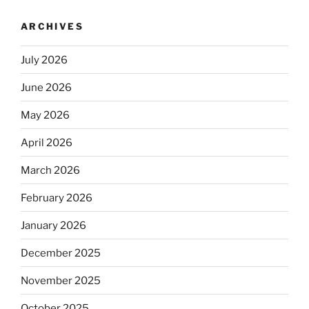
ARCHIVES
July 2026
June 2026
May 2026
April 2026
March 2026
February 2026
January 2026
December 2025
November 2025
October 2025