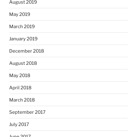
August 2019
May 2019
March 2019
January 2019
December 2018
August 2018
May 2018
April 2018
March 2018
September 2017
July 2017
June 2017