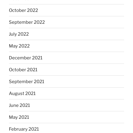
October 2022
September 2022
July 2022
May 2022
December 2021
October 2021
September 2021
August 2021
June 2021
May 2021
February 2021