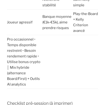
stabilité
simple
Play‑the‑Board
Banque moyenne
+ Kelly
Joueur agressif
(€1k–€5k), aime
Criterion
prendre risques
avancé
Pro occasionnel •
Temps disponible
restreint • Besoin
rendement rapide •
Utilise bonus crypto
│ Mix hybride
(alternance
Board/First) + Outils
AI analytics
Checklist pré‐session (à imprimer)