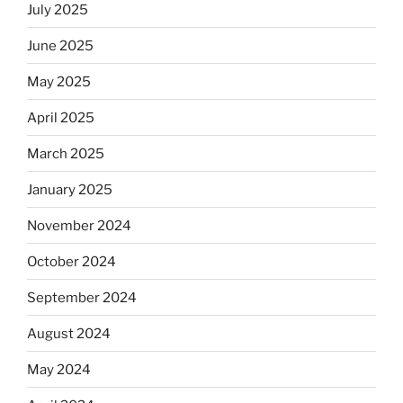
July 2025
June 2025
May 2025
April 2025
March 2025
January 2025
November 2024
October 2024
September 2024
August 2024
May 2024