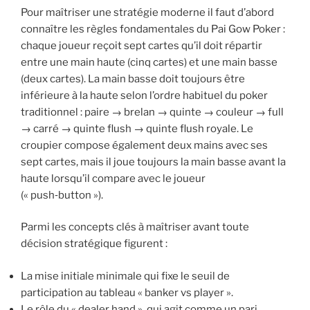
Pour maîtriser une stratégie moderne il faut d’abord
connaître les règles fondamentales du Pai Gow Poker :
chaque joueur reçoit sept cartes qu’il doit répartir
entre une main haute (cinq cartes) et une main basse
(deux cartes). La main basse doit toujours être
inférieure à la haute selon l’ordre habituel du poker
traditionnel : paire → brelan → quinte → couleur → full
→ carré → quinte flush → quinte flush royale. Le
croupier compose également deux mains avec ses
sept cartes, mais il joue toujours la main basse avant la
haute lorsqu’il compare avec le joueur
(« push‑button »).
Parmi les concepts clés à maîtriser avant toute
décision stratégique figurent :
La mise initiale minimale qui fixe le seuil de
participation au tableau « banker vs player ».
Le rôle du « dealer hand », qui agit comme un pari