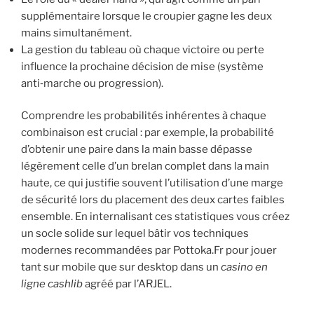
supplémentaire lorsque le croupier gagne les deux
mains simultanément.
La gestion du tableau où chaque victoire ou perte
influence la prochaine décision de mise (système
anti‑marche ou progression).
Comprendre les probabilités inhérentes à chaque
combinaison est crucial : par exemple, la probabilité
d’obtenir une paire dans la main basse dépasse
légèrement celle d’un brelan complet dans la main
haute, ce qui justifie souvent l’utilisation d’une marge
de sécurité lors du placement des deux cartes faibles
ensemble. En internalisant ces statistiques vous créez
un socle solide sur lequel bâtir vos techniques
modernes recommandées par Pottoka.Fr pour jouer
tant sur mobile que sur desktop dans un
casino en
ligne cashlib
agréé par l’ARJEL.