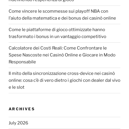
Come vincere le scommesse sui playoff NBA con
l’aiuto della matematica e dei bonus dei casinò online
Come le piattaforme di gioco ottimizzate hanno
trasformato i bonus in un vantaggio competitivo
Calcolatore dei Costi Reali: Come Confrontare le
Spese Nascoste nei Casinò Online e Giocare in Modo
Responsabile
Il mito della sincronizzazione cross‑device nei casinò
online: cosa c’è di vero dietro i giochi con dealer dal vivo
e le slot
ARCHIVES
July 2026