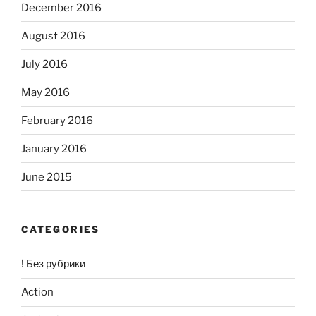
December 2016
August 2016
July 2016
May 2016
February 2016
January 2016
June 2015
CATEGORIES
! Без рубрики
Action