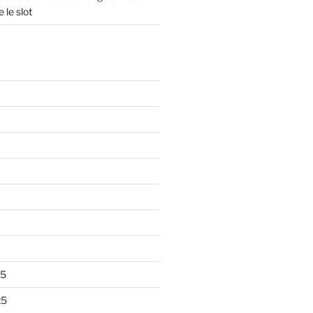
 le slot
25
25