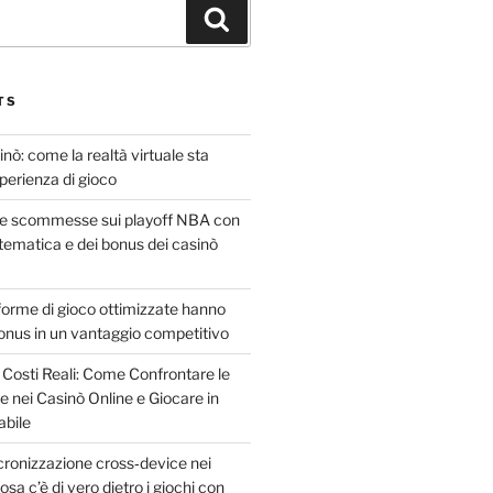
TS
sinò: come la realtà virtuale sta
sperienza di gioco
le scommesse sui playoff NBA con
atematica e dei bonus dei casinò
forme di gioco ottimizzate hanno
onus in un vantaggio competitivo
 Costi Reali: Come Confrontare le
 nei Casinò Online e Giocare in
bile
incronizzazione cross‑device nei
osa c’è di vero dietro i giochi con