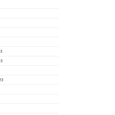
23
23
23