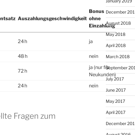
January 2019
Bonus
December 201
ntsatz
Auszahlungsgeschwindigkeit
ohne
August 2018
Einzahlung
May 2018
24 h
ja
April 2018
48 h
nein
March 2018
ja (nur für
September 20
72 h
Neukunden)
July 2017
24 h
nein
June 2017
May 2017
April 2017
llte Fragen zum
December 201
August 2016