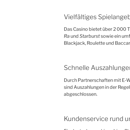
Vielfältiges Spielange
Das Casino bietet über 2 000 Ti
Ra
und
Starburst
sowie ein umf
Blackjack, Roulette und Baccar
Schnelle Auszahlunge
Durch Partnerschaften mit E‑Wa
sind Auszahlungen in der Rege
abgeschlossen.
Kundenservice rund u