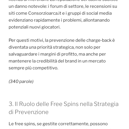
un danno notevole: i forum di settore, le recensioni su
siti come Consorzioarca.it e i gruppi di social media
evidenziano rapidamente i problemi, allontanando
potenziali nuovi giocatori.
Per questi motivi, la prevenzione delle charge‑back è
diventata una priorità strategica, non solo per
salvaguardare i margini di profitto, ma anche per
mantenere la credibilità del brand in un mercato
sempre più competitivo.
(340 parole)
3. Il Ruolo delle Free Spins nella Strategia
di Prevenzione
Le free spins, se gestite correttamente, possono