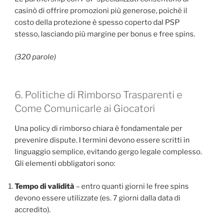
casinò di offrire promozioni più generose, poiché il
costo della protezione è spesso coperto dal PSP
stesso, lasciando più margine per bonus e free spins.
(320 parole)
6. Politiche di Rimborso Trasparenti e
Come Comunicarle ai Giocatori
Una policy di rimborso chiara è fondamentale per
prevenire dispute. I termini devono essere scritti in
linguaggio semplice, evitando gergo legale complesso.
Gli elementi obbligatori sono:
Tempo di validità
– entro quanti giorni le free spins
devono essere utilizzate (es. 7 giorni dalla data di
accredito).