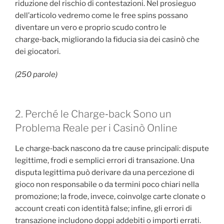
riduzione del rischio di contestazioni. Nel prosieguo
dell’articolo vedremo come le free spins possano
diventare un vero e proprio scudo contro le
charge‑back, migliorando la fiducia sia dei casinò che
dei giocatori.
(250 parole)
2. Perché le Charge‑back Sono un
Problema Reale per i Casinò Online
Le charge‑back nascono da tre cause principali: dispute
legittime, frodi e semplici errori di transazione. Una
disputa legittima può derivare da una percezione di
gioco non responsabile o da termini poco chiari nella
promozione; la frode, invece, coinvolge carte clonate o
account creati con identità false; infine, gli errori di
transazione includono doppi addebiti o importi errati.