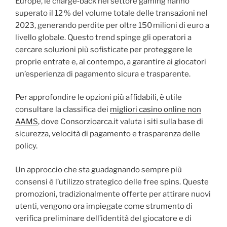
Europe, le charge‑back nel settore gaming hanno
superato il 12 % del volume totale delle transazioni nel
2023, generando perdite per oltre 150 milioni di euro a
livello globale. Questo trend spinge gli operatori a
cercare soluzioni più sofisticate per proteggere le
proprie entrate e, al contempo, a garantire ai giocatori
un’esperienza di pagamento sicura e trasparente.
Per approfondire le opzioni più affidabili, è utile
consultare la classifica dei
migliori casino online non
AAMS
, dove Consorzioarca.it valuta i siti sulla base di
sicurezza, velocità di pagamento e trasparenza delle
policy.
Un approccio che sta guadagnando sempre più
consensi è l’utilizzo strategico delle free spins. Queste
promozioni, tradizionalmente offerte per attirare nuovi
utenti, vengono ora impiegate come strumento di
verifica preliminare dell’identità del giocatore e di