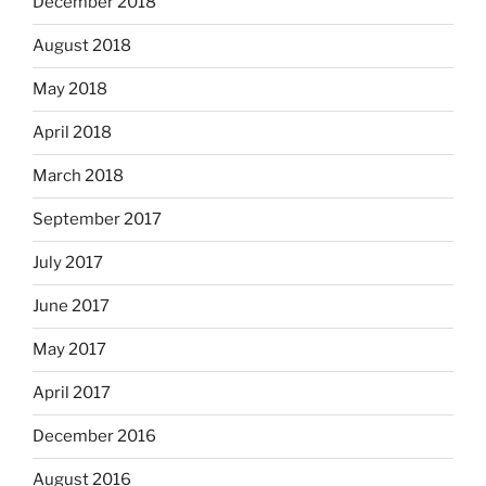
December 2018
August 2018
May 2018
April 2018
March 2018
September 2017
July 2017
June 2017
May 2017
April 2017
December 2016
August 2016