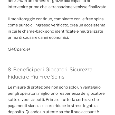
del 22 % in un trimestre, grazie alla capacità di
intervenire prima che la transazione venisse finalizzata.
Il monitoraggio continuo, combinato con le free spins
come punto di ingresso verificato, crea un ecosistema
in cui le charge‑back sono identificate e neutralizzate
prima di causare danni economici.
(340 parole)
8. Benefici per i Giocatori: Sicurezza,
Fiducia e Più Free Spins
Le misure di protezione non sono solo un vantaggio
per gli operatori; migliorano l’esperienza del giocatore
sotto diversi aspetti. Prima di tutto, la certezza che i
pagamenti siano al sicuro riduce lo stress legato al
deposito. Quando un utente sa che il suo account è