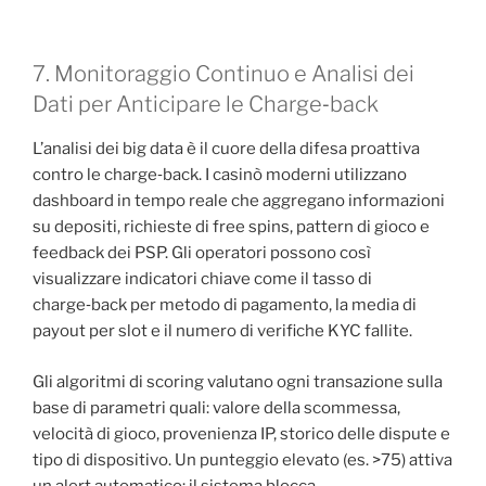
7. Monitoraggio Continuo e Analisi dei
Dati per Anticipare le Charge‑back
L’analisi dei big data è il cuore della difesa proattiva
contro le charge‑back. I casinò moderni utilizzano
dashboard in tempo reale che aggregano informazioni
su depositi, richieste di free spins, pattern di gioco e
feedback dei PSP. Gli operatori possono così
visualizzare indicatori chiave come il tasso di
charge‑back per metodo di pagamento, la media di
payout per slot e il numero di verifiche KYC fallite.
Gli algoritmi di scoring valutano ogni transazione sulla
base di parametri quali: valore della scommessa,
velocità di gioco, provenienza IP, storico delle dispute e
tipo di dispositivo. Un punteggio elevato (es. >75) attiva
un alert automatico: il sistema blocca