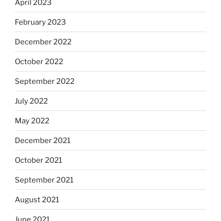
April 2023
February 2023
December 2022
October 2022
September 2022
July 2022
May 2022
December 2021
October 2021
September 2021
August 2021
June 2021