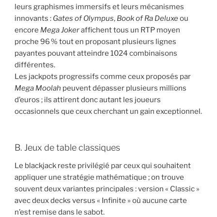
leurs graphismes immersifs et leurs mécanismes
innovants :
Gates of Olympus
,
Book of Ra Deluxe
ou
encore
Mega Joker
affichent tous un RTP moyen
proche 96 % tout en proposant plusieurs lignes
payantes pouvant atteindre 1024 combinaisons
différentes.
Les jackpots progressifs comme ceux proposés par
Mega Moolah
peuvent dépasser plusieurs millions
d’euros ; ils attirent donc autant les joueurs
occasionnels que ceux cherchant un gain exceptionnel.
B. Jeux de table classiques
Le blackjack reste privilégié par ceux qui souhaitent
appliquer une stratégie mathématique ; on trouve
souvent deux variantes principales : version « Classic »
avec deux decks versus « Infinite » où aucune carte
n’est remise dans le sabot.