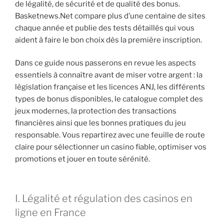
de légalité, de sécurité et de qualité des bonus.
Basketnews.Net compare plus d’une centaine de sites
chaque année et publie des tests détaillés qui vous
aident à faire le bon choix dès la première inscription.
Dans ce guide nous passerons en revue les aspects
essentiels à connaître avant de miser votre argent : la
législation française et les licences ANJ, les différents
types de bonus disponibles, le catalogue complet des
jeux modernes, la protection des transactions
financières ainsi que les bonnes pratiques du jeu
responsable. Vous repartirez avec une feuille de route
claire pour sélectionner un casino fiable, optimiser vos
promotions et jouer en toute sérénité.
I. Légalité et régulation des casinos en
ligne en France