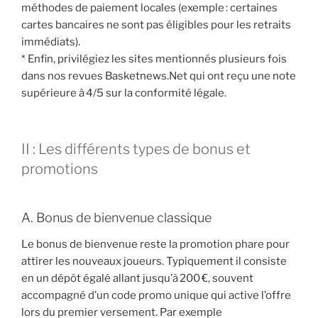
méthodes de paiement locales (exemple : certaines
cartes bancaires ne sont pas éligibles pour les retraits
immédiats).
* Enfin, privilégiez les sites mentionnés plusieurs fois
dans nos revues Basketnews.Net qui ont reçu une note
supérieure à 4/5 sur la conformité légale.
II : Les différents types de bonus et
promotions
A. Bonus de bienvenue classique
Le bonus de bienvenue reste la promotion phare pour
attirer les nouveaux joueurs. Typiquement il consiste
en un dépôt égalé allant jusqu’à 200 €, souvent
accompagné d’un code promo unique qui active l’offre
lors du premier versement. Par exemple