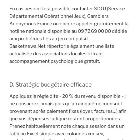
En cas besoin il est possible contacter SDOJ (Service
Départemental Opérationnel Jeux), Gamblers
Anonymous France ou encore appeler gratuitement la
hotline nationale disponible au 09 72 69 00 00 dédiée
aux problèmes liés au jeu compulsif.
Basketnews.Net répertorie également une liste
actualisée des associations locales offrant
accompagnement psychologique gratuit.
D.​ Stratégie budgétaire efficace
Appliquez la règle dite « 20 % du revenu disponible » :
ne consacrez jamais plus qu’un cinquième mensuel
provenant après paiement fixes (loyer, factures…) afin
que vos dépenses ludique restent proportionnées.
Prenez habituellement note chaque session dans un
tableau Excel simple avec colonnes «mise»,