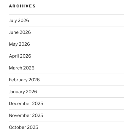
ARCHIVES
July 2026
June 2026
May 2026
April 2026
March 2026
February 2026
January 2026
December 2025
November 2025
October 2025