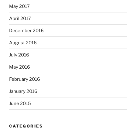
May 2017
April 2017
December 2016
August 2016
July 2016
May 2016
February 2016
January 2016
June 2015
CATEGORIES