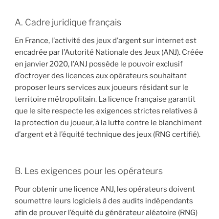
A. Cadre juridique français
En France, l’activité des jeux d’argent sur internet est
encadrée par l’Autorité Nationale des Jeux (ANJ). Créée
en janvier 2020, l’ANJ possède le pouvoir exclusif
d’octroyer des licences aux opérateurs souhaitant
proposer leurs services aux joueurs résidant sur le
territoire métropolitain. La licence française garantit
que le site respecte les exigences strictes relatives à
la protection du joueur, à la lutte contre le blanchiment
d’argent et à l’équité technique des jeux (RNG certifié).
B. Les exigences pour les opérateurs
Pour obtenir une licence ANJ, les opérateurs doivent
soumettre leurs logiciels à des audits indépendants
afin de prouver l’équité du générateur aléatoire (RNG)