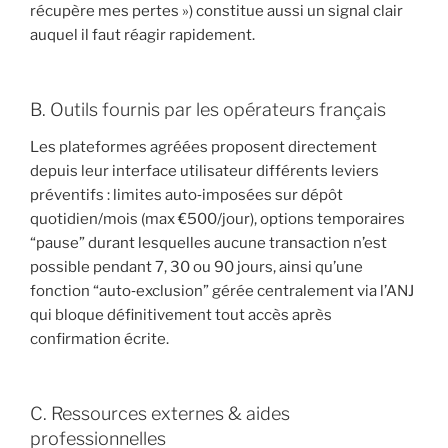
récupère mes pertes ») constitue aussi un signal clair
auquel il faut réagir rapidement.
B. Outils fournis par les opérateurs français
Les plateformes agréées proposent directement
depuis leur interface utilisateur différents leviers
préventifs : limites auto‑imposées sur dépôt
quotidien/mois (max €500/jour), options temporaires
“pause” durant lesquelles aucune transaction n’est
possible pendant 7, 30 ou 90 jours, ainsi qu’une
fonction “auto‑exclusion” gérée centralement via l’ANJ
qui bloque définitivement tout accès après
confirmation écrite.
C.​ Ressources externes & aides
professionnelles