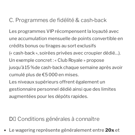
C. Programmes de fidélité & cash‑back
Les programmes VIP récompensent la loyauté avec
une accumulation mensuelle de points convertible en
crédits bonus ou tirages au sort exclusifs
(« cash‑back », soirées privées avec croupier dédié…).
Un exemple concret : « Club Royale » propose
jusqu’à 15 %​de cash‑back chaque semaine après avoir
cumulé plus de €5 000 en mises.
Les niveaux supérieurs offrent également un
gestionnaire personnel dédié ainsi que des limites
augmentées pour les dépôts rapides.
D️⃣ Conditions générales à connaître
Le wagering représente généralement entre
20x
et