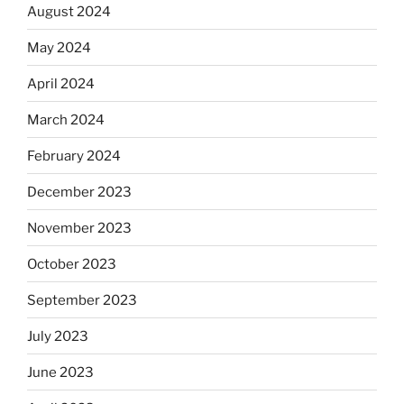
August 2024
May 2024
April 2024
March 2024
February 2024
December 2023
November 2023
October 2023
September 2023
July 2023
June 2023