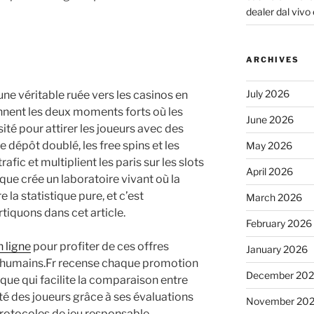
dealer dal vivo e
ARCHIVES
July 2026
ne véritable ruée vers les casinos en
ennent les deux moments forts où les
June 2026
ité pour attirer les joueurs avec des
 dépôt doublé, les free spins et les
May 2026
afic et multiplient les paris sur les slots
April 2026
ique crée un laboratoire vivant où la
la statistique pure, et c’est
March 2026
iquons dans cet article.
February 2026
n ligne
pour profiter de ces offres
January 2026
onshumains.Fr recense chaque promotion
December 20
ique qui facilite la comparaison entre
té des joueurs grâce à ses évaluations
November 20
protocoles de jeu responsable.