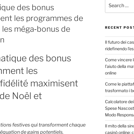
ique des bonus
ment les programmes de
t les méga‑bonus de
RECENT POS
en
Il futuro dei ca
ridefinendo l’e
atique des bonus
Come vincere 
l’aiuto della m
mment les
online
idélité maximisent
Come le piatta
trasformato i b
de Noël et
Calcolatore dei
Spese Nascoste
Modo Responsa
otions festives qui transforment chaque
Il mito della s
équation de gains potentiels.
casinò online: c