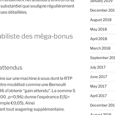
January 2019
n substantiel que souligne régulièrement
December 201
es détaillées.
August 2018
May 2018
abiliste des méga‑bonus
April 2018
March 2018
September 20
 attendus
July 2017
June 2017
pins sur une machine à sous dont le RTP
 être modélisé comme une Bernoulli
May 2017
,96 d’obtenir “gain attendu”. La somme S
April 2017
200 , p=0,96) donne l’espérance E(S)=
mple €0,05). Ainsi
December 201
nt tout wagering supplémentaire.
August 2016