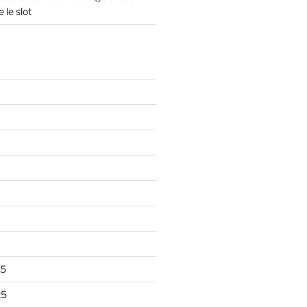
 le slot
25
25