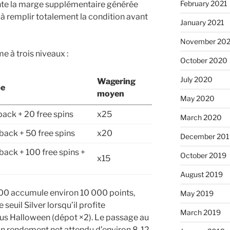
February 2021
nte la marge supplémentaire générée
s à remplir totalement la condition avant
January 2021
November 20
 à trois niveaux :
October 2020
July 2020
Wagering
pe
moyen
May 2020
ack + 20 free spins
x25
March 2020
ack + 50 free spins
x20
December 201
ack + 100 free spins +
October 2019
x15
August 2019
000 accumule environ 10 000 points,
May 2019
seuil Silver lorsqu’il profite
March 2019
s Halloween (dépot ×2). Le passage au
n rendement net attendu d’environ 8‑12