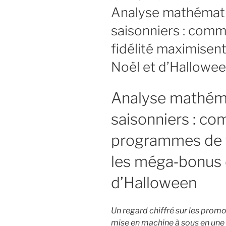
Analyse mathémat
saisonniers : com
fidélité maximisen
Noël et d’Hallowe
Analyse mathém
saisonniers : co
programmes de f
les méga‑bonus 
d’Halloween
Un regard chiffré sur les prom
mise en machine à sous en une 