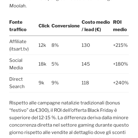
Moolah
.
Fonte
Costo medio
ROI
Click
Conversione
traffico
/ lead (€)
medio
Affiliate
12k
8%
130
+215%
(itsart.tv)
Social
18k
5%
145
+180%
Media
Direct
9k
9%
118
+240%
Search
Rispetto alle campagne natalizie tradizionali (bonus
“festivo” da €300), il ROI dell’offerta Black Friday è
superiore del 12‑15 %. La differenza deriva dalla minore
concorrenza diretta nel settore gaming durante questo
giorno rispetto alle vendite al dettaglio dove gli sconti