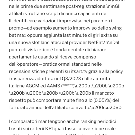
nelle prime due settimane post‑registrazione.\n\nGli
affiliati sfruttano script dinamici capac­ienti de​
ll’identificare variazioni improvvise nei parametri
promo—ad esempio aumento improvviso dello swing
bet max oppure aggiunta last minute di giri extra su
una nuova slot lanciataci dal provider NetEnt.\n\nDal
punto di vista etico è fondamentale dichiarare
apertamente quando si riceve compenso
dall’operatore—pratica ormai standard nelle
recensionistiche presenti su itsart.t​​v grazie alla policy
trasparenza adottata nel Q3/2023 dalle autorità
italiane AGCM ed AAMS (******)\u200b .\u200b \u200b
\u200b \u200b \u200b \u200b \u200b Il mancato
rispetto può comportare multe fino allo (0.05\%) del
fatturato annuo dell’affiliato coinvolto.\u200c\u2060
I comparatori mantengono anche ranking periodici
basati sui criterii KPI quali tasso conversione reale