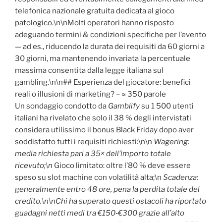
telefonica nazionale gratuita dedicata al gioco
patologico.\n\nMolti operatori hanno risposto
adeguando termini & condizioni specifiche per l’evento
— ad es., riducendo la durata dei requisiti da 60 giorni a
30 giorni, ma mantenendo invariata la percentuale
massima consentita dalla legge italiana sul
gambling.\n\n## Esperienza del giocatore: benefici
reali o illusioni di marketing? – ≈ 350 parole
Un sondaggio condotto da
Gamblify
su 1 500 utenti
italiani ha rivelato che solo il 38 % degli intervistati
considera utilissimo il bonus Black Friday dopo aver
soddisfatto tutti i requisiti richiesti:\n\n
Wagering:
media richiesta pari a 35× dell’importo totale
ricevuto;\n
Gioco limitato: oltre l’80 % deve essere
speso su slot machine con volatilità alta;\n
Scadenza:
generalmente entro 48 ore, pena la perdita totale del
credito.\n\nChi ha superato questi ostacoli ha riportato
guadagni netti medi tra €150‑€300 grazie all’alto