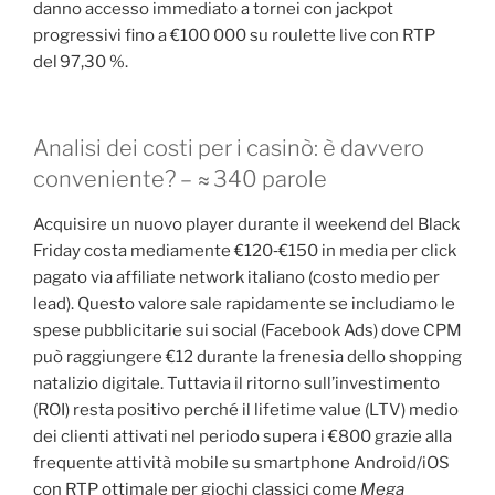
danno accesso immediato a tornei con jackpot
progressivi fino a €100 000 su roulette live con RTP
del 97,30 %.
Analisi dei costi per i casinò: è davvero
conveniente? – ≈ 340 parole
Acquisire un nuovo player durante il weekend del Black
Friday costa mediamente €120‑€150 in media per click
pagato via affiliate network italiano (costo medio per
lead). Questo valore sale rapidamente se includiamo le
spese pubblicitarie sui social (Facebook Ads) dove CPM
può raggiungere €12 durante la frenesia dello shopping
natalizio digitale. Tuttavia il ritorno sull’investimento
(ROI) resta positivo perché il lifetime value (LTV) medio
dei clienti attivati nel periodo supera i €800 grazie alla
frequente attività mobile su smartphone Android/iOS
con RTP ottimale per giochi classici come
Mega