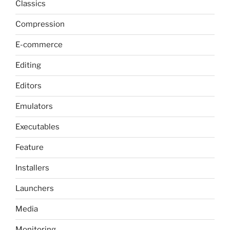
Classics
Compression
E-commerce
Editing
Editors
Emulators
Executables
Feature
Installers
Launchers
Media
Monitoring