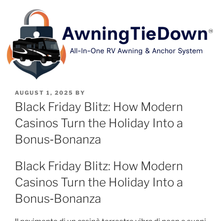
AUGUST 1, 2025
BY
Black Friday Blitz: How Modern
Casinos Turn the Holiday Into a
Bonus‑Bonanza
Black Friday Blitz: How Modern
Casinos Turn the Holiday Into a
Bonus‑Bonanza