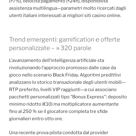
(>7%), velocità pagamento (<24h), disponibilità
assistenza multilingua—parametri molto ricercati dagli
utenti italiani interessati ai migliori siti casino online.
Trend emergenti: gamification e offerte
personalizzate – ≈ 320 parole
L’avanzamento dell’intelligenza artificiale sta
rivoluzionando l’approccio promosso dalle case da
gioco nello scenario Black Friday. Algoritmi predittivi
analizzano lo storico transazionale degli utenti mobili—
RTP preferito, livelli VIP raggiunti—a cui associano
pacchetti personalizzati tipo “Bonus Express”: deposito
minimo ridotto (€10) ma moltiplicatore aumentante
fino al
250 %
se il giocatore completa tre sfide
giornalieri entro otto ore.
Una recente prova pilota condotta dal provider