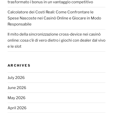
trasformato i bonus in un vantaggio competitivo
Calcolatore dei Costi Reali: Come Confrontare le
Spese Nascoste nei Casinò Online e Giocare in Modo
Responsabile
Il mito della sincronizzazione cross‑device nei casinò
online: cosa c’è di vero dietro i giochi con dealer dal vivo
e le slot
ARCHIVES
July 2026
June 2026
May 2026
April 2026