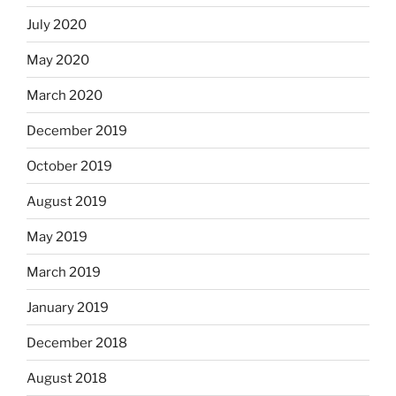
July 2020
May 2020
March 2020
December 2019
October 2019
August 2019
May 2019
March 2019
January 2019
December 2018
August 2018