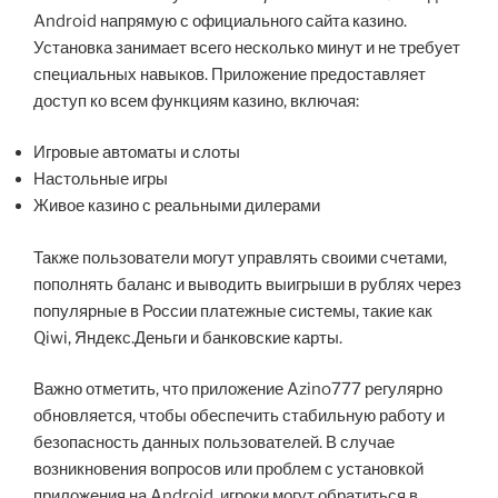
Android напрямую с официального сайта казино.
Установка занимает всего несколько минут и не требует
специальных навыков. Приложение предоставляет
доступ ко всем функциям казино, включая:
Игровые автоматы и слоты
Настольные игры
Живое казино с реальными дилерами
Также пользователи могут управлять своими счетами,
пополнять баланс и выводить выигрыши в рублях через
популярные в России платежные системы, такие как
Qiwi, Яндекс.Деньги и банковские карты.
Важно отметить, что приложение Azino777 регулярно
обновляется, чтобы обеспечить стабильную работу и
безопасность данных пользователей. В случае
возникновения вопросов или проблем с установкой
приложения на Android, игроки могут обратиться в