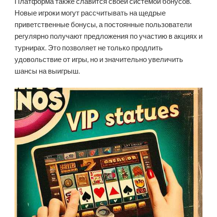
Платформа также славится своей системой бонусов.
Новые игроки могут рассчитывать на щедрые
приветственные бонусы, а постоянные пользователи
регулярно получают предложения по участию в акциях и
турнирах. Это позволяет не только продлить
удовольствие от игры, но и значительно увеличить
шансы на выигрыш.