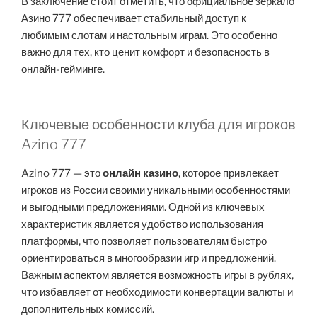
В заключение стоит отметить, что официальное зеркало
Азино 777 обеспечивает стабильный доступ к
любимым слотам и настольным играм. Это особенно
важно для тех, кто ценит комфорт и безопасность в
онлайн-гейминге.
Ключевые особенности клуба для игроков
Azino 777
Azino 777 — это
онлайн казино
, которое привлекает
игроков из России своими уникальными особенностями
и выгодными предложениями. Одной из ключевых
характеристик является удобство использования
платформы, что позволяет пользователям быстро
ориентироваться в многообразии игр и предложений.
Важным аспектом является возможность игры в рублях,
что избавляет от необходимости конвертации валюты и
дополнительных комиссий.