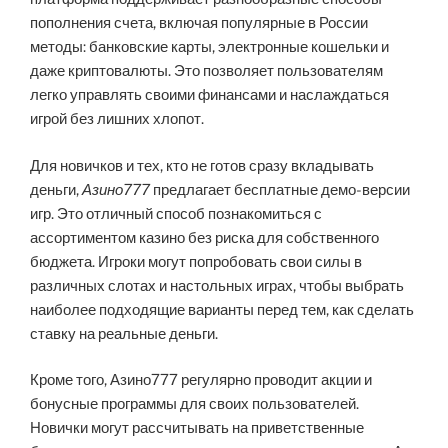
пополнения счета, включая популярные в России
методы: банковские карты, электронные кошельки и
даже криптовалюты. Это позволяет пользователям
легко управлять своими финансами и наслаждаться
игрой без лишних хлопот.
Для новичков и тех, кто не готов сразу вкладывать
деньги,
Азино777
предлагает бесплатные демо-версии
игр. Это отличный способ познакомиться с
ассортиментом казино без риска для собственного
бюджета. Игроки могут попробовать свои силы в
различных слотах и настольных играх, чтобы выбрать
наиболее подходящие варианты перед тем, как сделать
ставку на реальные деньги.
Кроме того, Азино777 регулярно проводит акции и
бонусные программы для своих пользователей.
Новички могут рассчитывать на приветственные