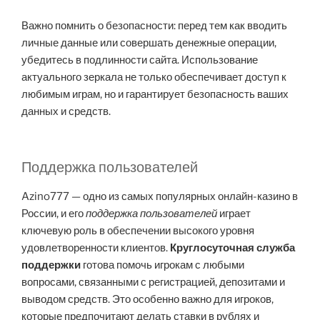
Важно помнить о безопасности: перед тем как вводить
личные данные или совершать денежные операции,
убедитесь в подлинности сайта. Использование
актуального зеркала не только обеспечивает доступ к
любимым играм, но и гарантирует безопасность ваших
данных и средств.
Поддержка пользователей
Azino777 — одно из самых популярных онлайн-казино в
России, и его
поддержка пользователей
играет
ключевую роль в обеспечении высокого уровня
удовлетворенности клиентов.
Круглосуточная служба
поддержки
готова помочь игрокам с любыми
вопросами, связанными с регистрацией, депозитами и
выводом средств. Это особенно важно для игроков,
которые предпочитают делать ставки в рублях и