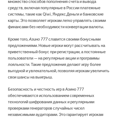
множество способов пополнения счета и вывода
средств, включая популярные в России платежные
системы, такие как Qiwi, Яндекс.Деньги и банковские
карты. Это позволяет игрокам легко управлять своими
финансами без необходимости конвертации валюты.
Кроме того,
Азино 777
славится своими бонусными
предложениями. Новые игроки могут рассчитывать на
приветственный бонус при регистрации, а постоянные
пользователи — на регулярные акции и программы
лояльности. Такие предложения делают игру более
выгодной и увлекательной, позволяя игрокам увеличить
свои шансы на выигрыш.
Безопасность и честность игр в Азино 777
обеспечиваются использованием современных
технологий шифрования данных и регулярными
проверками генераторов случайных чисел
независимыми аудиторами. Это гарантирует игрокам