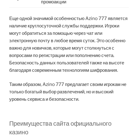
промоакции
Еще одной значимой особенностью Azino 777 является
наличие круглосуточной службы поддержки. Игроки
могут обратиться за помощью через чат или
электронную почту в любое время суток. Это особенно
важно для новичков, которые могут столкнуться с
вопросами по регистрации или пополнению счета.
Безопасность данных пользователей также на высоте
благодаря современным технологиям шифрования.
Таким образом, Azino 777 предлагает своим игрокам не
только богатый выбор развлечений, но и высокий
уровень сервиса и безопасности.
Преимущества сайта официального
казино