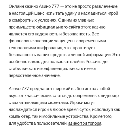
Онлайн казино Азино 777 — это не просто развлечение,
а настоящий шанс испытать удачу и насладиться игрой
в комфортных условиях. Одним из главных
преимуществ
официального сайта
этого казино
является его надежность и безопасность. Все
финансовые операции защищены современными
технологиями шифрования, что гарантирует
безопасность ваших средств и личной информации. Это
особенно важно для пользователей из России, где
стабильность и конфиденциальность имеют
первостепенное значение.
Азино 777
предлагает широкий выбор игр на любой
вкус: от классических слотов до современных видеоигр
с захватывающими сюжетами. Игроки могут
наслаждаться игрой в любое время суток, используя как
компьютер, так и мобильные устройства. Кроме того,
для удобства пользователей,
азино три топора