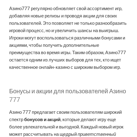
Азино777 регулярно обновляет свой ассортимент игр,
добавляя новые релизы и проводя акции для своих
пользователей. Это позволяет не только разнообразить
игровой процесс, но и увеличить шансы на выигрыш.
Игроки могут воспользоваться различными бонусами и
акциями, чтобы получить дополнительные
преимущества во время игры. Таким образом, Азино777
остается одним из лучших выборов для тех, кто ищет
качественное онлайн-казино с широким выбором игр.
Бонусы и акции для пользователей Азино
777
Азино 777 предлагает своим пользователям широкий
спектр
бонусов и акций
, которые делают игру еще
более увлекательной и выгодной. Каждый новый игрок
может рассчитывать на щедрый
приветственный