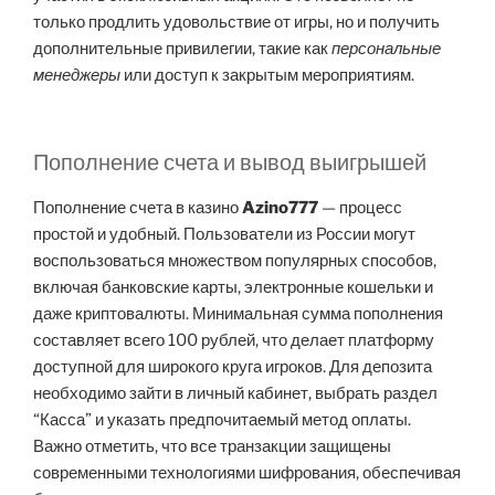
только продлить удовольствие от игры, но и получить
дополнительные привилегии, такие как
персональные
менеджеры
или доступ к закрытым мероприятиям.
Пополнение счета и вывод выигрышей
Пополнение счета в казино
Azino777
— процесс
простой и удобный. Пользователи из России могут
воспользоваться множеством популярных способов,
включая банковские карты, электронные кошельки и
даже криптовалюты. Минимальная сумма пополнения
составляет всего 100 рублей, что делает платформу
доступной для широкого круга игроков. Для депозита
необходимо зайти в личный кабинет, выбрать раздел
“Касса” и указать предпочитаемый метод оплаты.
Важно отметить, что все транзакции защищены
современными технологиями шифрования, обеспечивая