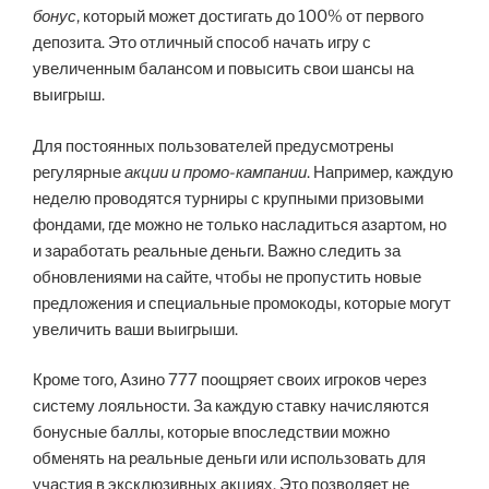
бонус
, который может достигать до 100% от первого
депозита. Это отличный способ начать игру с
увеличенным балансом и повысить свои шансы на
выигрыш.
Для постоянных пользователей предусмотрены
регулярные
акции и промо-кампании
. Например, каждую
неделю проводятся турниры с крупными призовыми
фондами, где можно не только насладиться азартом, но
и заработать реальные деньги. Важно следить за
обновлениями на сайте, чтобы не пропустить новые
предложения и специальные промокоды, которые могут
увеличить ваши выигрыши.
Кроме того, Азино 777 поощряет своих игроков через
систему лояльности. За каждую ставку начисляются
бонусные баллы, которые впоследствии можно
обменять на реальные деньги или использовать для
участия в эксклюзивных акциях. Это позволяет не