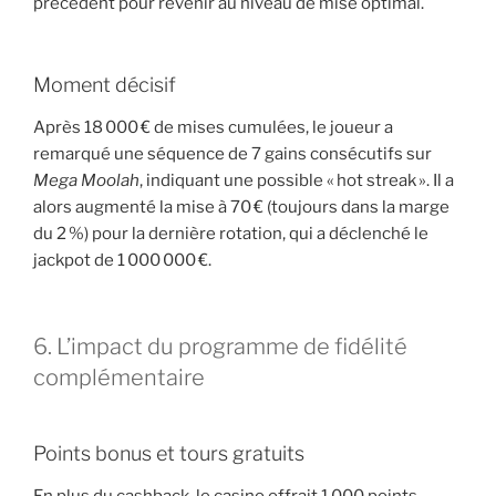
précédent pour revenir au niveau de mise optimal.
Moment décisif
Après 18 000 € de mises cumulées, le joueur a
remarqué une séquence de 7 gains consécutifs sur
Mega Moolah
, indiquant une possible « hot streak ». Il a
alors augmenté la mise à 70 € (toujours dans la marge
du 2 %) pour la dernière rotation, qui a déclenché le
jackpot de 1 000 000 €.
6. L’impact du programme de fidélité
complémentaire
Points bonus et tours gratuits
En plus du cashback, le casino offrait 1 000 points