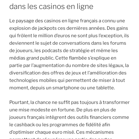
dans les casinos en ligne
Le paysage des casinos en ligne français a connu une
explosion de jackpots ces dernières années. Des gains
qui frôlent le million d’euros ne sont plus l’exception, ils
deviennent le sujet de conversations dans les forums
de joueurs, les podcasts de stratégie et même les
médias grand public. Cette flambée s’explique en
partie par l’augmentation du nombre de sites légaux, la
diversification des offres de jeux et l’amélioration des
technologies mobiles qui permettent de miser à tout
moment, depuis un smartphone ou une tablette.
Pourtant, la chance ne suffit pas toujours à transformer
une mise modeste en fortune. De plus en plus de
joueurs français intègrent des outils financiers comme
le cashback ou les programmes de fidélité afin
d’optimiser chaque euro misé. Ces mécanismes