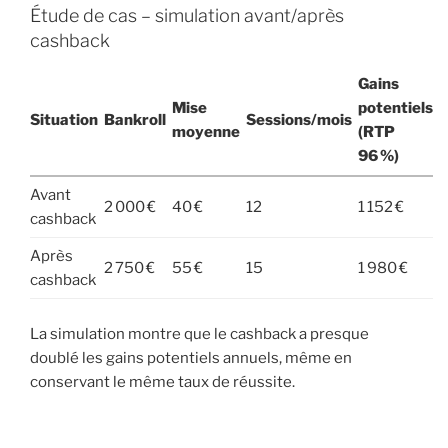
Étude de cas – simulation avant/après
cashback
Gains
Mise
potentiels
Situation
Bankroll
Sessions/mois
moyenne
(RTP
96 %)
Avant
2 000 €
40 €
12
1 152 €
cashback
Après
2 750 €
55 €
15
1 980 €
cashback
La simulation montre que le cashback a presque
doublé les gains potentiels annuels, même en
conservant le même taux de réussite.