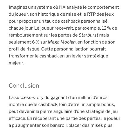
Imaginez un système où l’IA analyse le comportement
du joueur, son historique de mise et le RTP des jeux
pour proposer un taux de cashback personnalisé
chaque jour. Le joueur recevrait, par exemple, 12 % de
remboursement sur les pertes de
Starburst
mais
seulement 6 % sur
Mega Moolah
, en fonction de son
profil de risque. Cette personnalisation pourrait
transformer le cashback en un levier stratégique
majeur.
Conclusion
La success‑story du gagnant d’un million d’euros
montre que le cashback, loin d’être un simple bonus,
peut devenir la pierre angulaire d’une stratégie de jeu
efficace. En récupérant une partie des pertes, le joueur
a pu augmenter son bankroll, placer des mises plus