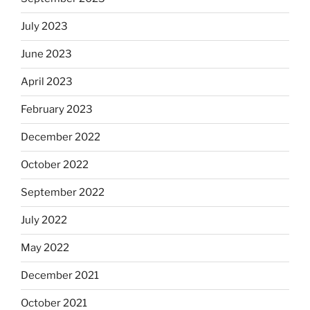
July 2023
June 2023
April 2023
February 2023
December 2022
October 2022
September 2022
July 2022
May 2022
December 2021
October 2021