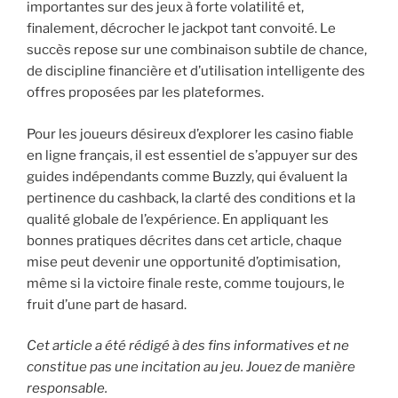
importantes sur des jeux à forte volatilité et,
finalement, décrocher le jackpot tant convoité. Le
succès repose sur une combinaison subtile de chance,
de discipline financière et d’utilisation intelligente des
offres proposées par les plateformes.
Pour les joueurs désireux d’explorer les casino fiable
en ligne français, il est essentiel de s’appuyer sur des
guides indépendants comme Buzzly, qui évaluent la
pertinence du cashback, la clarté des conditions et la
qualité globale de l’expérience. En appliquant les
bonnes pratiques décrites dans cet article, chaque
mise peut devenir une opportunité d’optimisation,
même si la victoire finale reste, comme toujours, le
fruit d’une part de hasard.
Cet article a été rédigé à des fins informatives et ne
constitue pas une incitation au jeu. Jouez de manière
responsable.