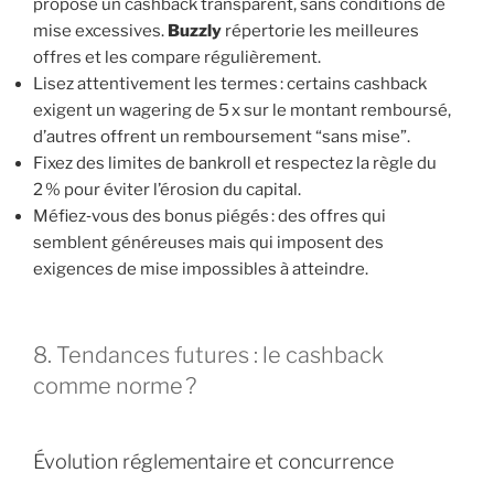
propose un cashback transparent, sans conditions de
mise excessives.
Buzzly
répertorie les meilleures
offres et les compare régulièrement.
Lisez attentivement les termes : certains cashback
exigent un wagering de 5 x sur le montant remboursé,
d’autres offrent un remboursement “sans mise”.
Fixez des limites de bankroll et respectez la règle du
2 % pour éviter l’érosion du capital.
Méfiez‑vous des bonus piégés : des offres qui
semblent généreuses mais qui imposent des
exigences de mise impossibles à atteindre.
8. Tendances futures : le cashback
comme norme ?
Évolution réglementaire et concurrence