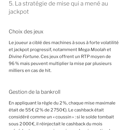
5. La stratégie de mise qui a mené au
jackpot
Choix des jeux
Le joueur a ciblé des machines à sous à forte volatilité
et jackpot progressif, notamment
Mega Moolah
et
Divine Fortune
. Ces jeux offrent un RTP moyen de
96 % mais peuvent multiplier la mise par plusieurs
milliers en cas de hit.
Gestion de la bankroll
En appliquant la règle du 2 %, chaque mise maximale
était de 55 € (2 % de 2 750 €). Le cashback était
considéré comme un « coussin » : si le solde tombait
sous 2 000 €, il réinjectait le cashback du mois