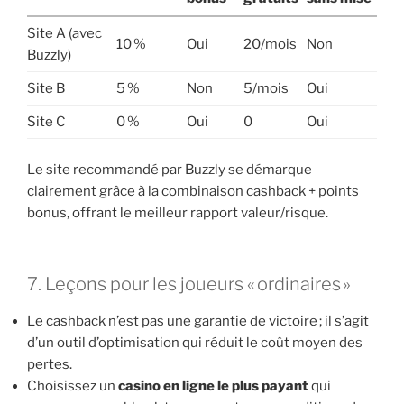
Site A (avec
10 %
Oui
20/mois
Non
Buzzly)
Site B
5 %
Non
5/mois
Oui
Site C
0 %
Oui
0
Oui
Le site recommandé par Buzzly se démarque
clairement grâce à la combinaison cashback + points
bonus, offrant le meilleur rapport valeur/risque.
7. Leçons pour les joueurs « ordinaires »
Le cashback n’est pas une garantie de victoire ; il s’agit
d’un outil d’optimisation qui réduit le coût moyen des
pertes.
Choisissez un
casino en ligne le plus payant
qui