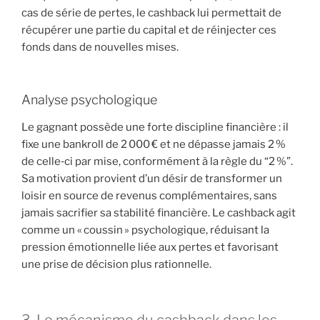
cas de série de pertes, le cashback lui permettait de
récupérer une partie du capital et de réinjecter ces
fonds dans de nouvelles mises.
Analyse psychologique
Le gagnant possède une forte discipline financière : il
fixe une bankroll de 2 000 € et ne dépasse jamais 2 %
de celle‑ci par mise, conformément à la règle du “2 %”.
Sa motivation provient d’un désir de transformer un
loisir en source de revenus complémentaires, sans
jamais sacrifier sa stabilité financière. Le cashback agit
comme un « coussin » psychologique, réduisant la
pression émotionnelle liée aux pertes et favorisant
une prise de décision plus rationnelle.