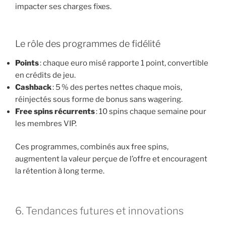
impacter ses charges fixes.
Le rôle des programmes de fidélité
Points
: chaque euro misé rapporte 1 point, convertible
en crédits de jeu.
Cashback
: 5 % des pertes nettes chaque mois,
réinjectés sous forme de bonus sans wagering.
Free spins récurrents
: 10 spins chaque semaine pour
les membres VIP.
Ces programmes, combinés aux free spins,
augmentent la valeur perçue de l’offre et encouragent
la rétention à long terme.
6. Tendances futures et innovations