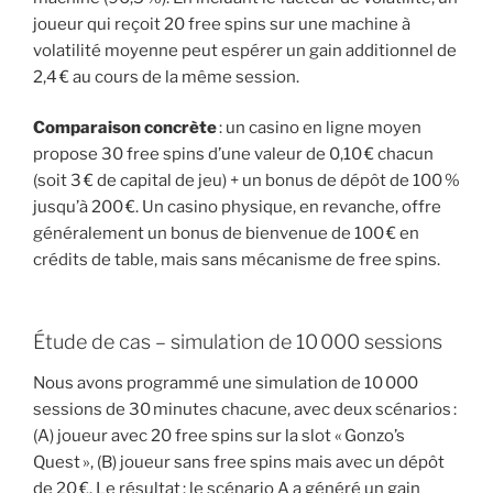
joueur qui reçoit 20 free spins sur une machine à
volatilité moyenne peut espérer un gain additionnel de
2,4 € au cours de la même session.
Comparaison concrète
: un casino en ligne moyen
propose 30 free spins d’une valeur de 0,10 € chacun
(soit 3 € de capital de jeu) + un bonus de dépôt de 100 %
jusqu’à 200 €. Un casino physique, en revanche, offre
généralement un bonus de bienvenue de 100 € en
crédits de table, mais sans mécanisme de free spins.
Étude de cas – simulation de 10 000 sessions
Nous avons programmé une simulation de 10 000
sessions de 30 minutes chacune, avec deux scénarios :
(A) joueur avec 20 free spins sur la slot « Gonzo’s
Quest », (B) joueur sans free spins mais avec un dépôt
de 20 €. Le résultat : le scénario A a généré un gain