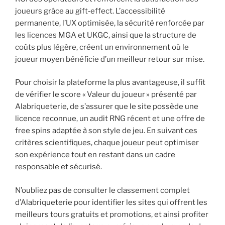
joueurs grâce au gift‑effect. L’accessibilité
permanente, l’UX optimisée, la sécurité renforcée par
les licences MGA et UKGC, ainsi que la structure de
coûts plus légère, créent un environnement où le
joueur moyen bénéficie d’un meilleur retour sur mise.
Pour choisir la plateforme la plus avantageuse, il suffit
de vérifier le score « Valeur du joueur » présenté par
Alabriqueterie, de s’assurer que le site possède une
licence reconnue, un audit RNG récent et une offre de
free spins adaptée à son style de jeu. En suivant ces
critères scientifiques, chaque joueur peut optimiser
son expérience tout en restant dans un cadre
responsable et sécurisé.
N’oubliez pas de consulter le classement complet
d’Alabriqueterie pour identifier les sites qui offrent les
meilleurs tours gratuits et promotions, et ainsi profiter