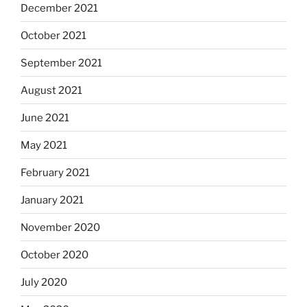
December 2021
October 2021
September 2021
August 2021
June 2021
May 2021
February 2021
January 2021
November 2020
October 2020
July 2020