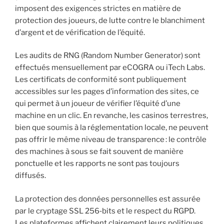
imposent des exigences strictes en matière de
protection des joueurs, de lutte contre le blanchiment
d’argent et de vérification de l’équité.
Les audits de RNG (Random Number Generator) sont
effectués mensuellement par eCOGRA ou iTech Labs.
Les certificats de conformité sont publiquement
accessibles sur les pages d’information des sites, ce
qui permet à un joueur de vérifier l’équité d’une
machine en un clic. En revanche, les casinos terrestres,
bien que soumis à la réglementation locale, ne peuvent
pas offrir le même niveau de transparence : le contrôle
des machines à sous se fait souvent de manière
ponctuelle et les rapports ne sont pas toujours
diffusés.
La protection des données personnelles est assurée
par le cryptage SSL 256‑bits et le respect du RGPD.
Les plateformes affichent clairement leurs politiques