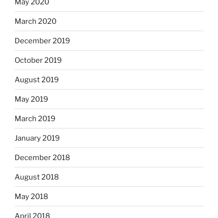
May 2020
March 2020
December 2019
October 2019
August 2019
May 2019
March 2019
January 2019
December 2018
August 2018
May 2018
April 2018