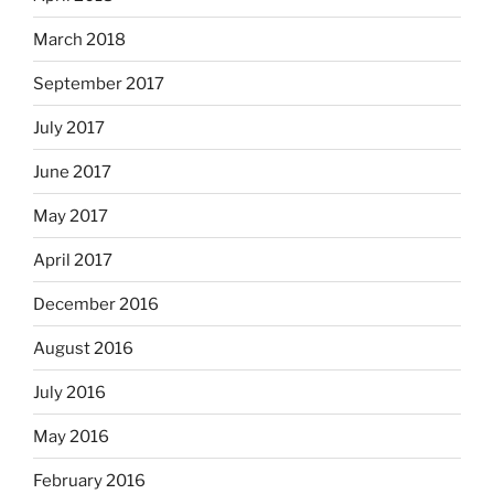
March 2018
September 2017
July 2017
June 2017
May 2017
April 2017
December 2016
August 2016
July 2016
May 2016
February 2016