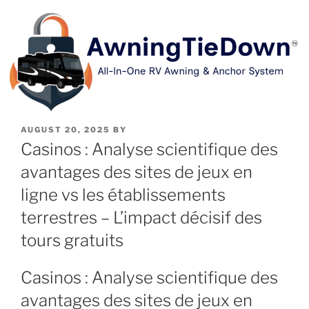
AUGUST 20, 2025
BY
Casinos : Analyse scientifique des
avantages des sites de jeux en
ligne vs les établissements
terrestres – L’impact décisif des
tours gratuits
Casinos : Analyse scientifique des
avantages des sites de jeux en