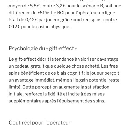
moyen de 5,8 €, contre 3,2 € pour le scénario B, soit une
différence de +81 %. Le ROI pour l’opérateur en ligne
était de 0,42 € par joueur grâce aux free spins, contre
0,12 € pour le casino physique.
Psychologie du « gift‑effect »
Le gift‑effect décrit la tendance à valoriser davantage
un cadeau gratuit que quelque chose acheté. Les free
spins bénéficient de ce biais cognitif : le joueur perçoit
un avantage immédiat, même si le gain potentiel reste
limité. Cette perception augmente la satisfaction
initiale, renforce la fidélité et incite à des mises
supplémentaires après l’épuisement des spins.
Coût réel pour l’opérateur