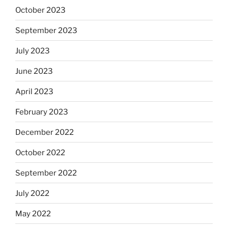
October 2023
September 2023
July 2023
June 2023
April 2023
February 2023
December 2022
October 2022
September 2022
July 2022
May 2022