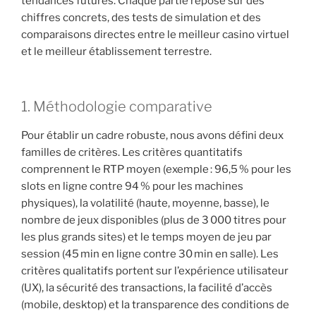
tendances futures. Chaque partie repose sur des
chiffres concrets, des tests de simulation et des
comparaisons directes entre le meilleur casino virtuel
et le meilleur établissement terrestre.
1. Méthodologie comparative
Pour établir un cadre robuste, nous avons défini deux
familles de critères. Les critères quantitatifs
comprennent le RTP moyen (exemple : 96,5 % pour les
slots en ligne contre 94 % pour les machines
physiques), la volatilité (haute, moyenne, basse), le
nombre de jeux disponibles (plus de 3 000 titres pour
les plus grands sites) et le temps moyen de jeu par
session (45 min en ligne contre 30 min en salle). Les
critères qualitatifs portent sur l’expérience utilisateur
(UX), la sécurité des transactions, la facilité d’accès
(mobile, desktop) et la transparence des conditions de