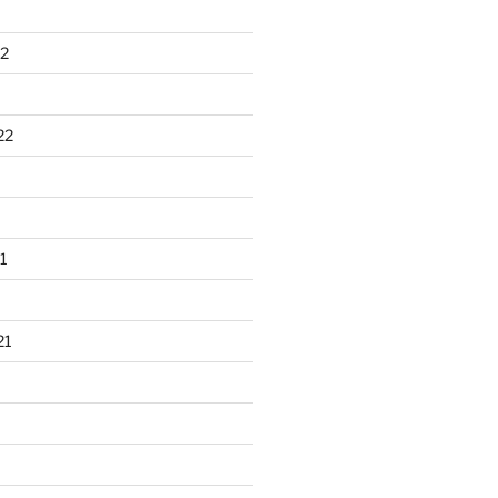
2
22
1
21