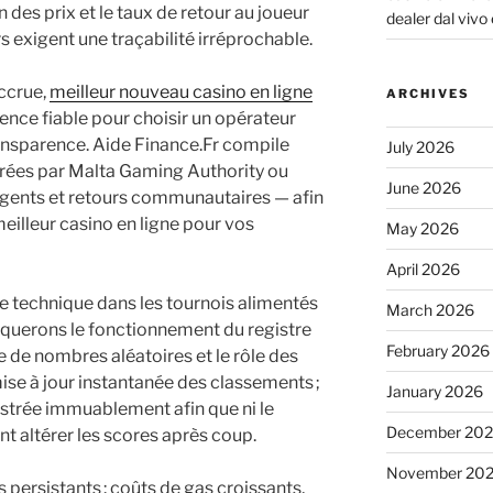
n des prix et le taux de retour au joueur
dealer dal vivo e
s exigent une traçabilité irréprochable.
ccrue,
meilleur nouveau casino en ligne
ARCHIVES
ce fiable pour choisir un opérateur
nsparence. Aide Finance.Fr compile
July 2026
vrées par Malta Gaming Authority ou
June 2026
ligents et retours communautaires — afin
meilleur casino en ligne pour vos
May 2026
April 2026
e technique dans les tournois alimentés
March 2026
iquerons le fonctionnement du registre
February 2026
ée de nombres aléatoires et le rôle des
ise à jour instantanée des classements ;
January 2026
strée immuablement afin que ni le
December 20
nt altérer les scores après coup.
November 20
 persistants : coûts de gas croissants,