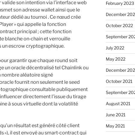
ur valide son intention via l’interface web
February 2023
ansmet son adresse wallet ainsi que le
December 202
teur dédié au tournoi . Ce nœud crée
Player » qui appelle la fonction
October 2022
ntract principal ; cette fonction
September 20
te blanche on‑chain et verrouille
s un escrow cryptographique.
July 2022
May 2022
pour garantir que chaque round soit
ge un oracle décentralisé tel Chainlink ou
December 202
n nombre aléatoire signé
October 2021
racle fournit non seulement le seed
ptographique consultable publiquement
September 20
 influencer directement l’issue du tirage
ne à sous virtuelle dont la volatilité
August 2021
June 2021
 qu’un résultat est généré côté client
May 2021
s »), il est envoyé au smart‑contract qui