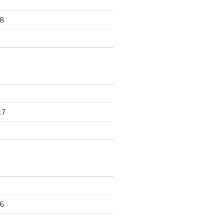
8
17
6