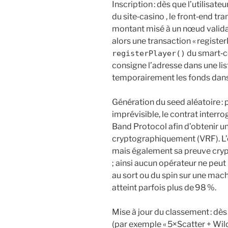
Inscription : dès que l’utilisate
du site‑casino , le front‑end tr
montant misé à un nœud valida
alors une transaction « register
du smart‑co
registerPlayer()
consigne l’adresse dans une lis
temporairement les fonds dan
Génération du seed aléatoire : 
imprévisible, le contrat interro
Band Protocol afin d’obtenir u
cryptographiquement (VRF). L’o
mais également sa preuve cry
; ainsi aucun opérateur ne peut
au sort ou du spin sur une machi
atteint parfois plus de 98 %.
Mise à jour du classement : dès
(par exemple « 5×Scatter + Wild