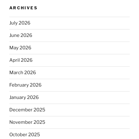
ARCHIVES
July 2026
June 2026
May 2026
April 2026
March 2026
February 2026
January 2026
December 2025
November 2025
October 2025