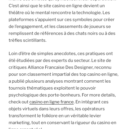
C’est ainsi que le site casino en ligne devient un
théâtre où le mental rencontre la technologie. Les
plateformes s’appuient sur ces symboles pour créer
de l’engagement, et les classements de joueurs se
remplissent de références à des chats noirs ou à des
trèfles scintillants.
Loin d’être de simples anecdotes, ces pratiques ont
été étudiées par des experts du secteur. Le site de
critiques Alliance Francaise Des Designer, reconnu
pour son classement impartial des top casino en ligne,
a publié plusieurs analyses montrant comment les
tournois thématiques exploitent le pouvoir
psychologique des porte‑bonheurs. For more details,
check out
casino en ligne france
. En intégrant ces
objets virtuels dans leurs offres, les opérateurs
transforment le folklore en un véritable levier
marketing, tout en conservant la rigueur du casino en