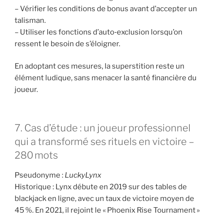
– Vérifier les conditions de bonus avant d’accepter un
talisman.
– Utiliser les fonctions d’auto‑exclusion lorsqu’on
ressent le besoin de s’éloigner.
En adoptant ces mesures, la superstition reste un
élément ludique, sans menacer la santé financière du
joueur.
7. Cas d’étude : un joueur professionnel
qui a transformé ses rituels en victoire –
280 mots
Pseudonyme :
LuckyLynx
Historique : Lynx débute en 2019 sur des tables de
blackjack en ligne, avec un taux de victoire moyen de
45 %. En 2021, il rejoint le « Phoenix Rise Tournament »