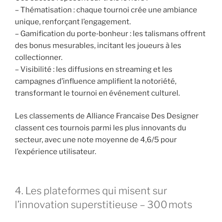
– Thématisation : chaque tournoi crée une ambiance
unique, renforçant l’engagement.
– Gamification du porte‑bonheur : les talismans offrent
des bonus mesurables, incitant les joueurs à les
collectionner.
– Visibilité : les diffusions en streaming et les
campagnes d’influence amplifient la notoriété,
transformant le tournoi en événement culturel.
Les classements de Alliance Francaise Des Designer
classent ces tournois parmi les plus innovants du
secteur, avec une note moyenne de 4,6/5 pour
l’expérience utilisateur.
4. Les plateformes qui misent sur
l’innovation superstitieuse – 300 mots