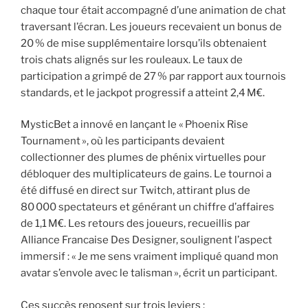
chaque tour était accompagné d’une animation de chat
traversant l’écran. Les joueurs recevaient un bonus de
20 % de mise supplémentaire lorsqu’ils obtenaient
trois chats alignés sur les rouleaux. Le taux de
participation a grimpé de 27 % par rapport aux tournois
standards, et le jackpot progressif a atteint 2,4 M€.
MysticBet a innové en lançant le « Phoenix Rise
Tournament », où les participants devaient
collectionner des plumes de phénix virtuelles pour
débloquer des multiplicateurs de gains. Le tournoi a
été diffusé en direct sur Twitch, attirant plus de
80 000 spectateurs et générant un chiffre d’affaires
de 1,1 M€. Les retours des joueurs, recueillis par
Alliance Francaise Des Designer, soulignent l’aspect
immersif : « Je me sens vraiment impliqué quand mon
avatar s’envole avec le talisman », écrit un participant.
Ces succès reposent sur trois leviers :