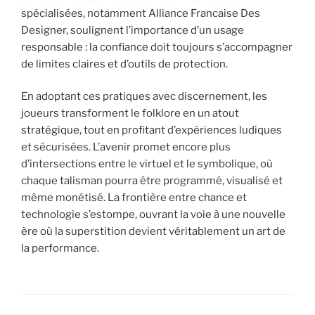
spécialisées, notamment Alliance Francaise Des
Designer, soulignent l’importance d’un usage
responsable : la confiance doit toujours s’accompagner
de limites claires et d’outils de protection.
En adoptant ces pratiques avec discernement, les
joueurs transforment le folklore en un atout
stratégique, tout en profitant d’expériences ludiques
et sécurisées. L’avenir promet encore plus
d’intersections entre le virtuel et le symbolique, où
chaque talisman pourra être programmé, visualisé et
même monétisé. La frontière entre chance et
technologie s’estompe, ouvrant la voie à une nouvelle
ère où la superstition devient véritablement un art de
la performance.