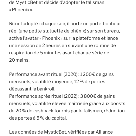
de MysticBet et décide d’adopter le talisman
« Phoenix ».
Rituel adopté : chaque soir, il porte un porte‑bonheur
réel (une petite statuette de phénix) sur son bureau,
active l’avatar « Phoenix » sur la plateforme et lance
une session de 2 heures en suivant une routine de
respiration de 5 minutes avant chaque série de
20 mains.
Performance avant rituel (2020) : 1 200 € de gains
mensuels, volatilité moyenne, 12 % de pertes
dépassant la bankroll.
Performance après rituel (2022) : 3 800 € de gains
mensuels, volatilité élevée maîtrisée grâce aux boosts
de 20 % de cashback fournis par le talisman, réduction
des pertes à 5 % du capital.
Les données de MysticBet, vérifiées par Alliance