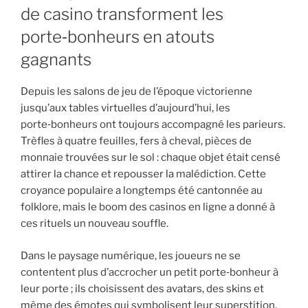
de casino transforment les
porte‑bonheurs en atouts
gagnants
Depuis les salons de jeu de l’époque victorienne
jusqu’aux tables virtuelles d’aujourd’hui, les
porte‑bonheurs ont toujours accompagné les parieurs.
Trèfles à quatre feuilles, fers à cheval, pièces de
monnaie trouvées sur le sol : chaque objet était censé
attirer la chance et repousser la malédiction. Cette
croyance populaire a longtemps été cantonnée au
folklore, mais le boom des casinos en ligne a donné à
ces rituels un nouveau souffle.
Dans le paysage numérique, les joueurs ne se
contentent plus d’accrocher un petit porte‑bonheur à
leur porte ; ils choisissent des avatars, des skins et
même des émotes qui symbolisent leur superstition.