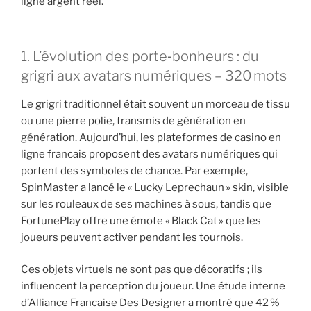
ligne argent réel.
1. L’évolution des porte‑bonheurs : du
grigri aux avatars numériques – 320 mots
Le grigri traditionnel était souvent un morceau de tissu
ou une pierre polie, transmis de génération en
génération. Aujourd’hui, les plateformes de casino en
ligne francais proposent des avatars numériques qui
portent des symboles de chance. Par exemple,
SpinMaster a lancé le « Lucky Leprechaun » skin, visible
sur les rouleaux de ses machines à sous, tandis que
FortunePlay offre une émote « Black Cat » que les
joueurs peuvent activer pendant les tournois.
Ces objets virtuels ne sont pas que décoratifs ; ils
influencent la perception du joueur. Une étude interne
d’Alliance Francaise Des Designer a montré que 42 %