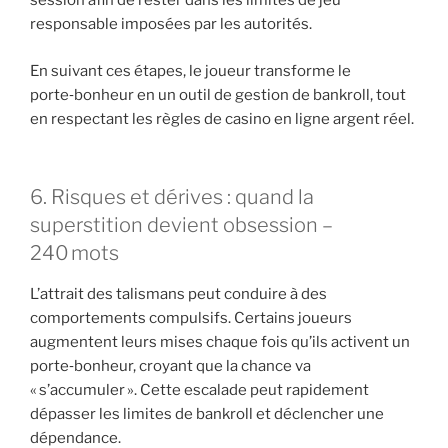
session afin de rester dans les limites de jeu
responsable imposées par les autorités.
En suivant ces étapes, le joueur transforme le
porte‑bonheur en un outil de gestion de bankroll, tout
en respectant les règles de casino en ligne argent réel.
6. Risques et dérives : quand la
superstition devient obsession –
240 mots
L’attrait des talismans peut conduire à des
comportements compulsifs. Certains joueurs
augmentent leurs mises chaque fois qu’ils activent un
porte‑bonheur, croyant que la chance va
« s’accumuler ». Cette escalade peut rapidement
dépasser les limites de bankroll et déclencher une
dépendance.