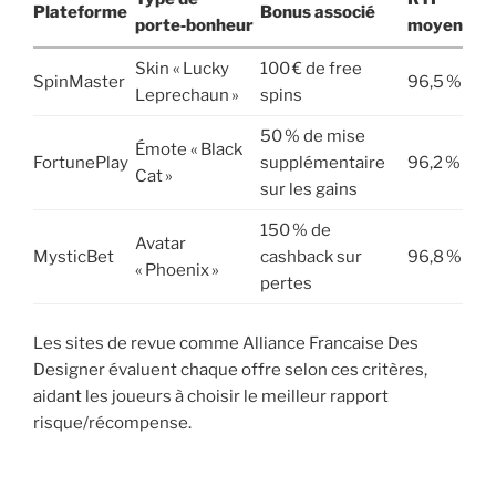
Plateforme
Bonus associé
porte‑bonheur
moyen
Skin « Lucky
100 € de free
SpinMaster
96,5 %
Leprechaun »
spins
50 % de mise
Émote « Black
FortunePlay
supplémentaire
96,2 %
Cat »
sur les gains
150 % de
Avatar
MysticBet
cashback sur
96,8 %
« Phoenix »
pertes
Les sites de revue comme Alliance Francaise Des
Designer évaluent chaque offre selon ces critères,
aidant les joueurs à choisir le meilleur rapport
risque/récompense.