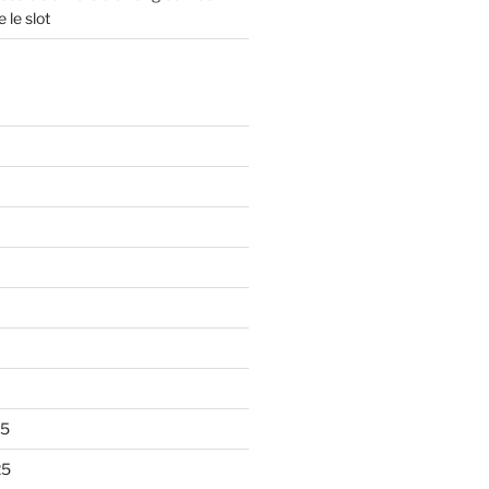
 le slot
25
25