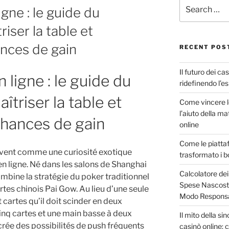
gne : le guide du
iser la table et
nces de gain
RECENT POS
Il futuro dei ca
 ligne : le guide du
ridefinendo l’e
triser la table et
Come vincere 
l’aiuto della m
hances de gain
online
Come le piatta
vent comme une curiosité exotique
trasformato i b
en ligne. Né dans les salons de Shanghai
Calcolatore dei
ombine la stratégie du poker traditionnel
Spese Nascoste
tes chinois Pai Gow. Au lieu d’une seule
Modo Responsa
 cartes qu’il doit scinder en deux
inq cartes et une main basse à deux
Il mito della s
crée des possibilités de push fréquents
casinò online: c