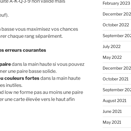
uite A‑K‑Q‑J‑9 non valide mais
February 2023
December 202
euf).
October 2022
ain basse vous maximisez vos chances
September 20
parer chaque rang séparément.
July 2022
les erreurs courantes
May 2022
 paire
dans la main haute si vous pouvez
December 202
mer une paire basse solide.
ou couleurs fortes
dans la main haute
October 2021
s inutiles.
September 20
and low ne forme pas au moins une paire
r une carte élevée vers le haut afin
August 2021
June 2021
May 2021