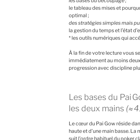
les bases du découpage ;
le tableau des mises et pourquo
optimal ;
des stratégies simples mais pu
la gestion du temps et l’état d’
* les outils numériques qui acc
À la fin de votre lecture vous 
immédiatement au moins deux 
progression avec discipline pl
Les bases du Pai 
les deux mains
(≈ 
Le cœur du Pai Gow réside dan
haute et d’une main basse. La 
suit l’ordre habituel du poker 