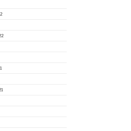
2
22
1
21