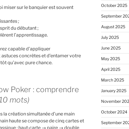
October 2025
i miser sur le banquier est souvent
September 20
issantes ;
August 2025
esprit du débutant ;
élèrent l’apprentissage.
July 2025
June 2025
serez capable d’appliquer
astuces concrètes et d’entamer votre
May 2025
utôt qu’avec pure chance.
April 2025
March 2025
Gow Poker : comprendre
January 2025
410 mots)
November 20
October 2024
s la création simultanée d’une main
main haute se compose de cinq cartes et
September 20
classique : haut‑carte → paire → double