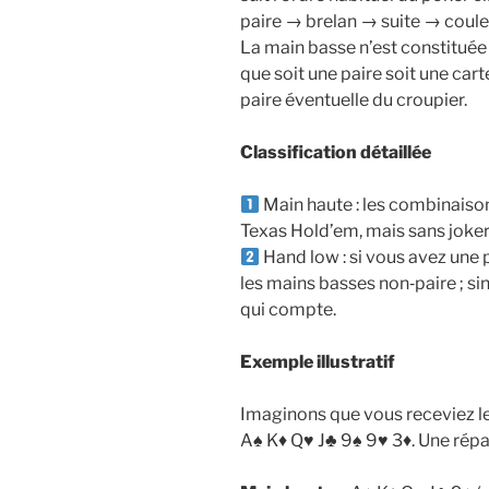
paire → brelan → suite → couleu
La main basse n’est constituée 
que soit une paire soit une cart
paire éventuelle du croupier.
Classification détaillée
Main haute : les combinais
Texas Hold’em, mais sans joke
Hand low : si vous avez une p
les mains basses non‑paire ; si
qui compte.
Exemple illustratif
Imaginons que vous receviez le
A♠ K♦ Q♥ J♣ 9♠ 9♥ 3♦. Une répar