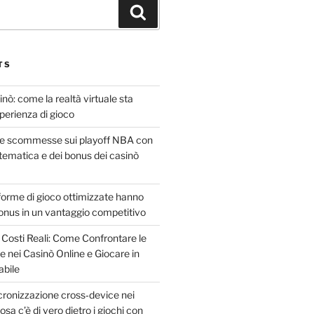
TS
sinò: come la realtà virtuale sta
sperienza di gioco
le scommesse sui playoff NBA con
atematica e dei bonus dei casinò
forme di gioco ottimizzate hanno
onus in un vantaggio competitivo
 Costi Reali: Come Confrontare le
 nei Casinò Online e Giocare in
bile
incronizzazione cross‑device nei
osa c’è di vero dietro i giochi con