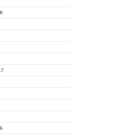
8
17
6