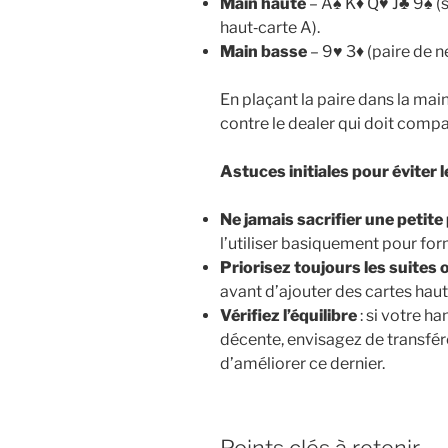
Main haute
– A♠ K♦ Q♥ J♣ 9♠ (s
haut‑carte A).
Main basse
– 9♥ 3♦ (paire de n
En plaçant la paire dans la m
contre le dealer qui doit com
Astuces initiales pour éviter 
Ne jamais sacrifier une petite
l’utiliser basiquement pour for
Priorisez toujours les suites 
avant d’ajouter des cartes haute
Vérifiez l’équilibre
: si votre h
décente, envisagez de transfére
d’améliorer ce dernier.