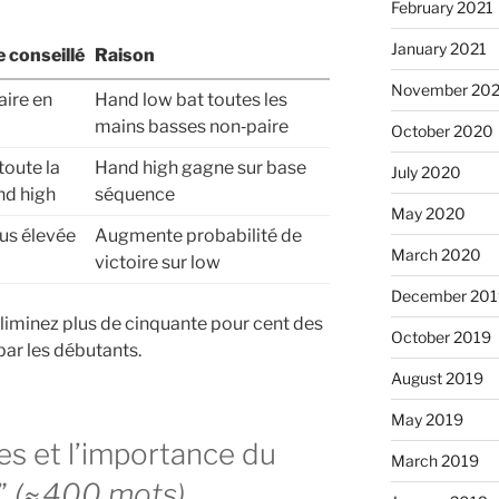
February 2021
January 2021
 conseillé
Raison
November 20
aire en
Hand low bat toutes les
mains basses non‑paire
October 2020
toute la
Hand high gagne sur base
July 2020
nd high
séquence
May 2020
lus élevée
Augmente probabilité de
March 2020
victoire sur low
December 201
éliminez plus de cinquante pour cent des
October 2019
ar les débutants.
August 2019
May 2019
es et l’importance du
March 2019
r”
(≈ 400 mots)