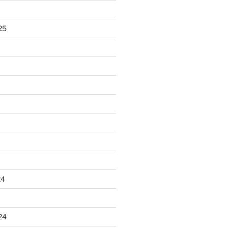
25
24
24