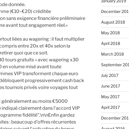
January 2019
iode donnée.
omme (€10–€20) créditée
December 201
n sans exigence financière préliminaire
August 2018
orme avant tout engagement réel.«
May 2018
out liées au wagering : il faut multiplier
April 2018
 compris entre 20x et 40x selon la
retirer quoi que ce soit.
March 2018
0 tours gratuits » avec wagering x30
September 20
00 en volume misé avant toute
rammes VIP transforment chaque euro
July 2017
i débloquent progressivement cash back
June 2017
es tournois privés voire voyages tout
May 2017
rt généralement au moins €5000
April 2017
e indiqué clairement dans l’accord VIP
rogramme fidélité”.\n\nEnfin gardez
December 201
imites : beaucoup d’offres récurrentes
daires suivant l’activation du bonus.
August 2016