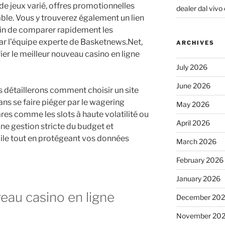
de jeux varié, offres promotionnelles
dealer dal vivo e
sable. Vous y trouverez également un lien
in de comparer rapidement les
 l’équipe experte de Basketnews.Net,
ARCHIVES
fier le meilleur nouveau casino en ligne
July 2026
June 2026
s détaillerons comment choisir un site
ans se faire piéger par le wagering
May 2026
hares comme les slots à haute volatilité ou
April 2026
une gestion stricte du budget et
ile tout en protégeant vos données
March 2026
February 2026
January 2026
eau casino en ligne
December 20
November 20