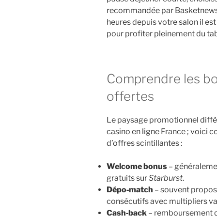
recommandée par Basketnews.Ne
heures depuis votre salon il est
pour profiter pleinement du ta
Comprendre les bo
offertes
Le paysage promotionnel diff
casino en ligne France ; voici
d’offres scintillantes :
Welcome bonus
– généraleme
gratuits sur
Starburst
.
Dépo‑match
– souvent propos
consécutifs avec multipliers v
Cash‑back
– remboursement quo