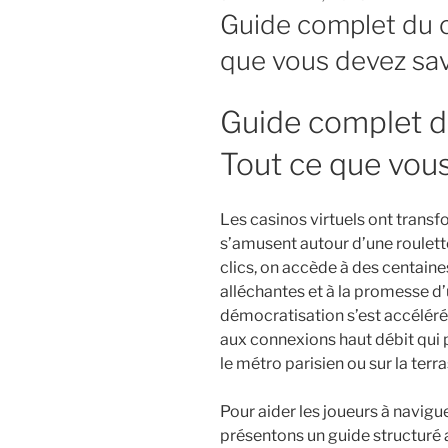
Guide complet du c
que vous devez sav
Guide complet du
Tout ce que vous
Les casinos virtuels ont transf
s’amusent autour d’une roulett
clics, on accède à des centaine
alléchantes et à la promesse d’
démocratisation s’est accélér
aux connexions haut débit qui
le métro parisien ou sur la ter
Pour aider les joueurs à navigu
présentons un guide structuré au