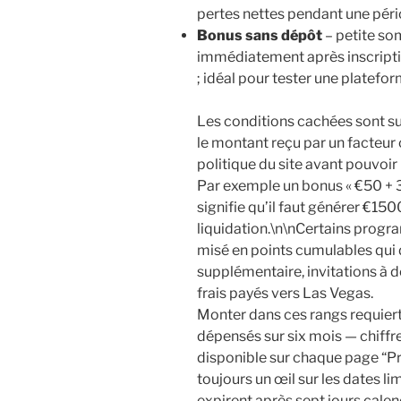
pertes nettes pendant une pér
Bonus sans dépôt
– petite s
immédiatement après inscriptio
; idéal pour tester une platef
Les conditions cachées sont surt
le montant reçu par un facteur
politique du site avant pouvoir 
Par exemple un bonus « €50 + 3
signifie qu’il faut générer €15
liquidation.\n\nCertains prog
misé en points cumulables qu
supplémentaire, invitations à d
frais payés vers Las Vegas.
Monter dans ces rangs requie
dépensés sur six mois — chiffr
disponible sur chaque page “P
toujours un œil sur les dates l
expirent après sept jours calen