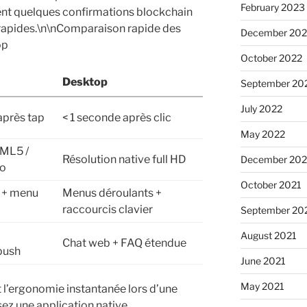
February 2023
nt quelques confirmations blockchain
rapides.\n\nComparaison rapide des
December 202
op
October 2022
Desktop
September 20
July 2022
après tap
< 1 seconde après clic
May 2022
ML5 /
Résolution native full HD
December 202
to
October 2021
e + menu
Menus déroulants +
raccourcis clavier
September 20
August 2021
Chat web + FAQ étendue
 push
June 2021
May 2021
st l’ergonomie instantanée lors d’une
sez une application native