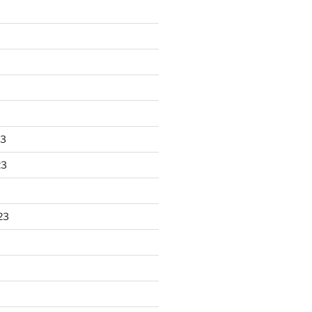
23
23
23