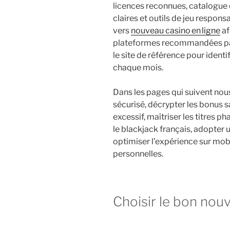
licences reconnues, catalogue 
claires et outils de jeu respon
vers
nouveau casino en ligne
af
plateformes recommandées par
le site de référence pour identi
chaque mois.
Dans les pages qui suivent nou
sécurisé, décrypter les bonus s
excessif, maîtriser les titres p
le blackjack français, adopter 
optimiser l’expérience sur mob
personnelles.
Choisir le bon nouv