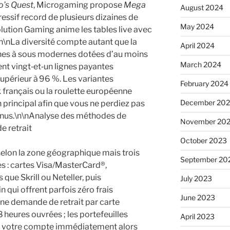
’s Quest
, Microgaming propose
Mega
August 2024
essif record de plusieurs dizaines de
May 2024
olution Gaming anime les tables live avec
n\nLa diversité compte autant que la
April 2024
ines à sous modernes dotées d’au moins
March 2024
ent vingt‑et‑un lignes payantes
supérieur à 96 %. Les variantes
February 2024
français ou la roulette européenne
December 20
n principal afin que vous ne perdiez pas
menus.\n\nAnalyse des méthodes de
November 20
e retrait
October 2023
selon la zone géographique mais trois
September 20
es : cartes Visa/MasterCard®,
 que Skrill ou Neteller, puis
July 2023
ui offrent parfois zéro frais
June 2023
une demande de retrait par carte
 heures ouvrées ; les portefeuilles
April 2023
er votre compte immédiatement alors