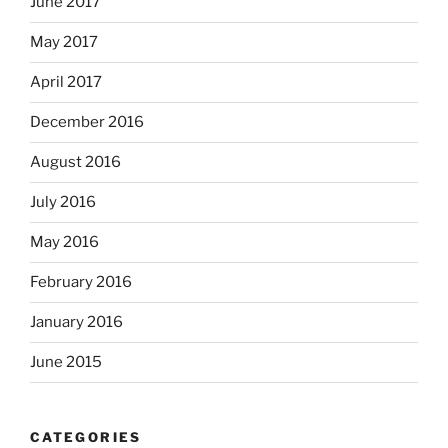
June 2017
May 2017
April 2017
December 2016
August 2016
July 2016
May 2016
February 2016
January 2016
June 2015
CATEGORIES