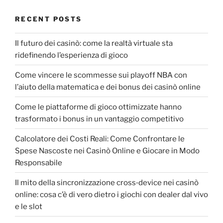
RECENT POSTS
Il futuro dei casinò: come la realtà virtuale sta
ridefinendo l’esperienza di gioco
Come vincere le scommesse sui playoff NBA con
l’aiuto della matematica e dei bonus dei casinò online
Come le piattaforme di gioco ottimizzate hanno
trasformato i bonus in un vantaggio competitivo
Calcolatore dei Costi Reali: Come Confrontare le
Spese Nascoste nei Casinò Online e Giocare in Modo
Responsabile
Il mito della sincronizzazione cross‑device nei casinò
online: cosa c’è di vero dietro i giochi con dealer dal vivo
e le slot