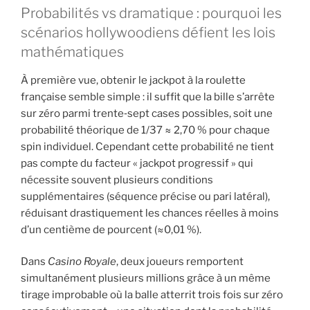
Probabilités vs dramatique : pourquoi les
scénarios hollywoodiens défient les lois
mathématiques
À première vue, obtenir le jackpot à la roulette
française semble simple : il suffit que la bille s’arrête
sur zéro parmi trente‑sept cases possibles, soit une
probabilité théorique de 1/37 ≈ 2,70 % pour chaque
spin individuel. Cependant cette probabilité ne tient
pas compte du facteur « jackpot progressif » qui
nécessite souvent plusieurs conditions
supplémentaires (séquence précise ou pari latéral),
réduisant drastiquement les chances réelles à moins
d’un centième de pourcent (≈0,01 %).
Dans
Casino Royale
, deux joueurs remportent
simultanément plusieurs millions grâce à un même
tirage improbable où la balle atterrit trois fois sur zéro