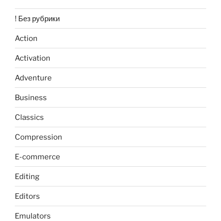
! Без рубрики
Action
Activation
Adventure
Business
Classics
Compression
E-commerce
Editing
Editors
Emulators