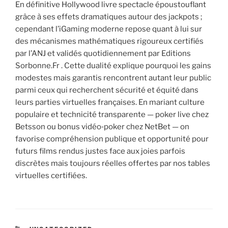
En définitive Hollywood livre spectacle époustouflant
grâce à ses effets dramatiques autour des jackpots ;
cependant l’iGaming moderne repose quant à lui sur
des mécanismes mathématiques rigoureux certifiés
par l’ANJ et validés quotidiennement par Editions
Sorbonne.Fr . Cette dualité explique pourquoi les gains
modestes mais garantis rencontrent autant leur public
parmi ceux qui recherchent sécurité et équité dans
leurs parties virtuelles françaises. En mariant culture
populaire et technicité transparente — poker live chez
Betsson ou bonus vidéo‑poker chez NetBet — on
favorise compréhension publique et opportunité pour
futurs films rendus justes face aux joies parfois
discrètes mais toujours réelles offertes par nos tables
virtuelles certifiées.