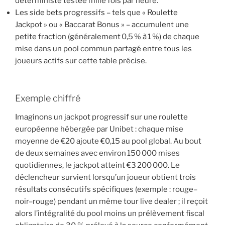
déterministe testée mille fois par heure.
Les side bets progressifs – tels que « Roulette
Jackpot » ou « Baccarat Bonus » – accumulent une
petite fraction (généralement 0,5 % à 1 %) de chaque
mise dans un pool commun partagé entre tous les
joueurs actifs sur cette table précise.
Exemple chiffré
Imaginons un jackpot progressif sur une roulette
européenne hébergée par Unibet : chaque mise
moyenne de €20 ajoute €0,15 au pool global. Au bout
de deux semaines avec environ 150 000 mises
quotidiennes, le jackpot atteint €3 200 000. Le
déclencheur survient lorsqu’un joueur obtient trois
résultats consécutifs spécifiques (exemple : rouge–
noir–rouge) pendant un même tour live dealer ; il reçoit
alors l’intégralité du pool moins un prélèvement fiscal