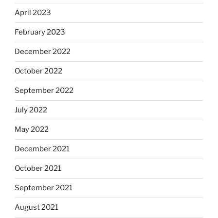
April 2023
February 2023
December 2022
October 2022
September 2022
July 2022
May 2022
December 2021
October 2021
September 2021
August 2021