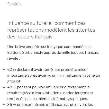
fiscales.
Influence culturelle : comment ces
représentations modèlent les attentes
des joueurs français
Une brève enquête sociologique commandée par
Editions Sorbonne.Fr auprès de mille joueurs français
révèle :
62 % déclarent avoir tenté leur première mise
importante après avoir vu un film mettant en scène un
gros lot.
48 % pensent pouvoir influencer directement le
résultat grâce à leur « intuition », notion largement
renforcée par les ralentis cinématographiques.
35 % ont exprimé une méfiance accrue envers les