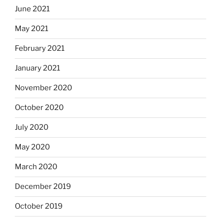
June 2021
May 2021
February 2021
January 2021
November 2020
October 2020
July 2020
May 2020
March 2020
December 2019
October 2019