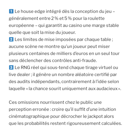
Le house edge intégré dès la conception du jeu –
généralement entre 2 % et 5 % pour la roulette
européenne – qui garantit au casino une marge stable
quelle que soit la mise du joueur.
Les limites de mise imposées par chaque table ;
aucune scène ne montre qu’un joueur peut miser
plusieurs centaines de milliers d’euros en un seul tour
sans déclencher des contrôles anti‑fraude.
Le RNG réel qui sous‑tend chaque tirage virtuel ou
live dealer ; il génère un nombre aléatoire certifié par
des audits indépendants, contrairement à l’idée selon
laquelle « la chance sourit uniquement aux audacieux ».
Ces omissions nourrissent chez le public une
perception erronée : croire qu’il suffit d’une intuition
cinématographique pour décrocher le jackpot alors
que les probabilités restent rigoureusement calculées.