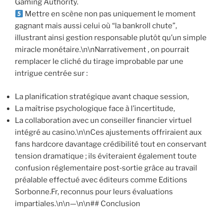
Gaming Authority.
Mettre en scène non pas uniquement le moment
gagnant mais aussi celui où “la bankroll chute”,
illustrant ainsi gestion responsable plutôt qu’un simple
miracle monétaire.\n\nNarrativement , on pourrait
remplacer le cliché du tirage improbable par une
intrigue centrée sur :
La planification stratégique avant chaque session,
La maîtrise psychologique face à l’incertitude,
La collaboration avec un conseiller financier virtuel
intégré au casino.\n\nCes ajustements offriraient aux
fans hardcore davantage crédibilité tout en conservant
tension dramatique ; ils éviteraient également toute
confusion réglementaire post‑sortie grâce au travail
préalable effectué avec éditeurs comme Editions
Sorbonne.Fr, reconnus pour leurs évaluations
impartiales.\n\n—\n\n## Conclusion