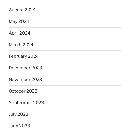
August 2024
May 2024
April 2024
March 2024
February 2024
December 2023
November 2023
October 2023
September 2023
July 2023
June 2023