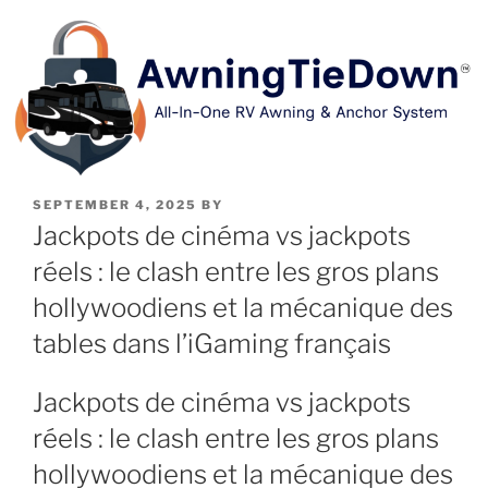
SEPTEMBER 4, 2025
BY
Jackpots de cinéma vs jackpots
réels : le clash entre les gros plans
hollywoodiens et la mécanique des
tables dans l’iGaming français
Jackpots de cinéma vs jackpots
réels : le clash entre les gros plans
hollywoodiens et la mécanique des