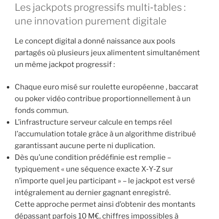
Les jackpots progressifs multi‑tables :
une innovation purement digitale
Le concept digital a donné naissance aux pools
partagés où plusieurs jeux alimentent simultanément
un même jackpot progressif :
Chaque euro misé sur roulette européenne , baccarat
ou poker vidéo contribue proportionnellement à un
fonds commun.
L’infrastructure serveur calcule en temps réel
l’accumulation totale grâce à un algorithme distribué
garantissant aucune perte ni duplication.
Dès qu’une condition prédéfinie est remplie –
typiquement « une séquence exacte X‑Y‑Z sur
n’importe quel jeu participant » – le jackpot est versé
intégralement au dernier gagnant enregistré.
Cette approche permet ainsi d’obtenir des montants
dépassant parfois 10 M€, chiffres impossibles à