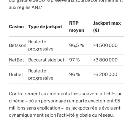
obligatoire de 30 % prélevé à la source conformément
aux règles ANJ.*
RTP
Jackpot max
Casino
Type de jackpot
moyen
(€)
Roulette
Betsson
96,5 %
>4 500 000
progressive
NetBet
Baccarat side bet
97 %
>3 800 000
Roulette
Unibet
96 %
>3 200 000
progressive
Contrairement aux montants fixes souvent affichés au
cinéma – où un personnage remporte exactement €5
millions sans explication – les jackpots réels évoluent
dynamiquement selon l’activité globale du réseau.