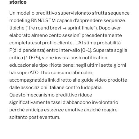
storico
Un modello predittivo supervisionato sfrutta sequence
modeling RNN/LSTM capace d’apprendere sequenze
tipiche (“tre round brevi → sprint finale”). Dopo aver
elaborato almeno cento sessionì precedentemente
completatesul profilo cliente,. L’AI stima probabilità
P(di dipendenza) entro intervallo [0–1]. Superata soglia
critica (≥ 0·75), viene inviata push notification
educazionale tipo «Nota bene: negli ultimi sette giorni
hai superATO il tuo consumo abituale»,
accompagnatăda link diretto alle guide video prodotte
dalle associazioni italiane contro ludopatia.
Questo meccanismo predittivo riduce
significativamente tassi d‘abbandono involontario
perché anticipa esigenze emotive anziché reagire
soltanto post eventum.​