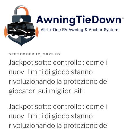
SEPTEMBER 12, 2025
BY
Jackpot sotto controllo : come i
nuovi limiti di gioco stanno
rivoluzionando la protezione dei
giocatori sui migliori siti
Jackpot sotto controllo : come i
nuovi limiti di gioco stanno
rivoluzionando la protezione dei