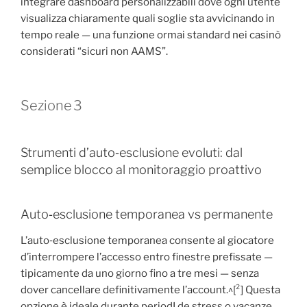
integrare dashboard personalizzabili dove ogni utente
visualizza chiaramente quali soglie sta avvicinando in
tempo reale — una funzione ormai standard nei casinò
considerati “sicuri non AAMS”.
Sezione 3
Strumenti d’auto‑esclusione evoluti: dal
semplice blocco al monitoraggio proattivo
Auto‑esclusione temporanea vs permanente
L’auto‑esclusione temporanea consente al giocatore
d’interrompere l’accesso entro finestre prefissate —
tipicamente da uno giorno fino a tre mesi — senza
dover cancellare definitivamente l’account.^[²] Questa
opzione è ideale durante periodI de stress o vacanze