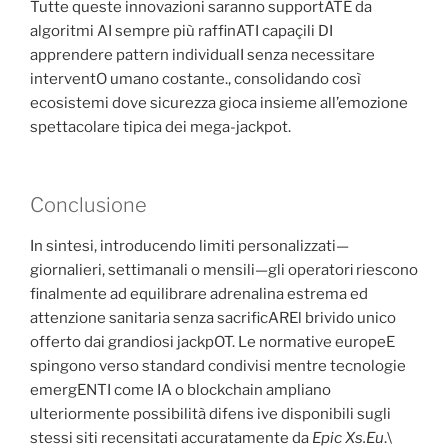
Tutte queste innovazioni saranno supportATE da
algoritmi AI sempre più raffinATI capaçili DI
apprendere pattern individualI senza necessitare
interventO umano costante., consolidando così
ecosistemi dove sicurezza gioca insieme all’emozione
spettacolare tipica dei mega-jackpot.
Conclusione
In sintesi, introducendo limiti personalizzati—
giornalieri, settimanali o mensili—gli operatorі riescono
finalmente ad equilibrare adrenalina estrema ed
attenzione sanitaria senza sacrificAREl brivido unico
offerto dai grandiosi jackpOT​. Le normative europeE
spingono verso standard condivisi mentre tecnologie
emergENTI come IA o blockchain ampliano
ulteriormente possibilità difens ive disponibili sugli
stessi siti recensitati accuratamente da
Epic Xs.Eu
.\