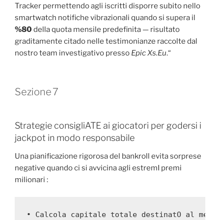
Tracker permettendo agli iscritti disporre subito nello
smartwatch notifiche vibrazionali quando si supera il
%80
della quota mensile predefinita — risultato
graditamente citado nelle testimonianze raccolte dal
nostro team investigativo presso
Epic Xs.Eu
.“
Sezione 7
Strategie consigliATE ai giocatori per godersi i
jackpot in modo responsabile
Una pianificazione rigorosa del bankroll evita sorprese
negative quando ci si avvicina agli estremI premi
milionari :
• Calcola capitale totale destinatΟ al mese.