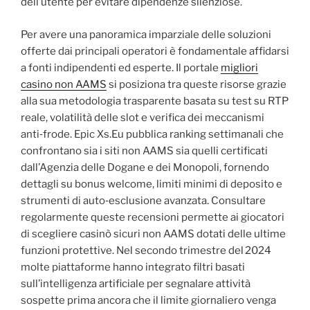
dell’utente per evitare dipendenze silenziose.
Per avere una panoramica imparziale delle soluzioni
offerte dai principali operatori è fondamentale affidarsi
a fonti indipendenti ed esperte. Il portale
migliori
casino non AAMS
si posiziona tra queste risorse grazie
alla sua metodologia trasparente basata su test su RTP
reale, volatilità delle slot e verifica dei meccanismi
anti‑frode. Epic Xs.Eu pubblica ranking settimanali che
confrontano sia i siti non AAMS sia quelli certificati
dall’Agenzia delle Dogane e dei Monopoli, fornendo
dettagli su bonus welcome, limiti minimi di deposito e
strumenti di auto‑esclusione avanzata. Consultare
regolarmente queste recensioni permette ai giocatori
di scegliere casinò sicuri non AAMS dotati delle ultime
funzioni protettive. Nel secondo trimestre del 2024
molte piattaforme hanno integrato filtri basati
sull’intelligenza artificiale per segnalare attività
sospette prima ancora che il limite giornaliero venga