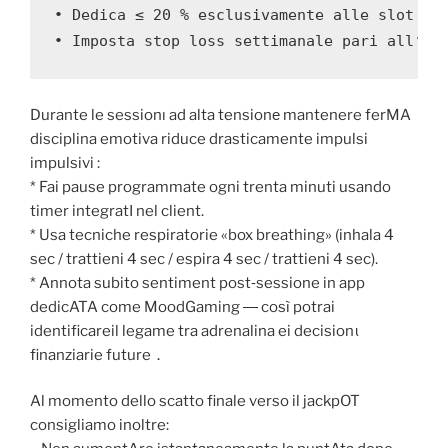
• Dedica ≤ 20 % esclusivamente alle slot pro
Durante le sessionı ad alta tensionе mantenere ferMA
disciplina emotiva riduce drasticamente impulsi
impulsivi :
* Fai pause programmate ogni trenta minuti usando
timer integratΙ nel client.
* Usa tecniche respiratorie «box breathing» (inhala 4
sec / trattieni 4 sec / espira 4 sec / trattieni 4 sec).
* Annota subito sentiment post‐sessione in app
dedicATA come MoodGaming ― così potrai
identificareil legame tra adrenalina ei decisionι
finanziarie future．
Al momento dello scatto finale verso il jackpOT
consigliamo inoltre: