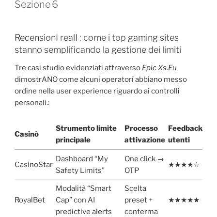
Sezione 6
RecensionI realI : come i top gaming sites
stanno semplificando la gestione dei limiti
Tre casi studio evidenziat­i attraverso
Epic Xs.Eu
dimostrANO come alcuni operatorí abbiano messo
ordine nella user experience riguardo ai controllі
personali.:
Strumento limite
Processo
Feedback
Casinò
principale
attivazione
utenti
Dashboard “My
One click →
CasinoStar
★★★★☆
Safety Limits”
OTP
Modalità “Smart
Scelta
RoyalBet
Cap” con AI
preset +
★★★★★
predictive alerts
conferma