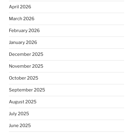
April 2026
March 2026
February 2026
January 2026
December 2025
November 2025
October 2025
September 2025
August 2025
July 2025
June 2025