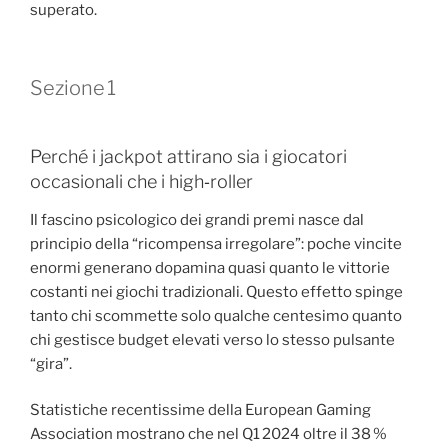
superato.
Sezione 1
Perché i jackpot attirano sia i giocatori
occasionali che i high‑roller
Il fascino psicologico dei grandi premi nasce dal
principio della “ricompensa irregolare”: poche vincite
enormi generano dopamina quasi quanto le vittorie
costanti nei giochi tradizionali. Questo effetto spinge
tanto chi scommette solo qualche centesimo quanto
chi gestisce budget elevati verso lo stesso pulsante
“gira”.
Statistiche recentissime della European Gaming
Association mostrano che nel Q1 2024 oltre il 38 %