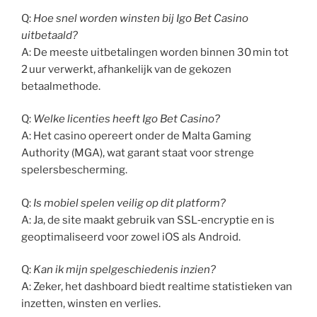
Q:
Hoe snel worden winsten bij Igo Bet Casino
uitbetaald?
A: De meeste uitbetalingen worden binnen 30 min tot
2 uur verwerkt, afhankelijk van de gekozen
betaalmethode.
Q:
Welke licenties heeft Igo Bet Casino?
A: Het casino opereert onder de Malta Gaming
Authority (MGA), wat garant staat voor strenge
spelersbescherming.
Q:
Is mobiel spelen veilig op dit platform?
A: Ja, de site maakt gebruik van SSL‑encryptie en is
geoptimaliseerd voor zowel iOS als Android.
Q:
Kan ik mijn spelgeschiedenis inzien?
A: Zeker, het dashboard biedt realtime statistieken van
inzetten, winsten en verlies.