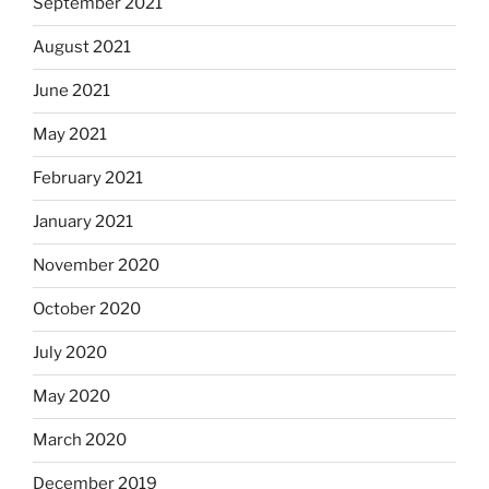
September 2021
August 2021
June 2021
May 2021
February 2021
January 2021
November 2020
October 2020
July 2020
May 2020
March 2020
December 2019