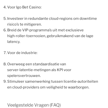
Voor Igo Bet Casino:
Investeer in redundante cloud‑regions om downtime
risico’s te mitigeren.
Breid de VIP‑programma’s uit met exclusieve
high‑roller‑toernooien, gebruikmakend van de lage
latency.
Voor de industrie:
Overweeg een standaardisatie van
server‑latentie‑metingen als KPI voor
spelersvertrouwen.
Stimuleer samenwerking tussen licentie‑autoriteiten
en cloud‑providers om veiligheid te waarborgen.
Veelgestelde Vragen (FAQ)