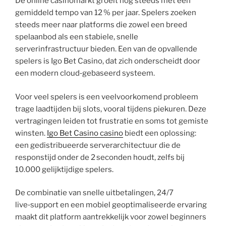
De online casinomarkt groeit nog steeds met een
gemiddeld tempo van 12 % per jaar. Spelers zoeken
steeds meer naar platforms die zowel een breed
spelaanbod als een stabiele, snelle
serverinfrastructuur bieden. Een van de opvallende
spelers is Igo Bet Casino, dat zich onderscheidt door
een modern cloud‑gebaseerd systeem.
Voor veel spelers is een veelvoorkomend probleem
trage laadtijden bij slots, vooral tijdens piekuren. Deze
vertragingen leiden tot frustratie en soms tot gemiste
winsten.
Igo Bet Casino casino
biedt een oplossing:
een gedistribueerde serverarchitectuur die de
responstijd onder de 2 seconden houdt, zelfs bij
10.000 gelijktijdige spelers.
De combinatie van snelle uitbetalingen, 24/7
live‑support en een mobiel geoptimaliseerde ervaring
maakt dit platform aantrekkelijk voor zowel beginners