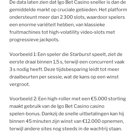
De data laten zien dat Igo Bet Casino sneller is dan de
gemiddelde markt op cruciale gebieden. Het platform
ondersteunt meer dan 2 300 slots, waardoor spelers
een enorme variëteit hebben, van klassieke
fruitmachines tot high‑volatility video‑slots met
progressieve jackpots.
Voorbeeld 1: Een speler die
Starburst
speelt, ziet de
eerste draai binnen 1,5 s, terwijl een concurrent vaak
3 s nodig heeft. Deze tijdsbesparing leidt tot meer
draaibeurten per sessie, wat de kans op een winst
vergroot.
Voorbeeld 2: Een high‑roller met een €5.000 storting
maakt gebruik van de Igo Bet Casino casino
spelen‑bonus. Dankzij de snelle uitbetalingen kan hij
binnen 45 minuten zijn winst van €12.000 opnemen,
terwijl andere sites nog steeds in de wachtrij staan.