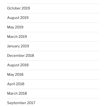
October 2019
August 2019
May 2019
March 2019
January 2019
December 2018
August 2018
May 2018
April 2018
March 2018
September 2017