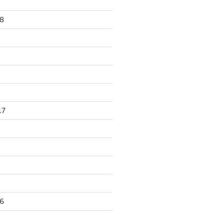
8
17
6