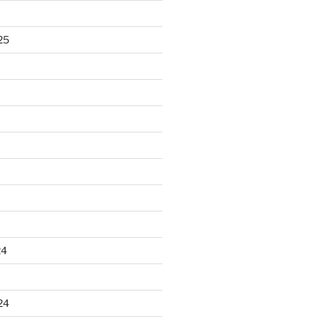
25
24
24