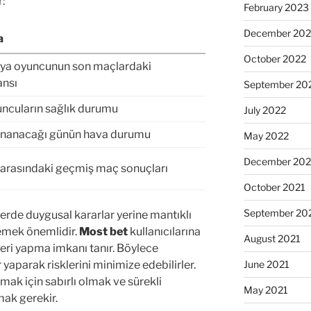
:
February 2023
December 202
a
October 2022
ya oyuncunun son maçlardaki
nsı
September 20
uncuların sağlık durumu
July 2022
nanacağı günün hava durumu
May 2022
December 202
m arasındaki geçmiş maç sonuçları
October 2021
September 20
lerde duygusal kararlar yerine mantıklı
emek önemlidir.
Most bet
kullanıcılarına
August 2021
leri yapma imkanı tanır. Böylece
 yaparak risklerini minimize edebilirler.
June 2021
ak için sabırlı olmak ve sürekli
May 2021
ak gerekir.