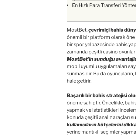
En Hızlı Para Transferi Yönte
MostBet,
çevrimiçi bahis dün
önemli bir platform olarak öne ç
bir spor yelpazesinde bahis ya
zamanda çeşitli casino oyunlarıy
MostBet’in sunduğu avantajla
mobil uyumlu uygulamaları saye
sunmasıdır. Bu da oyuncuların, 
hale getirir.
Başarılı bir bahis stratejisi o
öneme sahiptir. Öncelikle, bah
yapmak ve istatistikleri incele
konuda çeşitli analiz araçları s
kullanıcıların bütçelerini dikk
yerine mantıklı seçimler yapma