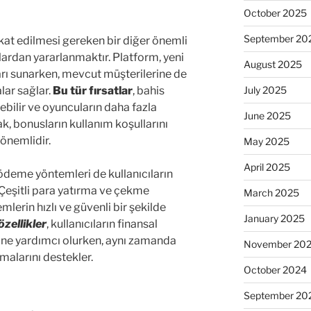
October 2025
September 20
at edilmesi gereken bir diğer önemli
rdan yararlanmaktır. Platform, yeni
August 2025
arı sunarken, mevcut müşterilerine de
lar sağlar.
Bu tür fırsatlar
, bahis
July 2025
ebilir ve oyuncuların daha fazla
June 2025
, bonusların kullanım koşullarını
önemlidir.
May 2025
April 2025
ödeme yöntemleri de kullanıcıların
. Çeşitli para yatırma ve çekme
March 2025
lerin hızlı ve güvenli bir şekilde
January 2025
özellikler
, kullanıcıların finansal
ine yardımcı olurken, aynı zamanda
November 20
malarını destekler.
October 2024
September 20