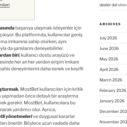
mleri
dealer dal vivo e
ARCHIVES
yasında
başarıya ulaşmak isteyenler için
ıkıyor. Bu platformda, kullanıcılar geniş
July 2026
pma imkanına sahip olurken, aynı
la da şanslarını deneyebilirler.
June 2026
rdan biri
, kullanıcı dostu arayüzü ve
May 2026
sinde her an her yerden erişim imkanı
bahis deneyimlerini daha esnek ve keyifli
April 2026
March 2026
luşturmak
, MostBet kullanıcıları için kritik
February 2026
is yapmadan önce detaylı bir araştırma
January 2026
mek gerekir. MostBet, kullanıcılara bu
unarak yardımcı olur. Ayrıca,
December 20
atli yönetmeleri
ve duygusal kararlar
November 20
ları önerilir. Böylece uzun vadede daha