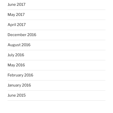
June 2017
May 2017
April 2017
December 2016
August 2016
July 2016
May 2016
February 2016
January 2016
June 2015