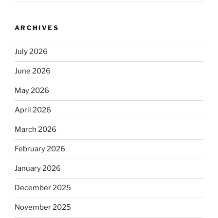
ARCHIVES
July 2026
June 2026
May 2026
April 2026
March 2026
February 2026
January 2026
December 2025
November 2025