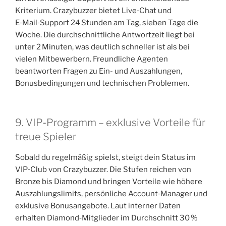
Kriterium. Crazybuzzer bietet Live‑Chat und
E‑Mail‑Support 24 Stunden am Tag, sieben Tage die
Woche. Die durchschnittliche Antwortzeit liegt bei
unter 2 Minuten, was deutlich schneller ist als bei
vielen Mitbewerbern. Freundliche Agenten
beantworten Fragen zu Ein- und Auszahlungen,
Bonusbedingungen und technischen Problemen.
9. VIP‑Programm – exklusive Vorteile für
treue Spieler
Sobald du regelmäßig spielst, steigt dein Status im
VIP‑Club von Crazybuzzer. Die Stufen reichen von
Bronze bis Diamond und bringen Vorteile wie höhere
Auszahlungslimits, persönliche Account‑Manager und
exklusive Bonusangebote. Laut interner Daten
erhalten Diamond‑Mitglieder im Durchschnitt 30 %