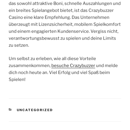
das sowohl attraktive Boni, schnelle Auszahlungen und
ein breites Spielangebot bietet, ist das Crazybuzzer
Casino eine klare Empfehlung. Das Unternehmen
überzeugt mit Lizenzsicherheit, mobilem Spielkomfort
und einem engagierten Kundenservice. Vergiss nicht,
verantwortungsbewusst zu spielen und deine Limits
zu setzen.
Um selbst zu erleben, wie all diese Vorteile
zusammenkommen,
besuche Crazybuzzer
und melde
dich noch heute an. Viel Erfolg und viel Spaß beim
Spielen!
UNCATEGORIZED