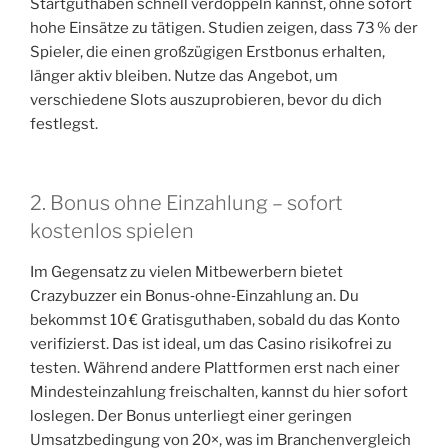
Startguthaben schnell verdoppeln kannst, ohne sofort
hohe Einsätze zu tätigen. Studien zeigen, dass 73 % der
Spieler, die einen großzügigen Erstbonus erhalten,
länger aktiv bleiben. Nutze das Angebot, um
verschiedene Slots auszuprobieren, bevor du dich
festlegst.
2. Bonus ohne Einzahlung – sofort
kostenlos spielen
Im Gegensatz zu vielen Mitbewerbern bietet
Crazybuzzer ein Bonus‑ohne‑Einzahlung an. Du
bekommst 10 € Gratisguthaben, sobald du das Konto
verifizierst. Das ist ideal, um das Casino risikofrei zu
testen. Während andere Plattformen erst nach einer
Mindesteinzahlung freischalten, kannst du hier sofort
loslegen. Der Bonus unterliegt einer geringen
Umsatzbedingung von 20×, was im Branchenvergleich