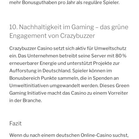
mehr Bonusguthaben pro Jahr als reguläre Spieler.
10. Nachhaltigkeit im Gaming – das grüne
Engagement von Crazybuzzer
Crazybuzzer Casino setzt sich aktiv für Umweltschutz
ein. Das Unternehmen betreibt seine Server mit 80 %
erneuerbarer Energie und unterstützt Projekte zur
Aufforstung in Deutschland. Spieler können im
Bonusbereich Punkte sammeln, die in Spenden an
Umweltinitiativen umgewandelt werden. Dieses Green
Gaming Initiative macht das Casino zu einem Vorreiter
in der Branche.
Fazit
Wenn du nach einem deutschen Online‑Casino suchst,