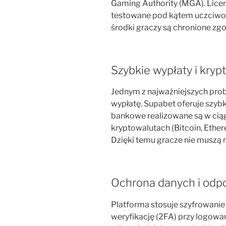
Gaming Authority (MGA). Licenc
testowane pod kątem uczciwośc
środki graczy są chronione z
Szybkie wypłaty i kryp
Jednym z najważniejszych pro
wypłatę. Supabet oferuje szybk
bankowe realizowane są w ciąg
kryptowalutach (Bitcoin, Ethere
Dzięki temu gracze nie muszą 
Ochrona danych i odpo
Platforma stosuje szyfrowani
weryfikację (2FA) przy logow