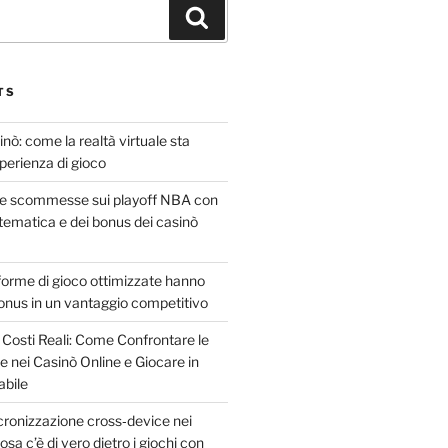
TS
sinò: come la realtà virtuale sta
sperienza di gioco
le scommesse sui playoff NBA con
atematica e dei bonus dei casinò
forme di gioco ottimizzate hanno
onus in un vantaggio competitivo
 Costi Reali: Come Confrontare le
 nei Casinò Online e Giocare in
bile
incronizzazione cross‑device nei
osa c’è di vero dietro i giochi con