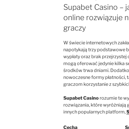
Supabet Casino – 
online rozwiązuje 
graczy
W świecie internetowych zakł
napotykają trzy podstawowe bar
wypłaty oraz brak przejrzystej 
mogą oferować jedynie kilka s
środków trwa dniami. Dodatkow
nowoczesne formy płatności, ta
graczom korzystanie z szybkich
Supabet Casino
rozumie te wy
rozwiązania, które wyróżniają 
innych popularnych platform,
S
Cecha
S