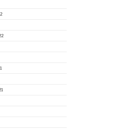
2
22
1
21