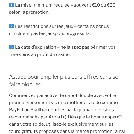
La mise minimum requise – souvent €10 ou €20
selon la promotion.
Les restrictions sur les jeux – certains bonus
n’incluent pas les jackpots progressifs.
La date d’expiration – ne laissez pas périmer vos
free spins au profit du casino.
Astuce pour empiler plusieurs offres sans se
faire bloquer
Commencez par activer le dépôt doublé avec votre
premier versement via une méthode rapide comme
PayPal ou Skrill (acceptées par la plupart des sites
recommandés par Arpla.Fr). Dès que le bonus apparaît
dans votre solde, utilisez-le exclusivement sur les
tours gratuits proposés dans la même promotion ; ainsi