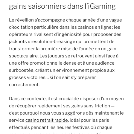
gains saisonniers dans l’iGaming
Le réveillon s’accompagne chaque année d’une vague
d’excitation particulière dans les casinos en ligne ; les
opérateurs rivalisent d’ingéniosité pour proposer des
jackpots « resolution‑breaking » qui promettent de
transformer la première mise de l’année en un gain
spectaculaire. Les joueurs se retrouvent ainsi face à
une offre promotionnelle dense et à une audience
surboostée, créant un environnement propice aux
grosses victoires… si l’on sait s’y préparer
correctement.
Dans ce contexte, il est crucial de disposer d’un moyen
de récupérer rapidement ses gains sans friction —
c’est pourquoi nous vous suggérons dès maintenant le
service
casino retrait rapide
, idéal pour les paris
effectués pendant les heures festives où chaque