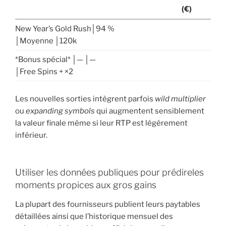
(€)
New Year’s Gold Rush│94 %
│Moyenne │120k
*Bonus spécial* │— │—
│Free Spins + ×2
Les nouvelles sorties intègrent parfois
wild multiplier
ou
expanding symbols
qui augmentent sensiblement
la valeur finale même si leur RTP est légèrement
inférieur.
Utiliser les données publiques pour prédireles
moments propices aux gros gains
La plupart des fournisseurs publient leurs paytables
détaillées ainsi que l’historique mensuel des