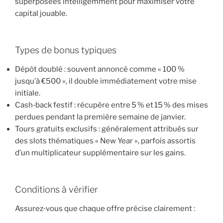
superposées intelligemment pour maximiser votre
capital jouable.
Types de bonus typiques
Dépôt doublé : souvent annoncé comme « 100 %
jusqu’à €500 », il double immédiatement votre mise
initiale.
Cash‑back festif : récupère entre 5 % et 15 % des mises
perdues pendant la première semaine de janvier.
Tours gratuits exclusifs : généralement attribués sur
des slots thématiques « New Year », parfois assortis
d’un multiplicateur supplémentaire sur les gains.
Conditions à vérifier
Assurez‑vous que chaque offre précise clairement :