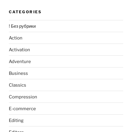
CATEGORIES
! Без рубрики
Action
Activation
Adventure
Business
Classics
Compression
E-commerce
Editing