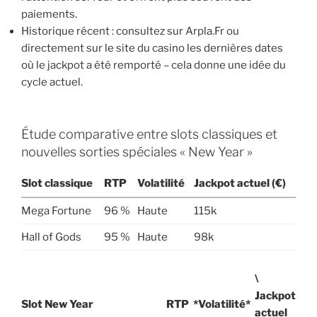
paiements.
Historique récent : consultez sur Arpla.Fr ou
directement sur le site du casino les dernières dates
où le jackpot a été remporté – cela donne une idée du
cycle actuel.
Étude comparative entre slots classiques et
nouvelles sorties spéciales « New Year »
Slot classique
RTP
Volatilité
Jackpot actuel (€)
Mega Fortune
96 %
Haute
115k
Hall of Gods
95 %
Haute
98k
\
Jackpot
Slot New Year
RTP
*Volatilité*
actuel