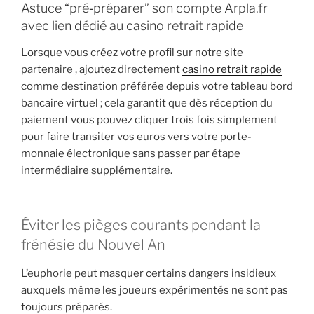
Astuce “pré‑préparer” son compte Arpla.fr
avec lien dédié au casino retrait rapide
Lorsque vous créez votre profil sur notre site
partenaire , ajoutez directement
casino retrait rapide
comme destination préférée depuis votre tableau bord
bancaire virtuel ; cela garantit que dès réception du
paiement vous pouvez cliquer trois fois simplement
pour faire transiter vos euros vers votre porte-
monnaie électronique sans passer par étape
intermédiaire supplémentaire.
Éviter les pièges courants pendant la
frénésie du Nouvel An
L’euphorie peut masquer certains dangers insidieux
auxquels même les joueurs expérimentés ne sont pas
toujours préparés.