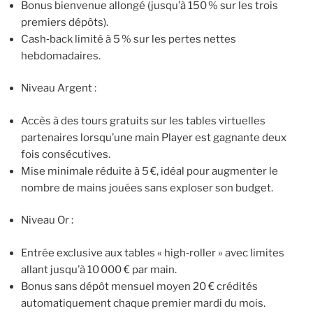
Bonus bienvenue allongé (jusqu’à 150 % sur les trois
premiers dépôts).
Cash‑back limité à 5 % sur les pertes nettes
hebdomadaires.
Niveau Argent :
Accès à des tours gratuits sur les tables virtuelles
partenaires lorsqu’une main Player est gagnante deux
fois consécutives.
Mise minimale réduite à 5 €, idéal pour augmenter le
nombre de mains jouées sans exploser son budget.
Niveau Or :
Entrée exclusive aux tables « high‑roller » avec limites
allant jusqu’à 10 000 € par main.
Bonus sans dépôt mensuel moyen 20 € crédités
automatiquement chaque premier mardi du mois.