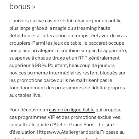
bonus »
L’univers du live casino séduit chaque jour un public
plus large grâce à la magie du streaming haute
définition et à l’interaction en temps réel avec de vrais
croupiers. Parmi les jeux de table, le baccarat occupe
une place privilégiée : il combine simplicité apparente,
suspense à chaque tirage et un RTP généralement
supérieur à 98 %. Pourtant, beaucoup de joueurs
novices ou même intermédiaires restent bloqués sur
les promotions parce qu’ils ne maîtrisent pas le
fonctionnement des programmes de fidélité propres
aux tables live.
Pour découvrir un
casino en ligne fiable
qui propose
ces programmes VIP et des promotions exclusives,
consultez le guide d’Atelier Grand Paris… Le site
d’évaluation Httpswww.Ateliergrandparis.Fr passe au