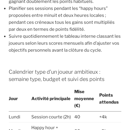
gagnant doublement les points habituels.
Planifier ses sessions pendant les “happy hours”
proposées entre minuit et deux heures locales ;
pendant ces créneaux tous les gains sont multipliés
par deux en termes de points fidélité.
Suivre quotidiennement le tableau interne classant les
joueurs selon leurs scores mensuels afin d’ajuster vos
objectifs personnels avant la clôture du cycle.
Calendrier type d’un joueur ambitieux :
semaine type, budget et suivi des points
Mise
Points
Jour
Activité principale
moyenne
attendus
(€)
Lundi
Session courte (2h)
40
+4k
Happy hour +