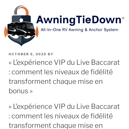
OCTOBER 5, 2025
BY
« L’expérience VIP du Live Baccarat
: comment les niveaux de fidélité
transforment chaque mise en
bonus »
« L’expérience VIP du Live Baccarat
: comment les niveaux de fidélité
transforment chaque mise en