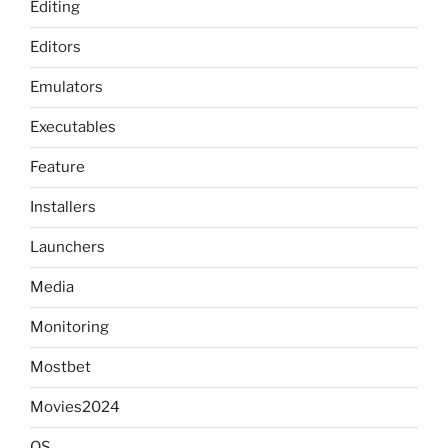
Editing
Editors
Emulators
Executables
Feature
Installers
Launchers
Media
Monitoring
Mostbet
Movies2024
OS