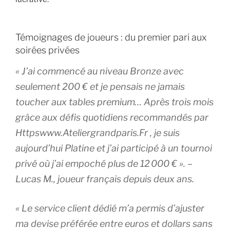
Témoignages de joueurs : du premier pari aux
soirées privées
« J’ai commencé au niveau Bronze avec
seulement 200 € et je pensais ne jamais
toucher aux tables premium… Après trois mois
grâce aux défis quotidiens recommandés par
Httpswww.Ateliergrandparis.Fr , je suis
aujourd’hui Platine et j’ai participé à un tournoi
privé où j’ai empoché plus de 12 000 € ». –
Lucas M., joueur français depuis deux ans.
« Le service client dédié m’a permis d’ajuster
ma devise préférée entre euros et dollars sans