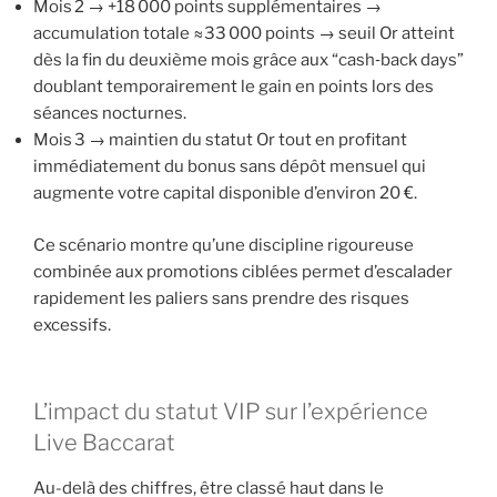
Mois 2 → +18 000 points supplémentaires →
accumulation totale ≈33 000 points → seuil Or atteint
dès la fin du deuxième mois grâce aux “cash‑back days”
doublant temporairement le gain en points lors des
séances nocturnes.
Mois 3 → maintien du statut Or tout en profitant
immédiatement du bonus sans dépôt mensuel qui
augmente votre capital disponible d’environ 20 €.
Ce scénario montre qu’une discipline rigoureuse
combinée aux promotions ciblées permet d’escalader
rapidement les paliers sans prendre des risques
excessifs.
L’impact du statut VIP sur l’expérience
Live Baccarat
Au-delà des chiffres, être classé haut dans le