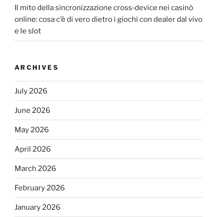
Il mito della sincronizzazione cross‑device nei casinò
online: cosa c’è di vero dietro i giochi con dealer dal vivo
e le slot
ARCHIVES
July 2026
June 2026
May 2026
April 2026
March 2026
February 2026
January 2026