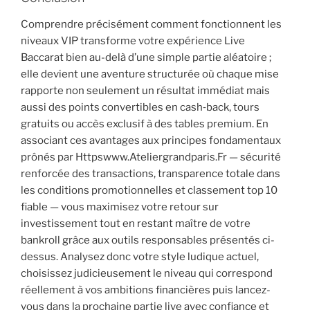
Comprendre précisément comment fonctionnent les
niveaux VIP transforme votre expérience Live
Baccarat bien au-delà d’une simple partie aléatoire ;
elle devient une aventure structurée où chaque mise
rapporte non seulement un résultat immédiat mais
aussi des points convertibles en cash‑back, tours
gratuits ou accès exclusif à des tables premium. En
associant ces avantages aux principes fondamentaux
prônés par Httpswww.Ateliergrandparis.Fr — sécurité
renforcée des transactions, transparence totale dans
les conditions promotionnelles et classement top 10
fiable — vous maximisez votre retour sur
investissement tout en restant maître de votre
bankroll grâce aux outils responsables présentés ci-
dessus. Analysez donc votre style ludique actuel,
choisissez judicieusement le niveau qui correspond
réellement à vos ambitions financières puis lancez-
vous dans la prochaine partie live avec confiance et