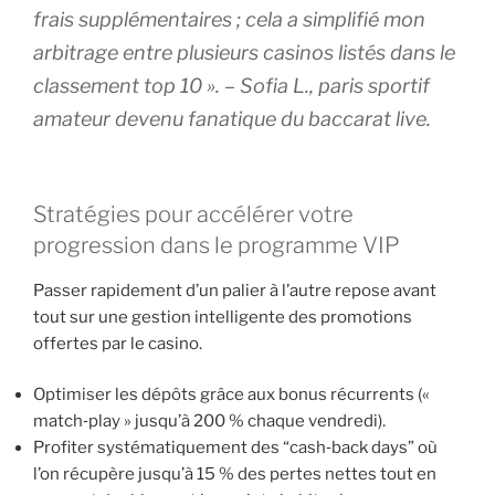
frais supplémentaires ; cela a simplifié mon
arbitrage entre plusieurs casinos listés dans le
classement top 10 ». – Sofia L., paris sportif
amateur devenu fanatique du baccarat live.
Stratégies pour accélérer votre
progression dans le programme VIP
Passer rapidement d’un palier à l’autre repose avant
tout sur une gestion intelligente des promotions
offertes par le casino.
Optimiser les dépôts grâce aux bonus récurrents («
match‑play » jusqu’à 200 % chaque vendredi).
Profiter systématiquement des “cash‑back days” où
l’on récupère jusqu’à 15 % des pertes nettes tout en