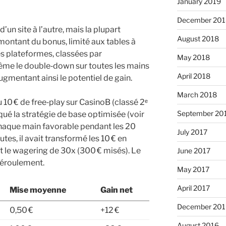
January 2019
December 201
’un site à l’autre, mais la plupart
August 2018
montant du bonus, limité aux tables à
nes plateformes, classées par
May 2018
ême le double‑down sur toutes les mains
April 2018
gmentant ainsi le potentiel de gain.
March 2018
 10 € de free‑play sur CasinoB (classé 2ᵉ
September 20
iqué la stratégie de base optimisée (voir
chaque main favorable pendant les 20
July 2017
es, il avait transformé les 10 € en
t le wagering de 30x (300 € misés). Le
June 2017
déroulement.
May 2017
April 2017
Mise moyenne
Gain net
December 201
0,50 €
+12 €
August 2016