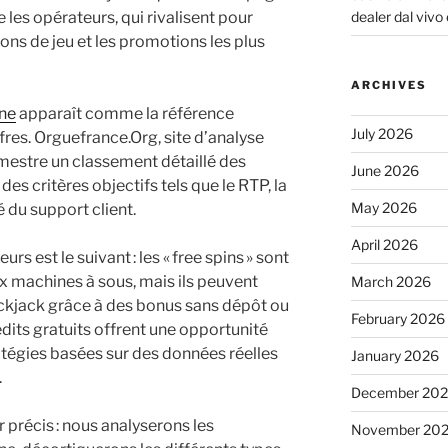
les opérateurs, qui rivalisent pour
dealer dal vivo e
ons de jeu et les promotions les plus
ARCHIVES
gne
apparaît comme la référence
July 2026
res. Orguefrance.Org, site d’analyse
mestre un classement détaillé des
June 2026
es critères objectifs tels que le RTP, la
May 2026
té du support client.
April 2026
urs est le suivant : les « free spins » sont
x machines à sous, mais ils peuvent
March 2026
lackjack grâce à des bonus sans dépôt ou
February 2026
rédits gratuits offrent une opportunité
tégies basées sur des données réelles
January 2026
.
December 20
r précis : nous analyserons les
November 20