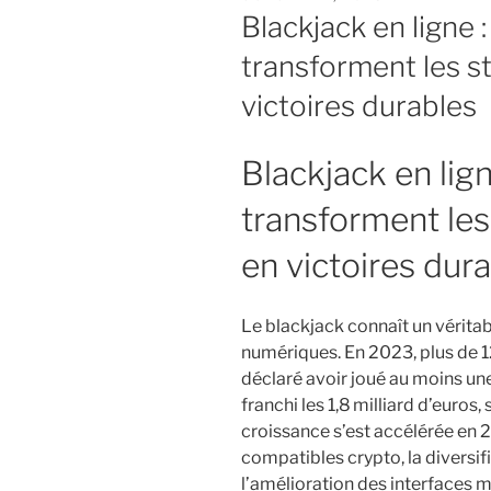
Blackjack en ligne 
transforment les st
victoires durables
Blackjack en lign
transforment les
en victoires dur
Le blackjack connaît un véritab
numériques. En 2023, plus de 12
déclaré avoir joué au moins une
franchi les 1,8 milliard d’euros,
croissance s’est accélérée en 2
compatibles crypto, la diversif
l’amélioration des interfaces