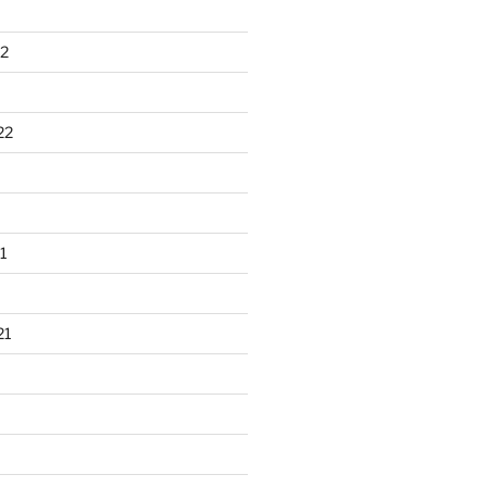
2
22
1
21