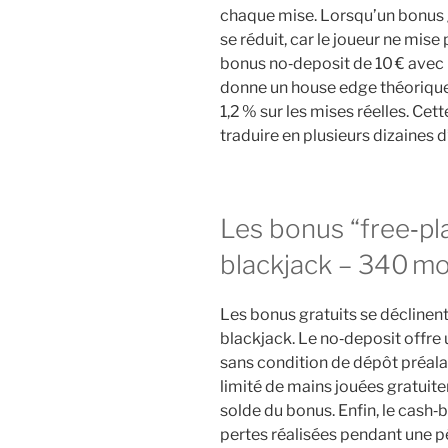
chaque mise. Lorsqu’un bonus gr
se réduit, car le joueur ne mis
bonus no‑deposit de 10 € avec
donne un house edge théorique 
1,2 % sur les mises réelles. Cett
traduire en plusieurs dizaines d
Les bonus “free‑pl
blackjack – 340 m
Les bonus gratuits se déclinent
blackjack. Le no‑deposit offre
sans condition de dépôt préala
limité de mains jouées gratuit
solde du bonus. Enfin, le cas
pertes réalisées pendant une p