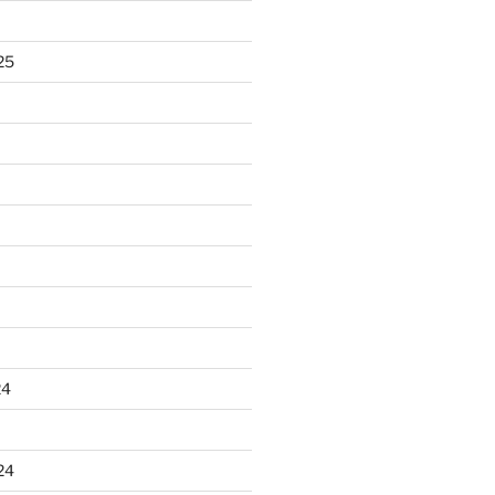
25
24
24