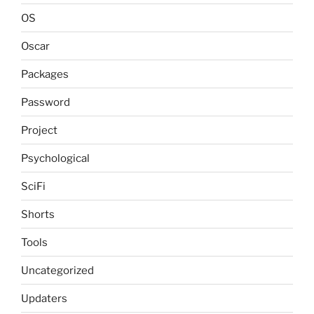
OS
Oscar
Packages
Password
Project
Psychological
SciFi
Shorts
Tools
Uncategorized
Updaters