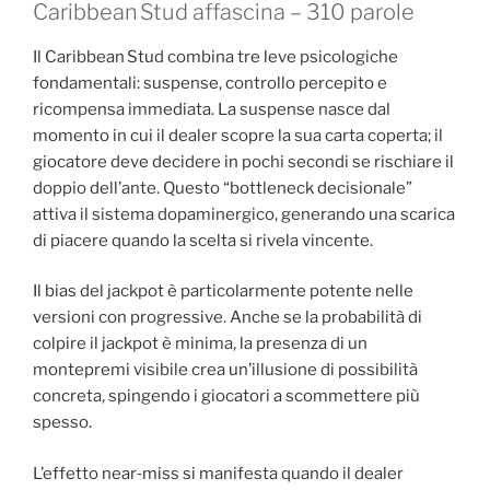
Caribbean Stud affascina – 310 parole
Il Caribbean Stud combina tre leve psicologiche
fondamentali: suspense, controllo percepito e
ricompensa immediata. La suspense nasce dal
momento in cui il dealer scopre la sua carta coperta; il
giocatore deve decidere in pochi secondi se rischiare il
doppio dell’ante. Questo “bottleneck decisionale”
attiva il sistema dopaminergico, generando una scarica
di piacere quando la scelta si rivela vincente.
Il bias del jackpot è particolarmente potente nelle
versioni con progressive. Anche se la probabilità di
colpire il jackpot è minima, la presenza di un
montepremi visibile crea un’illusione di possibilità
concreta, spingendo i giocatori a scommettere più
spesso.
L’effetto near‑miss si manifesta quando il dealer