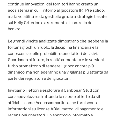
continue innovazioni dei fornitori hanno creato un
ecosistema in cui il ritorno al giocatore (RTP) è solido,
ma la volatilità resta gestibile grazie a strategie basate
sul Kelly Criterion e a strumenti di controllo del
bankroll.
Le grandi vincite analizzate dimostrano che, sebbene la
fortuna giochi un ruolo, la disciplina finanziaria e la
conoscenza delle probabilità sono fattori decisivi.
Guardando al futuro, la realtà aumentata e le versioni
turbo promettono di rendere il gioco ancora più
dinamico, ma richiederanno una vigilanza più attenta da
parte dei regolatori e dei giocatori.
Invitiamo i lettori a esplorare il Caribbean Stud con
consapevolezza, sfruttando le risorse offerte da siti
affidabili come Acquasanmartino, che forniscono
informazioni su licenze ADM, metodi di pagamento e
recensioni operatori. Un approccio informato e