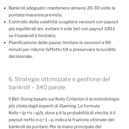
Bankroll adeguato: mantenere almeno 20‑30 volte la
puntata massima prevista.
Controllo della volatilità: scegliere versioni con payout
più equilibrati (es. evitare il side bet con payout 100:1
se il bankroll è limitato).
Pianificazione delle pause: limitare le sessioni a 90
minuti per ridurre l’effetto tilt e preservare la lucidità
decisionale.
6. Strategie ottimizzate e gestione del
bankroll – 340 parole
Il Bet‑Sizing basato sul Kelly Criterion è la metodologia
più citata dagli esperti di iGaming. La formula
Kelly = (p × b – q)/b, dove
p
è la probabilità di vincita,
b
il
payout netto e
q
= 1 – p, indica la frazione ottimale del
bankroll da puntare. Per la mano principale del