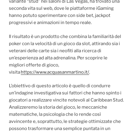
variante “stud” nei saloni di Las Vegas, ha trovato una
seconda vita sul web, dove le piattaforme iGaming
hanno potuto sperimentare con side bet, jackpot
progressivi e animazioni in tempo reale.
Il risultato è un prodotto che combina la familiarità del
poker con la velocità di un gioco da slot, attirando sia i
veterani delle carte sia i neofiti alla ricerca di
un’esperienza ad alta adrenalina. Per scoprire le
migliori offerte di gioco,
visita
https://www.acquasanmartino.it/
.
L’obiettivo di questo articolo è quello di condurre
un’indagine investigativa sui fattori che hanno spinto i
giocatori a realizzare vincite notevoli al Caribbean Stud.
Analizzeremo la storia del gioco, le meccaniche
matematiche, la psicologia che lo rende così
avvincente e, soprattutto, le strategie ottimizzate che
possono trasformare una semplice puntata in un