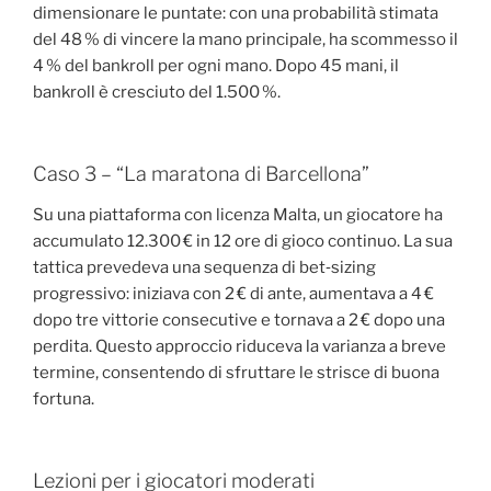
dimensionare le puntate: con una probabilità stimata
del 48 % di vincere la mano principale, ha scommesso il
4 % del bankroll per ogni mano. Dopo 45 mani, il
bankroll è cresciuto del 1.500 %.
Caso 3 – “La maratona di Barcellona”
Su una piattaforma con licenza Malta, un giocatore ha
accumulato 12.300 € in 12 ore di gioco continuo. La sua
tattica prevedeva una sequenza di bet‑sizing
progressivo: iniziava con 2 € di ante, aumentava a 4 €
dopo tre vittorie consecutive e tornava a 2 € dopo una
perdita. Questo approccio riduceva la varianza a breve
termine, consentendo di sfruttare le strisce di buona
fortuna.
Lezioni per i giocatori moderati