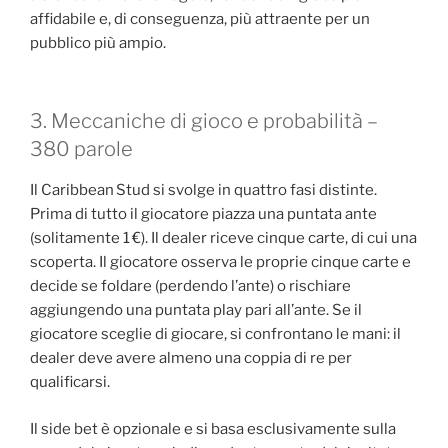
affidabile e, di conseguenza, più attraente per un
pubblico più ampio.
3. Meccaniche di gioco e probabilità –
380 parole
Il Caribbean Stud si svolge in quattro fasi distinte.
Prima di tutto il giocatore piazza una puntata ante
(solitamente 1 €). Il dealer riceve cinque carte, di cui una
scoperta. Il giocatore osserva le proprie cinque carte e
decide se foldare (perdendo l’ante) o rischiare
aggiungendo una puntata play pari all’ante. Se il
giocatore sceglie di giocare, si confrontano le mani: il
dealer deve avere almeno una coppia di re per
qualificarsi.
Il side bet è opzionale e si basa esclusivamente sulla