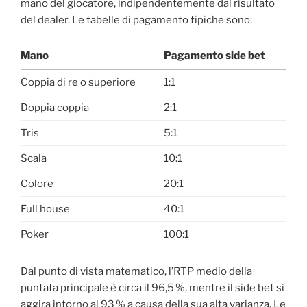
mano del giocatore, indipendentemente dal risultato
del dealer. Le tabelle di pagamento tipiche sono:
Mano
Pagamento side bet
Coppia di re o superiore
1:1
Doppia coppia
2:1
Tris
5:1
Scala
10:1
Colore
20:1
Full house
40:1
Poker
100:1
Dal punto di vista matematico, l’RTP medio della
puntata principale è circa il 96,5 %, mentre il side bet si
aggira intorno al 93 % a causa della sua alta varianza. Le