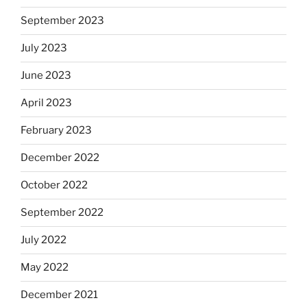
September 2023
July 2023
June 2023
April 2023
February 2023
December 2022
October 2022
September 2022
July 2022
May 2022
December 2021