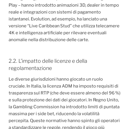
Play – hanno introdotto animazioni 3D, dealer in tempo
reale e integrazioni con sistemi di pagamento
istantanei. Evolution, ad esempio, ha lanciato una
versione “Live Caribbean Stud” che utilizza telecamere
4K e intelligenza artificiale per rilevare eventuali
anomalie nella distribuzione delle carte.
2.2. L’impatto delle licenze e della
regolamentazione
Le diverse giurisdizioni hanno giocato un ruolo
cruciale. In Italia, la licenza ADM ha imposto requisiti di
trasparenza sul RTP (che deve essere almeno del 96 %)
e sulla protezione dei dati dei giocatori. In Regno Unito,
la Gambling Commission ha introdotto limiti di puntata
massima per i side bet, riducendo la volatilità
percepita. Queste normative hanno spinto gli operatori
a standardizzare le regole, rendendo il gioco più