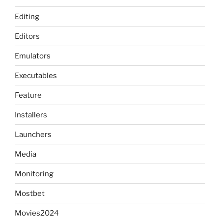
Editing
Editors
Emulators
Executables
Feature
Installers
Launchers
Media
Monitoring
Mostbet
Movies2024