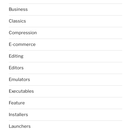
Business
Classics
Compression
E-commerce
Editing
Editors
Emulators
Executables
Feature
Installers
Launchers