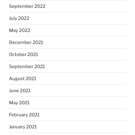
September 2022
July 2022
May 2022
December 2021
October 2021
September 2021
August 2021
June 2021
May 2021
February 2021
January 2021