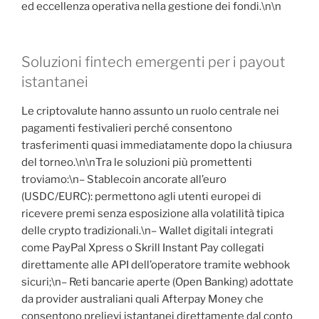
ed eccellenza operativa nella gestione dei fondi.\n\n
Soluzioni fintech emergenti per i payout
istantanei
Le criptovalute hanno assunto un ruolo centrale nei
pagamenti festivalieri perché consentono
trasferimenti quasi immediatamente dopo la chiusura
del torneo.\n\nTra le soluzioni più promettenti
troviamo:\n– Stablecoin ancorate all’euro
(USDC/EURC): permettono agli utenti europei di
ricevere premi senza esposizione alla volatilità tipica
delle crypto tradizionali.\n– Wallet digitali integrati
come PayPal Xpress o Skrill Instant Pay collegati
direttamente alle API dell’operatore tramite webhook
sicuri;\n– Reti bancarie aperte (Open Banking) adottate
da provider australiani quali Afterpay Money che
consentono prelievi istantanei direttamente dal conto