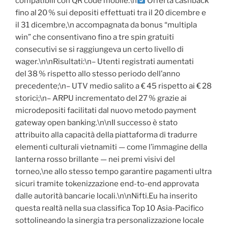
compatibili con QR code mobile.\n
Offerta cashback
fino al 20 % sui depositi effettuati tra il 20 dicembre e
il 31 dicembre,\n accompagnata da bonus “multipla
win” che consentivano fino a tre spin gratuiti
consecutivi se si raggiungeva un certo livello di
wager.\n\nRisultati:\n– Utenti registrati aumentati
del 38 % rispetto allo stesso periodo dell’anno
precedente;\n– UTV medio salito a € 45 rispetto ai € 28
storici;\n– ARPU incrementato del 27 % grazie ai
microdepositi facilitati dal nuovo metodo payment
gateway open banking.\n\nIl successo è stato
attribuito alla capacità della piattaforma di tradurre
elementi culturali vietnamiti — come l’immagine della
lanterna rosso brillante — nei premi visivi del
torneo,\ne allo stesso tempo garantire pagamenti ultra
sicuri tramite tokenizzazione end-to-end approvata
dalle autorità bancarie locali.\n\nNifti.Eu ha inserito
questa realtà nella sua classifica Top 10 Asia-Pacifico
sottolineando la sinergia tra personalizzazione locale