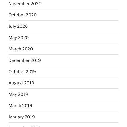
November 2020
October 2020
July 2020
May 2020
March 2020
December 2019
October 2019
August 2019
May 2019
March 2019
January 2019