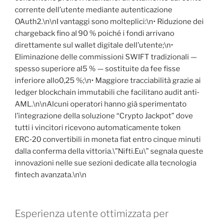
corrente dell’utente mediante autenticazione
OAuth2.\n\nI vantaggi sono molteplici:\n• Riduzione dei
chargeback fino al 90 % poiché i fondi arrivano
direttamente sul wallet digitale dell’utente;\n•
Eliminazione delle commissioni SWIFT tradizionali —
spesso superior​e al​5 % — sostituite da fee fisse
inferior​e allo​0,25 %;\n• Maggiore tracciabilità grazie ai
ledger blockchain immutabili che facilitano audit anti‐
AML.\n\nAlcuni operatori hanno già sperimentato
l’integrazione della soluzione “Crypto Jackpot” dove
tutti i vincitori ricevono automaticamente token
ERC‑20 convertibili in moneta fiat entro cinque minuti
dalla conferma della vittoria.\”Nifti.Eu\” segnala queste
innovazioni nelle sue sezioni dedicate alla tecnologia
fintech avanzata.\n\n
Esperienza utente ottimizzata per