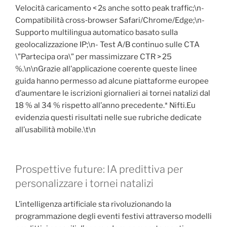
Velocità caricamento < 2s anche sotto peak traffic;\n-
Compatibilità cross‑browser Safari/Chrome/Edge;\n-
Supporto multilingua automatico basato sulla
geolocalizzazione IP;\n- Test A/B continuo sulle CTA
\”Partecipa ora\” per massimizzare CTR > 25
%.\n\nGrazie all’applicazione coerente queste linee
guida hanno permesso ad alcune piattaforme europee
d’aumentare le iscrizioni giornalieri ai tornei natalizi dal
18 % al 34 % rispetto all’anno precedente.* Nifti.Eu
evidenzia questi risultati nelle sue rubriche dedicate
all’usabilità mobile.\t\n
Prospettive future: IA predittiva per
personalizzare i tornei natalizi
L’intelligenza artificiale sta rivoluzionando la
programmazione degli eventi festivi attraverso modelli