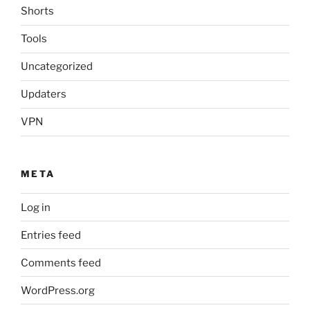
Shorts
Tools
Uncategorized
Updaters
VPN
META
Log in
Entries feed
Comments feed
WordPress.org