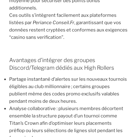
moyenne pour sécuriser des points bonus
additionnels.
Ces outils s’intègrent facilement aux plateformes
listées par
Periance Conseil.Fr
, garantissant que vos
données restent cryptées et conformes aux exigences
“casino sans verification”.
Avantages d’intégrer des groupes
Discord/Telegram dédiés aux High Rollers
Partage instantané d’alertes sur les nouveaux tournois
éligibles au club millionnaire ; certains groupes
publient même des codes promo exclusifs valables
pendant moins de deux heures.
Analyse collaborative : plusieurs membres décortent
ensemble la structure payout d’un tournoi comme
Titan’s Crown afin d’optimiser leurs placements
préflop ou leurs sélections de lignes slot pendant les