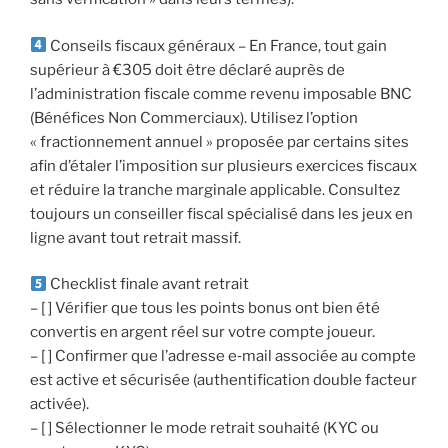
Conseils fiscaux généraux – En France, tout gain
supérieur à €305 doit être déclaré auprès de
l’administration fiscale comme revenu imposable BNC
(Bénéfices Non Commerciaux). Utilisez l’option
« fractionnement annuel » proposée par certains sites
afin d’étaler l’imposition sur plusieurs exercices fiscaux
et réduire la tranche marginale applicable. Consultez
toujours un conseiller fiscal spécialisé dans les jeux en
ligne avant tout retrait massif.
Checklist finale avant retrait
– [ ] Vérifier que tous les points bonus ont bien été
convertis en argent réel sur votre compte joueur.
– [ ] Confirmer que l’adresse e‑mail associée au compte
est active et sécurisée (authentification double facteur
activée).
– [ ] Sélectionner le mode retrait souhaité (KYC ou