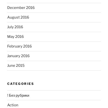
December 2016
August 2016
July 2016
May 2016
February 2016
January 2016
June 2015
CATEGORIES
! Без рубрики
Action