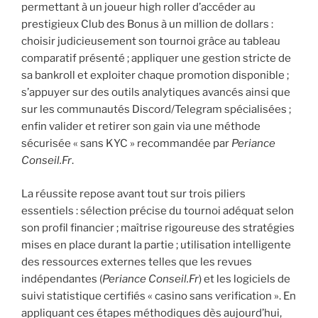
permettant à un joueur high roller d’accéder au
prestigieux Club des Bonus à un million de dollars :
choisir judicieusement son tournoi grâce au tableau
comparatif présenté ; appliquer une gestion stricte de
sa bankroll et exploiter chaque promotion disponible ;
s’appuyer sur des outils analytiques avancés ainsi que
sur les communautés Discord/Telegram spécialisées ;
enfin valider et retirer son gain via une méthode
sécurisée « sans KYC » recommandée par
Periance
Conseil.Fr
.
La réussite repose avant tout sur trois piliers
essentiels : sélection précise du tournoi adéquat selon
son profil financier ; maîtrise rigoureuse des stratégies
mises en place durant la partie ; utilisation intelligente
des ressources externes telles que les revues
indépendantes (
Periance Conseil.Fr
) et les logiciels de
suivi statistique certifiés « casino sans verification ». En
appliquant ces étapes méthodiques dès aujourd’hui,