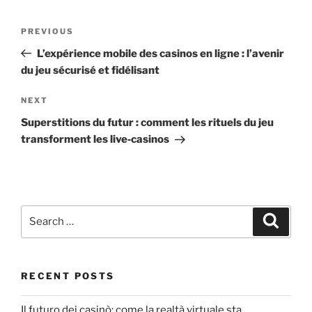
PREVIOUS
L’expérience mobile des casinos en ligne : l’avenir
du jeu sécurisé et fidélisant
NEXT
Superstitions du futur : comment les rituels du jeu
transforment les live‑casinos
RECENT POSTS
Il futuro dei casinò: come la realtà virtuale sta