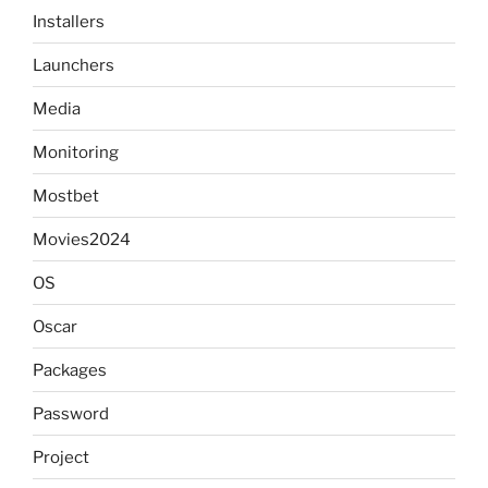
Installers
Launchers
Media
Monitoring
Mostbet
Movies2024
OS
Oscar
Packages
Password
Project