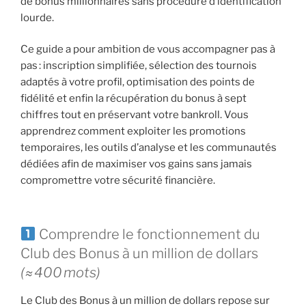
de bonus millionnaires sans procédure d’identification
lourde.
Ce guide a pour ambition de vous accompagner pas à
pas : inscription simplifiée, sélection des tournois
adaptés à votre profil, optimisation des points de
fidélité et enfin la récupération du bonus à sept
chiffres tout en préservant votre bankroll. Vous
apprendrez comment exploiter les promotions
temporaires, les outils d’analyse et les communautés
dédiées afin de maximiser vos gains sans jamais
compromettre votre sécurité financière.
Comprendre le fonctionnement du
Club des Bonus à un million de dollars
(≈ 400 mots)
Le Club des Bonus à un million de dollars repose sur