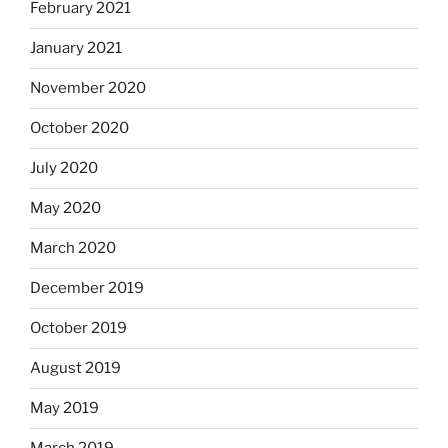
February 2021
January 2021
November 2020
October 2020
July 2020
May 2020
March 2020
December 2019
October 2019
August 2019
May 2019