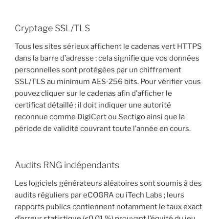
Cryptage SSL/TLS
Tous les sites sérieux affichent le cadenas vert HTTPS
dans la barre d’adresse ; cela signifie que vos données
personnelles sont protégées par un chiffrement
SSL/TLS au minimum AES‑256 bits. Pour vérifier vous
pouvez cliquer sur le cadenas afin d’afficher le
certificat détaillé : il doit indiquer une autorité
reconnue comme DigiCert ou Sectigo ainsi que la
période de validité couvrant toute l’année en cours.
Audits RNG indépendants
Les logiciels générateurs aléatoires sont soumis à des
audits réguliers par eCOGRA ou iTech Labs ; leurs
rapports publics contiennent notamment le taux exact
d’erreur statistique (<0,01 %) prouvant l’équité du jeu.