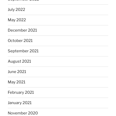
July 2022
May 2022
December 2021
October 2021
September 2021
August 2021
June 2021
May 2021
February 2021
January 2021
November 2020