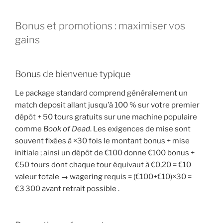
Bonus et promotions : maximiser vos
gains
Bonus de bienvenue typique
Le package standard comprend généralement un
match deposit allant jusqu’à 100 % sur votre premier
dépôt + 50 tours gratuits sur une machine populaire
comme
Book of Dead
. Les exigences de mise sont
souvent fixées à ×30 fois le montant bonus + mise
initiale ; ainsi un dépôt de €100 donne €100 bonus +
€50 tours dont chaque tour équivaut à €0,20 = €10
valeur totale → wagering requis = (€100+€10)×30 =
€3 300 avant retrait possible .