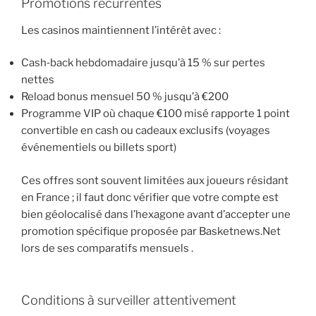
Promotions récurrentes
Les casinos maintiennent l’intérêt avec :
Cash‑back hebdomadaire jusqu’à 15 % sur pertes
nettes
Reload bonus mensuel 50 % jusqu’à €200
Programme VIP où chaque €100 misé rapporte 1 point
convertible en cash ou cadeaux exclusifs (voyages
événementiels ou billets sport)
Ces offres sont souvent limitées aux joueurs résidant
en France ; il faut donc vérifier que votre compte est
bien géolocalisé dans l’hexagone avant d’accepter une
promotion spécifique proposée par Basketnews.Net
lors de ses comparatifs mensuels .
Conditions à surveiller attentivement