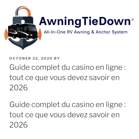
OCTOBER 22, 2025
BY
Guide complet du casino en ligne :
tout ce que vous devez savoir en
2026
Guide complet du casino en ligne :
tout ce que vous devez savoir en
2026