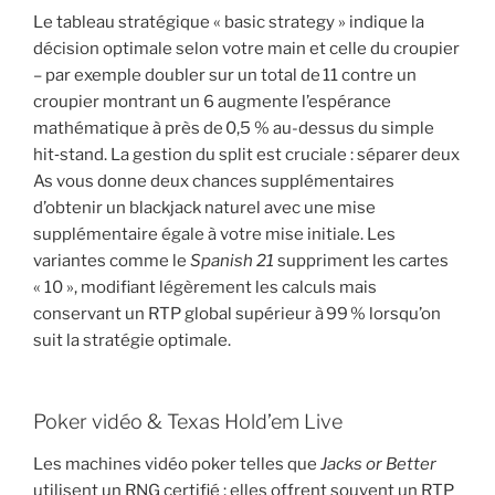
Le tableau stratégique « basic strategy » indique la
décision optimale selon votre main et celle du croupier
– par exemple doubler sur un total de 11 contre un
croupier montrant un 6 augmente l’espérance
mathématique à près de 0,5 % au-dessus du simple
hit‑stand. La gestion du split est cruciale : séparer deux
As vous donne deux chances supplémentaires
d’obtenir un blackjack naturel avec une mise
supplémentaire égale à votre mise initiale. Les
variantes comme le
Spanish 21
suppriment les cartes
« 10 », modifiant légèrement les calculs mais
conservant un RTP global supérieur à 99 % lorsqu’on
suit la stratégie optimale.
Poker vidéo & Texas Hold’em Live
Les machines vidéo poker telles que
Jacks or Better
utilisent un RNG certifié ; elles offrent souvent un RTP