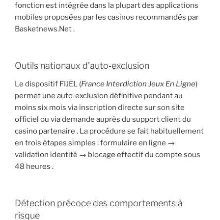
fonction est intégrée dans la plupart des applications
mobiles proposées par les casinos recommandés par
Basketnews.Net .
Outils nationaux d’auto‑exclusion
Le dispositif FIJEL (
France Interdiction Jeux En Ligne
)
permet une auto‑exclusion définitive pendant au
moins six mois via inscription directe sur son site
officiel ou via demande auprès du support client du
casino partenaire . La procédure se fait habituellement
en trois étapes simples : formulaire en ligne →
validation identité → blocage effectif du compte sous
48 heures .
Détection précoce des comportements à
risque