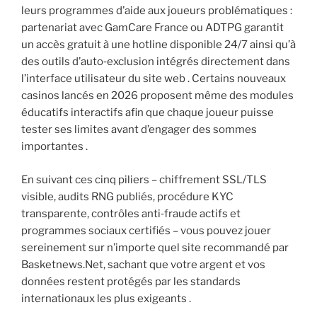
leurs programmes d’aide aux joueurs problématiques :
partenariat avec GamCare France ou ADTPG garantit
un accès gratuit à une hotline disponible 24/7 ainsi qu’à
des outils d’auto‑exclusion intégrés directement dans
l’interface utilisateur du site web . Certains nouveaux
casinos lancés en 2026 proposent même des modules
éducatifs interactifs afin que chaque joueur puisse
tester ses limites avant d’engager des sommes
importantes .
En suivant ces cinq piliers – chiffrement SSL/TLS
visible, audits RNG publiés, procédure KYC
transparente, contrôles anti‑fraude actifs et
programmes sociaux certifiés – vous pouvez jouer
sereinement sur n’importe quel site recommandé par
Basketnews.Net, sachant que votre argent et vos
données restent protégés par les standards
internationaux les plus exigeants .