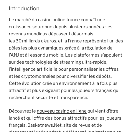
Introduction
Le marché du casino online france connaît une
croissance soutenue depuis plusieurs années ; les
revenus mondiaux dépassent désormais
les 30 milliards d’euros, et la France représente l’un des
pôles les plus dynamiques grâce à la régulation de
l’ANJ et à l’essor du mobile. Les plateformes s’appuient
sur des technologies de streaming ultra‑rapide,
l’intelligence artificielle pour personnaliser les offres
et les cryptomonnaies pour diversifier les dépôts.
Cette évolution crée un environnement à la fois plus
attractif et plus exigeant pour les joueurs français qui
recherchent sécurité et transparence.
Découvrez le
nouveau casino en ligne
qui vient d’être
lancé et qui offre des bonus attractifs pour les joueurs
français. Basketnews.Net, site de revue et de