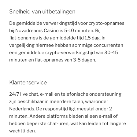
Snelheid van uitbetalingen
De gemiddelde verwerkingstijd voor crypto‑opnames
bij Novadreams Casino is 5‑10 minuten. Bij
fiat‑opnames is de gemiddelde tijd 1,5 dag. In
vergelijking hiermee hebben sommige concurrenten
een gemiddelde crypto‑verwerkingstijd van 30‑45
minuten en fiat‑opnames van 3‑5 dagen.
Klantenservice
24/7 live chat, e‑mail en telefonische ondersteuning
zijn beschikbaar in meerdere talen, waaronder
Nederlands. De responstijd ligt meestal onder 2
minuten. Andere platforms bieden alleen e‑mail of
hebben beperkte chat‑uren, wat kan leiden tot langere
wachttijden.