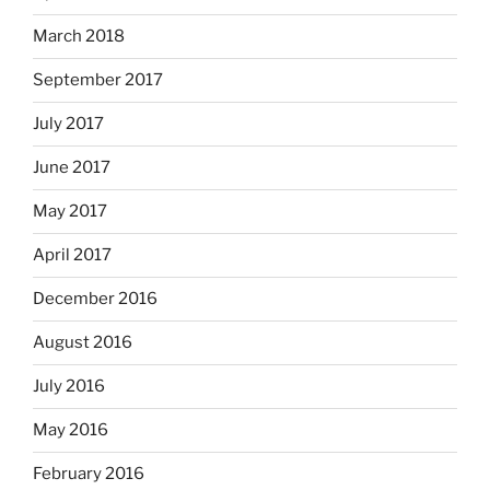
March 2018
September 2017
July 2017
June 2017
May 2017
April 2017
December 2016
August 2016
July 2016
May 2016
February 2016