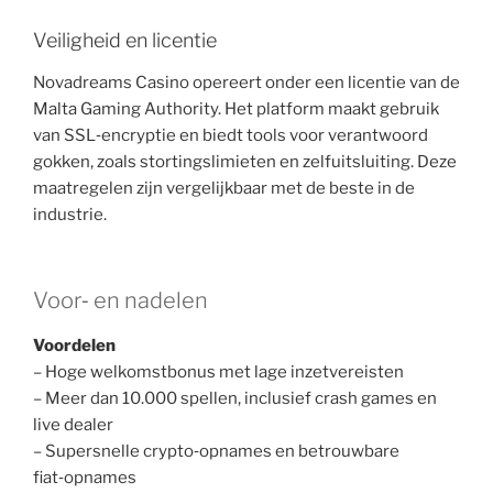
Veiligheid en licentie
Novadreams Casino opereert onder een licentie van de
Malta Gaming Authority. Het platform maakt gebruik
van SSL‑encryptie en biedt tools voor verantwoord
gokken, zoals stortingslimieten en zelfuitsluiting. Deze
maatregelen zijn vergelijkbaar met de beste in de
industrie.
Voor‑ en nadelen
Voordelen
– Hoge welkomstbonus met lage inzetvereisten
– Meer dan 10.000 spellen, inclusief crash games en
live dealer
– Supersnelle crypto‑opnames en betrouwbare
fiat‑opnames