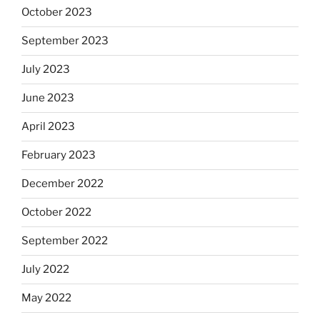
October 2023
September 2023
July 2023
June 2023
April 2023
February 2023
December 2022
October 2022
September 2022
July 2022
May 2022