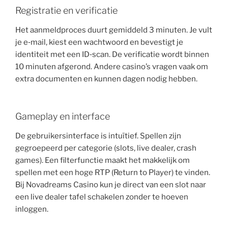
Registratie en verificatie
Het aanmeldproces duurt gemiddeld 3 minuten. Je vult
je e‑mail, kiest een wachtwoord en bevestigt je
identiteit met een ID‑scan. De verificatie wordt binnen
10 minuten afgerond. Andere casino’s vragen vaak om
extra documenten en kunnen dagen nodig hebben.
Gameplay en interface
De gebruikersinterface is intuïtief. Spellen zijn
gegroepeerd per categorie (slots, live dealer, crash
games). Een filterfunctie maakt het makkelijk om
spellen met een hoge RTP (Return to Player) te vinden.
Bij Novadreams Casino kun je direct van een slot naar
een live dealer tafel schakelen zonder te hoeven
inloggen.