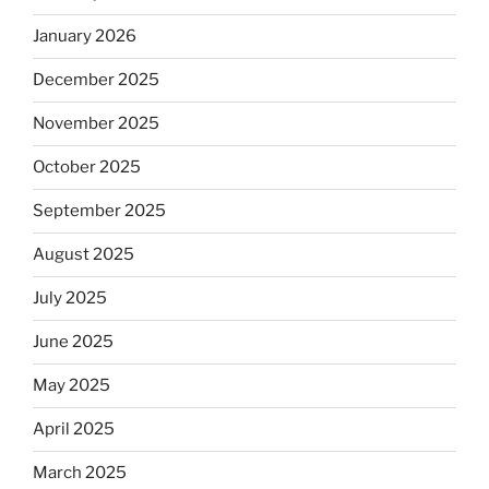
January 2026
December 2025
November 2025
October 2025
September 2025
August 2025
July 2025
June 2025
May 2025
April 2025
March 2025