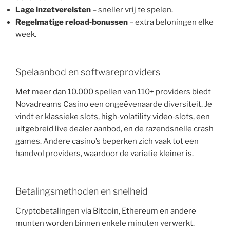
Lage inzetvereisten
– sneller vrij te spelen.
Regelmatige reload‑bonussen
– extra beloningen elke
week.
Spelaanbod en softwareproviders
Met meer dan 10.000 spellen van 110+ providers biedt
Novadreams Casino een ongeëvenaarde diversiteit. Je
vindt er klassieke slots, high‑volatility video‑slots, een
uitgebreid live dealer aanbod, en de razendsnelle crash
games. Andere casino’s beperken zich vaak tot een
handvol providers, waardoor de variatie kleiner is.
Betalingsmethoden en snelheid
Cryptobetalingen via Bitcoin, Ethereum en andere
munten worden binnen enkele minuten verwerkt.