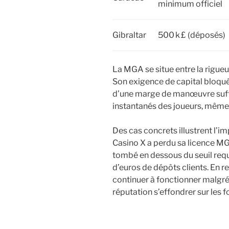
minimum officiel
Gibraltar
500 k £ (déposés)
La MGA se situe entre la rigue
Son exigence de capital bloqué
d’une marge de manœuvre suffis
instantanés des joueurs, même e
Des cas concrets illustrent l’i
Casino X a perdu sa licence MG
tombé en dessous du seuil requi
d’euros de dépôts clients. En re
continuer à fonctionner malgré 
réputation s’effondrer sur les 