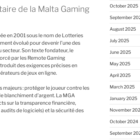
October 2025
aire de la Malta Gaming
September 20
August 2025
ée en 2001 sous le nom de Lotteries
July 2025
ment évolué pour devenir l’une des
 secteur. Son texte fondateur, le
June 2025
forcé par les Remote Gaming
May 2025
ntroduit des exigences précises en
érateurs de jeux en ligne.
April 2025
March 2025
s majeurs : protéger le joueur contre les
 le blanchiment d’argent. La MGA
January 2025
cts sur la transparence financière,
November 20
 audits de logiciels) et la sécurité des
October 2024
September 20