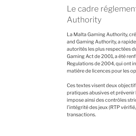
Le cadre réglement
Authority
La Malta Gaming Authority, cré
and Gaming Authority, a rapide
autorités les plus respectées du
Gaming Act de 2001, a été ren
Regulations de 2004, qui ont i
matière de licences pour les op
Ces textes visent deux objectif
pratiques abusives et prévenir
impose ainsi des contrôles stri
l’intégrité des jeux (RTP vérifié,
transactions.