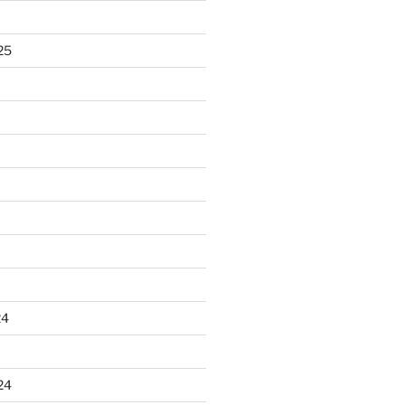
25
24
24