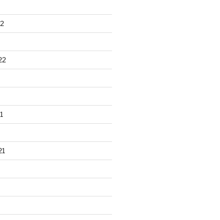
2
22
1
21