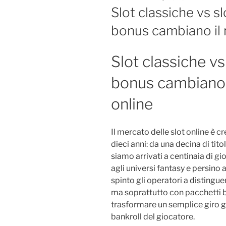
Slot classiche vs s
bonus cambiano il 
Slot classiche v
bonus cambiano 
online
Il mercato delle slot online è 
dieci anni: da una decina di tit
siamo arrivati a centinaia di g
agli universi fantasy e persino 
spinto gli operatori a distingue
ma soprattutto con pacchetti b
trasformare un semplice giro gr
bankroll del giocatore.