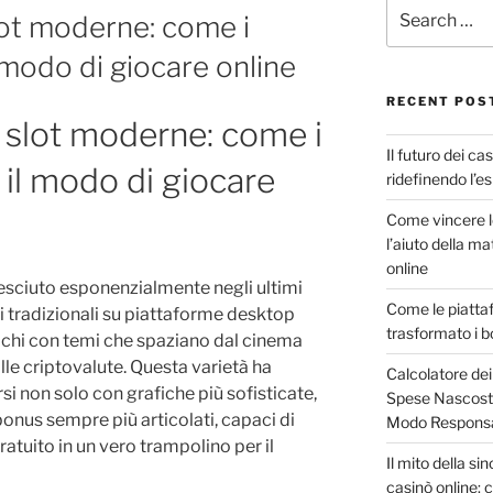
lot moderne: come i
modo di giocare online
RECENT POS
s slot moderne: come i
Il futuro dei ca
il modo di giocare
ridefinendo l’e
Come vincere 
l’aiuto della m
online
cresciuto esponenzialmente negli ultimi
Come le piatta
oli tradizionali su piattaforme desktop
trasformato i b
iochi con temi che spaziano dal cinema
alle criptovalute. Questa varietà ha
Calcolatore dei
rsi non solo con grafiche più sofisticate,
Spese Nascoste
onus sempre più articolati, capaci di
Modo Responsa
atuito in un vero trampolino per il
Il mito della s
casinò online: c