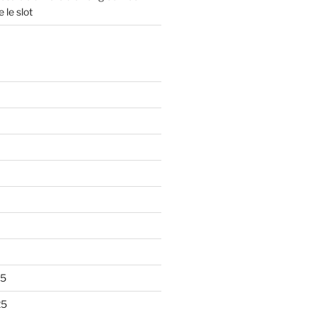
 le slot
25
25