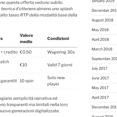
January 2019
tano questa offerta vedono subito
à teorica d’ottenere almeno uno splash
December 201
l’alto tasso RTP della modalità base della
August 2018
May 2018
Valore
us
Condizioni
April 2018
medio
March 2018
 + credito
€0,50
Wagering 30x
September 20
match
€10
Valid 7 giorni
July 2017
Solo new
June 2017
 garantiti
10 spin
player
May 2017
April 2017
ilegiano semplicità narrativa ed
o trasparenti ma limitati nella loro
December 201
nuove generazioni digitalizzate.
August 2016