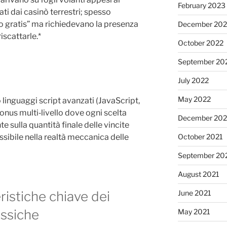
February 2023
i dai casinò terrestri; spesso
gratis” ma richiedevano la presenza
December 202
riscattarle.*
October 2022
September 20
July 2022
May 2022
 linguaggi script avanzati (JavaScript,
onus multi‑livello dove ogni scelta
December 202
e sulla quantità finale delle vincite
ibile nella realtà meccanica delle
October 2021
September 20
August 2021
ristiche chiave dei
June 2021
assiche
May 2021