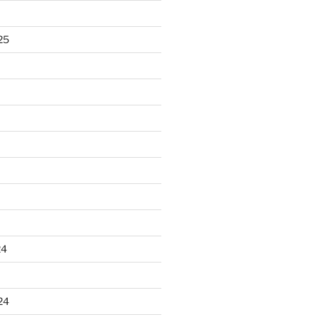
25
24
24