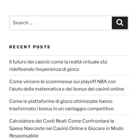
RECENT POSTS
Il futuro dei casinò: come la realtà virtuale sta
ridefinendo l’esperienza di gioco
Come vincere le scommesse sui playoff NBA con
l’aiuto della matematica e dei bonus dei casinò online
Come le piattaforme di gioco ottimizzate hanno
trasformato i bonus in un vantaggio competitivo
Calcolatore dei Costi Reali: Come Confrontare le
Spese Nascoste nei Casinò Online e Giocare in Modo
Responsabile