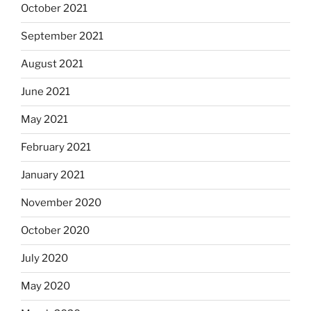
October 2021
September 2021
August 2021
June 2021
May 2021
February 2021
January 2021
November 2020
October 2020
July 2020
May 2020