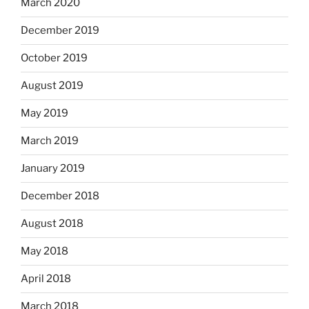
March 2020
December 2019
October 2019
August 2019
May 2019
March 2019
January 2019
December 2018
August 2018
May 2018
April 2018
March 2018