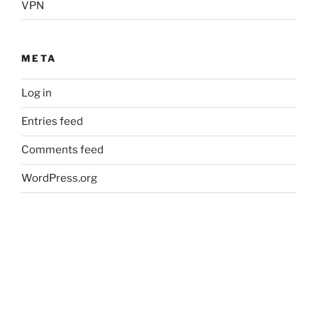
VPN
META
Log in
Entries feed
Comments feed
WordPress.org