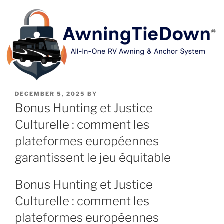
DECEMBER 5, 2025
BY
Bonus Hunting et Justice
Culturelle : comment les
plateformes européennes
garantissent le jeu équitable
Bonus Hunting et Justice
Culturelle : comment les
plateformes européennes