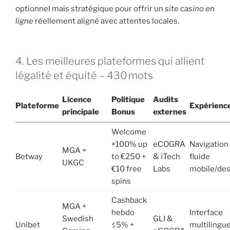
optionnel mais stratégique pour offrir un
site casino en
ligne
réellement aligné avec attentes locales.
4. Les meilleures plateformes qui allient
légalité et équité – 430 mots
Licence
Politique
Audits
Plateforme
Expérienc
principale
Bonus
externes
Welcome
×100% up
eCOGRA
Navigation
MGA +
Betway
to €250 +
& iTech
fluide
UKGC
€10 free
Labs
mobile/de
spins
Cashback
MGA +
hebdo
Interface
Swedish
GLI &
Unibet
≤5% +
multilingu