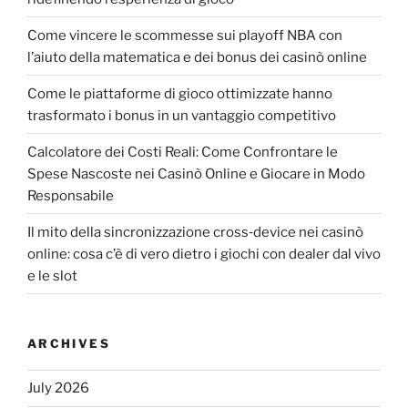
Come vincere le scommesse sui playoff NBA con
l’aiuto della matematica e dei bonus dei casinò online
Come le piattaforme di gioco ottimizzate hanno
trasformato i bonus in un vantaggio competitivo
Calcolatore dei Costi Reali: Come Confrontare le
Spese Nascoste nei Casinò Online e Giocare in Modo
Responsabile
Il mito della sincronizzazione cross‑device nei casinò
online: cosa c’è di vero dietro i giochi con dealer dal vivo
e le slot
ARCHIVES
July 2026