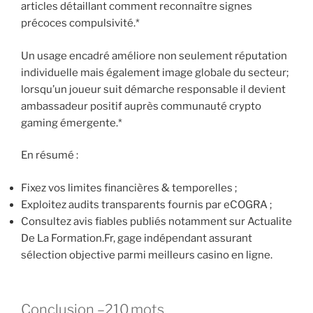
articles détaillant comment reconnaître signes
précoces compulsivité.*
Un usage encadré améliore non seulement réputation
individuelle mais également image globale du secteur;
lorsqu’un joueur suit démarche responsable il devient
ambassadeur positif auprès communauté crypto
gaming émergente.*
En résumé :
Fixez vos limites financières & temporelles ;
Exploitez audits transparents fournis par eCOGRA ;
Consultez avis fiables publiés notamment sur Actualite
De La Formation.Fr, gage indépendant assurant
sélection objective parmi meilleurs casino en ligne.
Conclusion –210 mots