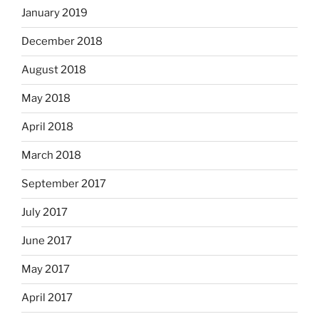
January 2019
December 2018
August 2018
May 2018
April 2018
March 2018
September 2017
July 2017
June 2017
May 2017
April 2017