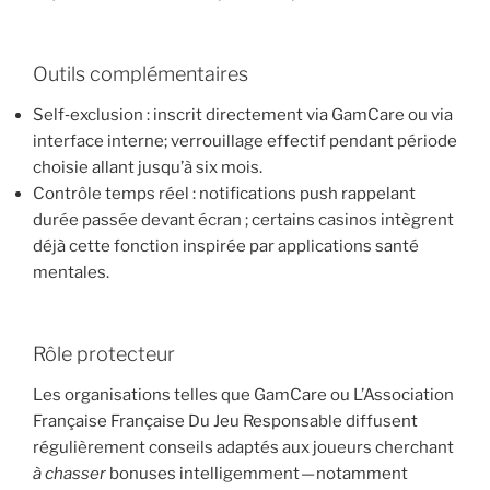
Outils complémentaires
Self‑exclusion : inscrit directement via GamCare ou via
interface interne; verrouillage effectif pendant période
choisie allant jusqu’à six mois.
Contrôle temps réel : notifications push rappelant
durée passée devant écran ; certains casinos intègrent
déjà cette fonction inspirée par applications santé
mentales.
Rôle protecteur
Les organisations telles que GamCare ou L’Association
Française Française Du Jeu Responsable diffusent
régulièrement conseils adaptés aux joueurs cherchant
à chasser
bonuses intelligemment — notamment