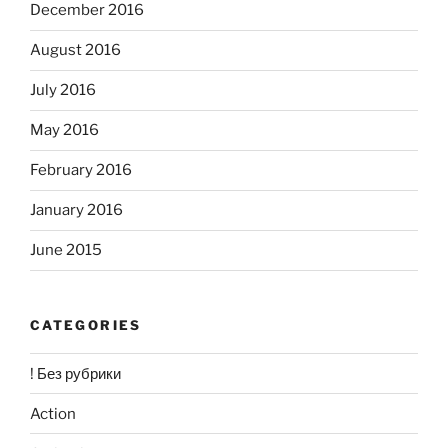
December 2016
August 2016
July 2016
May 2016
February 2016
January 2016
June 2015
CATEGORIES
! Без рубрики
Action