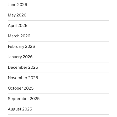
June 2026
May 2026
April 2026
March 2026
February 2026
January 2026
December 2025
November 2025
October 2025
September 2025
August 2025