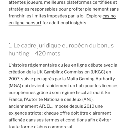
attentes joueurs, meilleures plateformes certifiées et
stratégies responsables pour profiter pleinement sans
franchir les limites imposées par la loi. Explore
casino
en ligne neosurf
for additional insights.
1. Le cadre juridique européen du bonus
hunting – 420 mots
L’histoire réglementaire du jeu en ligne débute avec la
création de la UK Gambling Commission (UKGC) en
2007, suivie peu après par la Malta Gaming Authority
(MGA) qui devient rapidement un hub pour les licences
européennes grâce à son régime fiscal attractif. En
France, l’Autorité Nationale des Jeux (ANJ),
anciennement ARJEL, impose depuis 2010 une
exigence stricte : chaque offre doit être clairement
affichée dans ses termes et conditions afin d’éviter
toute forme d’abus commercial.