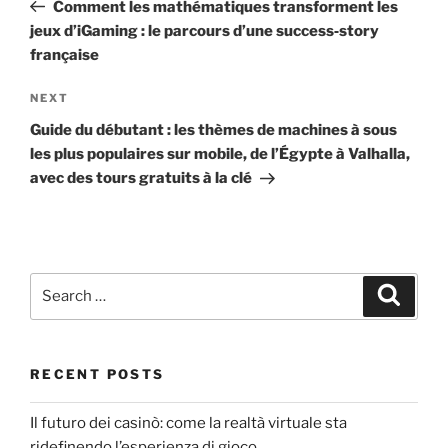
Comment les mathématiques transforment les
jeux d’iGaming : le parcours d’une success‑story
française
NEXT
Guide du débutant : les thèmes de machines à sous
les plus populaires sur mobile, de l’Égypte à Valhalla,
avec des tours gratuits à la clé
RECENT POSTS
Il futuro dei casinò: come la realtà virtuale sta
ridefinendo l’esperienza di gioco