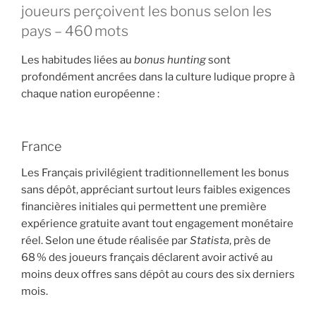
joueurs perçoivent les bon­us selon les
pays – 460 mots
Les habitudes liées au
bonus hunting
sont
profondément ancrées dans la culture ludique propre à
chaque nation européenne :
France
Les Français privilégient traditionnellement les bonus
sans dépôt, appréciant surtout leurs faibles exigences
financières initiales qui permettent une première
expérience gratuite avant tout engagement monétaire
réel. Selon une étude réalisée par
Statista
, près de
68 % des joueurs français déclarent avoir activé au
moins deux offres sans dépôt au cours des six derniers
mois.