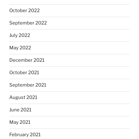
October 2022
September 2022
July 2022
May 2022
December 2021
October 2021
September 2021
August 2021
June 2021
May 2021
February 2021