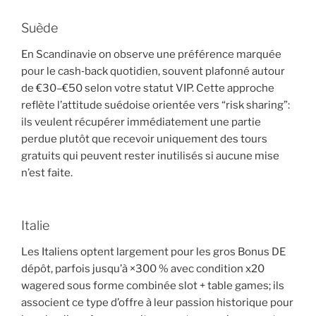
Suède
En Scandinavie on observe une préférence marquée
pour le cash‑back quotidien, souvent plafonné autour
de €30–€50 selon votre statut VIP. Cette approche
reflète l’attitude suédoise orientée vers “risk sharing”:
ils veulent récupérer immédiatement une partie
perdue plutôt que recevoir uniquement des tours
gratuits qui peuvent rester inutilisés si aucune mise
n’est faite.
Italie
Les Italiens optent largement pour les gros Bonus DE
dépôt, parfois jusqu’à ×300 % avec condition x20
wagered sous forme combinée slot + table games; ils
associent ce type d’offre à leur passion historique pour