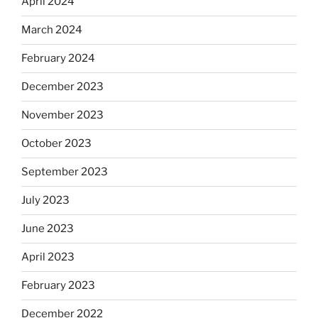
April 2024
March 2024
February 2024
December 2023
November 2023
October 2023
September 2023
July 2023
June 2023
April 2023
February 2023
December 2022