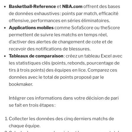
Basketball‑Reference
et
NBA.com
offrent des bases
de données exhaustives : points par match, efficacité
offensive, performances en séries éliminatoires.
Applications mobiles
comme SofaScore ou theScore
permettent de suivre les matchs en temps réel,
d’activer des alertes de changement de cote et de
recevoir des notifications de blessures.
Tableaux de comparaison
: créez un tableau Excel avec
les statistiques clés (points, rebonds, pourcentage de
tirs à trois points) des équipes en lice. Comparez ces
données avec le total de points proposé par le
bookmaker.
Intégrer ces informations dans votre décision de pari
se fait en trois étapes :
Collecter les données des cinq derniers matchs de
chaque équipe.