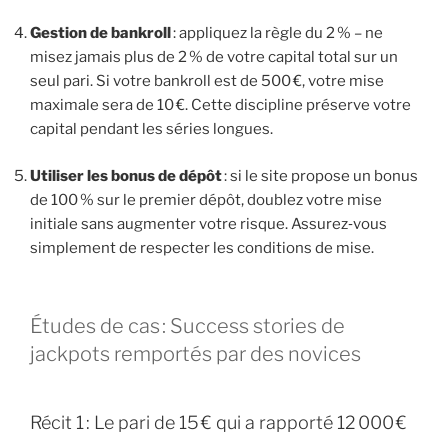
Gestion de bankroll
: appliquez la règle du 2 % – ne
misez jamais plus de 2 % de votre capital total sur un
seul pari. Si votre bankroll est de 500 €, votre mise
maximale sera de 10 €. Cette discipline préserve votre
capital pendant les séries longues.
Utiliser les bonus de dépôt
: si le site propose un bonus
de 100 % sur le premier dépôt, doublez votre mise
initiale sans augmenter votre risque. Assurez‑vous
simplement de respecter les conditions de mise.
Études de cas : Success stories de
jackpots remportés par des novices
Récit 1 : Le pari de 15 € qui a rapporté 12 000 €