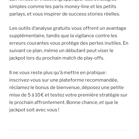
simples comme les paris money‑line et les petits
parlays, et vous inspirer de success stories réelles.
Les outils d’analyse gratuits vous offrent un avantage
supplémentaire, tandis que la vigilance contre les
erreurs courantes vous protège des pertes inutiles. En
suivant ce plan, même un débutant peut viser le
jackpot lors du prochain match de play‑offs.
Il ne vous reste plus qu’à mettre en pratique :
inscrivez‑vous sur une plateforme recommandée,
réclamez le bonus de bienvenue, déposez une petite
mise de 5 à 10 € et testez votre première stratégie sur
le prochain affrontement. Bonne chance, et que le
jackpot soit avec vous !