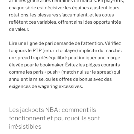
affinées grâce à des centaines de matchs. En play‑offs,
chaque série est décisive : les équipes ajustent leurs
rotations, les blessures s’accumulent, et les cotes
reflètent ces variables, offrant ainsi des opportunités
de valeur.
Lire une ligne de pari demande de l’attention. Vérifiez
toujours le RTP (return to player) implicite du marché :
un spread trop déséquilibré peut indiquer une marge
élevée pour le bookmaker. Évitez les pièges courants
comme les paris « push » (match nul sur le spread) qui
annulent la mise, ou les offres de bonus avec des
exigences de wagering excessives.
Les jackpots NBA : comment ils
fonctionnent et pourquoi ils sont
irrésistibles