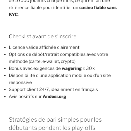
de 10 000 joueurs chaque mois, ce qui en fait une
référence fiable pour identifier un
casino fiable sans
KYC
.
Checklist avant de s’inscrire
Licence valide affichée clairement
Options de dépôt/retrait compatibles avec votre
méthode (carte, e‑wallet, crypto)
Bonus avec exigences de
wagering
≤ 30 x
Disponibilité d’une application mobile ou d’un site
responsive
Support client 24/7, idéalement en français
Avis positifs sur
Andesi.org
Stratégies de pari simples pour les
débutants pendant les play‑offs