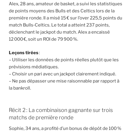
Alex, 28 ans, amateur de basket, a suivi les statistiques
de points moyens des Bulls et des Celtics lors de la
première ronde. Il a misé 15 € sur l’over 225,5 points du
match Bulls‑Celtics. Le total a atteint 237 points,
déclenchant le jackpot du match. Alex a encaissé
12 000 €, soit un ROI de 79 900 %.
Leçons tirées
:
– Utiliser les données de points réelles plutôt que les
prévisions médiatiques.
– Choisir un pari avec un jackpot clairement indiqué.
– Ne pas dépasser une mise raisonnable par rapport à
la bankroll.
Récit 2 : La combinaison gagnante sur trois
matchs de première ronde
Sophie, 34 ans, a profité d’un bonus de dépôt de 100 %