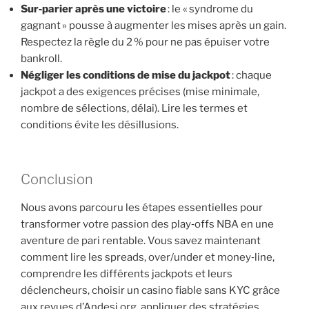
Sur‑parier après une victoire
: le « syndrome du
gagnant » pousse à augmenter les mises après un gain.
Respectez la règle du 2 % pour ne pas épuiser votre
bankroll.
Négliger les conditions de mise du jackpot
: chaque
jackpot a des exigences précises (mise minimale,
nombre de sélections, délai). Lire les termes et
conditions évite les désillusions.
Conclusion
Nous avons parcouru les étapes essentielles pour
transformer votre passion des play‑offs NBA en une
aventure de pari rentable. Vous savez maintenant
comment lire les spreads, over/under et money‑line,
comprendre les différents jackpots et leurs
déclencheurs, choisir un casino fiable sans KYC grâce
aux revues d’Andesi.org, appliquer des stratégies