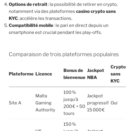
Options de retrait
: la possibilité de retirer en crypto,
notamment via des plateformes
casino crypto sans
KYC
, accélère les transactions.
Compatibilité mobile
: le pari en direct depuis un
smartphone est crucial pendant les play‑offs.
Comparaison de trois plateformes populaires
Crypto
Bonus de
Jackpot
Plateforme
Licence
sans
bienvenue
NBA
KYC
100 %
Malta
Jackpot
jusqu’à
Site A
Gaming
progressif
Oui
200 € + 50
Authority
15 000 €
tours
150 %