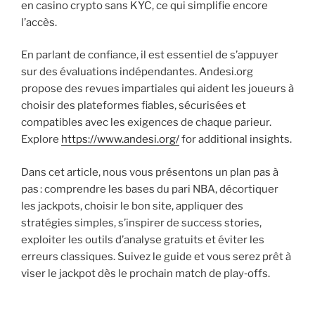
en casino crypto sans KYC, ce qui simplifie encore
l’accès.
En parlant de confiance, il est essentiel de s’appuyer
sur des évaluations indépendantes. Andesi.org
propose des revues impartiales qui aident les joueurs à
choisir des plateformes fiables, sécurisées et
compatibles avec les exigences de chaque parieur.
Explore
https://www.andesi.org/
for additional insights.
Dans cet article, nous vous présentons un plan pas à
pas : comprendre les bases du pari NBA, décortiquer
les jackpots, choisir le bon site, appliquer des
stratégies simples, s’inspirer de success stories,
exploiter les outils d’analyse gratuits et éviter les
erreurs classiques. Suivez le guide et vous serez prêt à
viser le jackpot dès le prochain match de play‑offs.