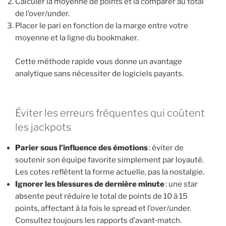
Calculer la moyenne de points et la comparer au total
de l’over/under.
Placer le pari en fonction de la marge entre votre
moyenne et la ligne du bookmaker.
Cette méthode rapide vous donne un avantage
analytique sans nécessiter de logiciels payants.
Éviter les erreurs fréquentes qui coûtent
les jackpots
Parier sous l’influence des émotions
: éviter de
soutenir son équipe favorite simplement par loyauté.
Les cotes reflètent la forme actuelle, pas la nostalgie.
Ignorer les blessures de dernière minute
: une star
absente peut réduire le total de points de 10 à 15
points, affectant à la fois le spread et l’over/under.
Consultez toujours les rapports d’avant‑match.