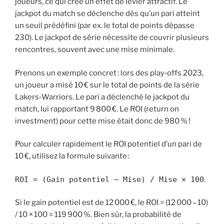
joueurs, ce qui crée un effet de levier attractif. Le
jackpot du match se déclenche dès qu’un pari atteint
un seuil prédéfini (par ex. le total de points dépasse
230). Le jackpot de série nécessite de couvrir plusieurs
rencontres, souvent avec une mise minimale.
Prenons un exemple concret : lors des play‑offs 2023,
un joueur a misé 10 € sur le total de points de la série
Lakers‑Warriors. Le pari a déclenché le jackpot du
match, lui rapportant 9 800 €. Le ROI (return on
investment) pour cette mise était donc de 980 % !
Pour calculer rapidement le ROI potentiel d’un pari de
10 €, utilisez la formule suivante :
ROI = (Gain potentiel – Mise) / Mise × 100
.
Si le gain potentiel est de 12 000 €, le ROI = (12 000 – 10)
/ 10 × 100 = 119 900 %. Bien sûr, la probabilité de