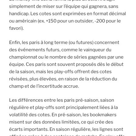
simplement de miser sur l’équipe qui gagnera, sans
handicap. Les cotes sont exprimées en format décimal
ou américain (ex. +150 pour un outsider, -200 pour le
favori).
Enfin, les paris à long terme (ou futures) concernent
des événements futurs, comme le vainqueur du
championnat ou le nombre de séries gagnées par une
équipe. Ces paris sont souvent proposés dès le début
de la saison, mais les play‑offs offrent des cotes
révisées, plus élevées, en raison de la réduction du
champ et de l’incertitude accrue.
Les différences entre les paris pré‑saison, saison
régulière et play‑offs sont principalement liées à la
volatilité des cotes. En pré‑saison, les bookmakers
misent sur des données limitées, ce qui crée des
écarts importants. En saison régulière, les lignes sont