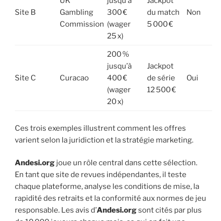
UK
jusqu’à
Jackpot
Site B
Gambling
300 €
du match
Non
Commission
(wager
5 000 €
25 x)
200 %
jusqu’à
Jackpot
Site C
Curacao
400 €
de série
Oui
(wager
12 500 €
20 x)
Ces trois exemples illustrent comment les offres
varient selon la juridiction et la stratégie marketing.
Andesi.org
joue un rôle central dans cette sélection.
En tant que site de revues indépendantes, il teste
chaque plateforme, analyse les conditions de mise, la
rapidité des retraits et la conformité aux normes de jeu
responsable. Les avis d’
Andesi.org
sont cités par plus