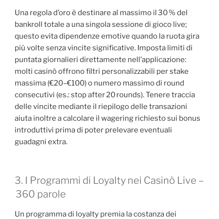
Una regola d’oro è destinare al massimo il 30 % del
bankroll totale a una singola sessione di gioco live;
questo evita dipendenze emotive quando la ruota gira
più volte senza vincite significative. Imposta limiti di
puntata giornalieri direttamente nell’applicazione:
molti casinò offrono filtri personalizzabili per stake
massima (€20–€100) o numero massimo di round
consecutivi (es.: stop after 20 rounds). Tenere traccia
delle vincite mediante il riepilogo delle transazioni
aiuta inoltre a calcolare il wagering richiesto sui bonus
introduttivi prima di poter prelevare eventuali
guadagni extra.
3. I Programmi di Loyalty nei Casinò Live –
360 parole
Un programma di loyalty premia la costanza dei