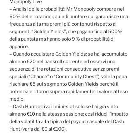
Monopoly Live
– Analisi delle probabilità: Mr Monopoly compare nel
60 % delle rotazioni; quindi puntare qui garantisce una
frequenza alta ma premi più contenuti rispetto ai
segmenti “Golden Yields”, che pagano fino al 500 %
della puntata ma hanno solo 9 % di probabilità di
apparire.
– Quando acquistare Golden Yields: se hai accumulato
almeno €20 nel bankroll corrente ed osservi una
sequenza di tre rotazioni consecutive senza premi
speciali (“Chance” o “Community Chest”), vale la pena
rischiare €5 sul segmento Golden Yields perché il
potenziale ritorno supera rapidamente il valore atteso
medio.
– Cash Hunt: attiva il mini‑slot solo se hai già vinto
almeno €10 nella stessa sessione; così riduci l’impatto
della volatilità alta tipica del payout casuale del Cash
Hunt (varia dal €0 al €100).