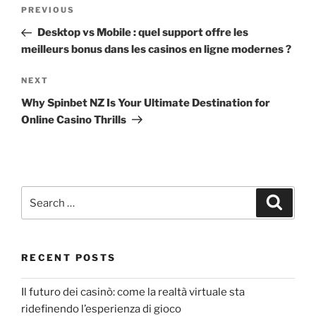
PREVIOUS
Desktop vs Mobile : quel support offre les
meilleurs bonus dans les casinos en ligne modernes ?
NEXT
Why Spinbet NZ Is Your Ultimate Destination for
Online Casino Thrills
RECENT POSTS
Il futuro dei casinò: come la realtà virtuale sta
ridefinendo l’esperienza di gioco