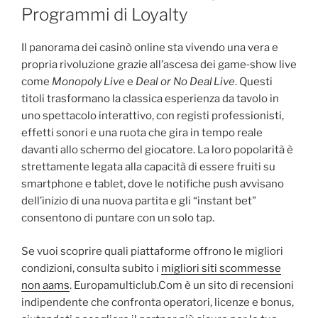
Programmi di Loyalty
Il panorama dei casinò online sta vivendo una vera e
propria rivoluzione grazie all’ascesa dei game‑show live
come
Monopoly Live
e
Deal or No Deal Live
. Questi
titoli trasformano la classica esperienza da tavolo in
uno spettacolo interattivo, con registi professionisti,
effetti sonori e una ruota che gira in tempo reale
davanti allo schermo del giocatore. La loro popolarità è
strettamente legata alla capacità di essere fruiti su
smartphone e tablet, dove le notifiche push avvisano
dell’inizio di una nuova partita e gli “instant bet”
consentono di puntare con un solo tap.
Se vuoi scoprire quali piattaforme offrono le migliori
condizioni, consulta subito i
migliori siti scommesse
non aams
. Europamulticlub.Com è un sito di recensioni
indipendente che confronta operatori, licenze e bonus,