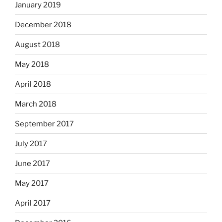
January 2019
December 2018
August 2018
May 2018
April 2018
March 2018
September 2017
July 2017
June 2017
May 2017
April 2017