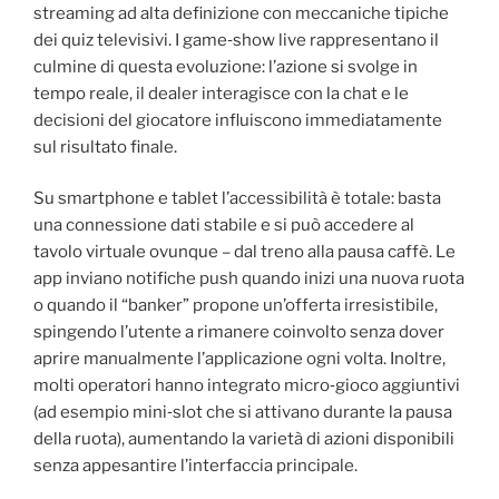
streaming ad alta definizione con meccaniche tipiche
dei quiz televisivi. I game‑show live rappresentano il
culmine di questa evoluzione: l’azione si svolge in
tempo reale, il dealer interagisce con la chat e le
decisioni del giocatore influiscono immediatamente
sul risultato finale.
Su smartphone e tablet l’accessibilità è totale: basta
una connessione dati stabile e si può accedere al
tavolo virtuale ovunque – dal treno alla pausa caffè. Le
app inviano notifiche push quando inizi una nuova ruota
o quando il “banker” propone un’offerta irresistibile,
spingendo l’utente a rimanere coinvolto senza dover
aprire manualmente l’applicazione ogni volta. Inoltre,
molti operatori hanno integrato micro‑gioco aggiuntivi
(ad esempio mini‑slot che si attivano durante la pausa
della ruota), aumentando la varietà di azioni disponibili
senza appesantire l’interfaccia principale.