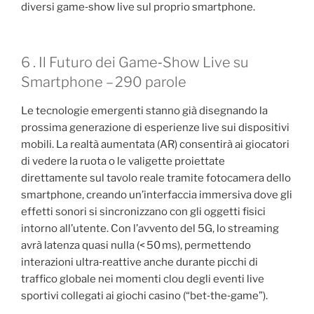
diversi game‑show live sul proprio smartphone.
6 . Il Futuro dei Game‑Show Live su
Smartphone – 290 parole
Le tecnologie emergenti stanno già disegnando la
prossima generazione di esperienze live sui dispositivi
mobili. La realtà aumentata (AR) consentirà ai giocatori
di vedere la ruota o le valigette proiettate
direttamente sul tavolo reale tramite fotocamera dello
smartphone, creando un’interfaccia immersiva dove gli
effetti sonori si sincronizzano con gli oggetti fisici
intorno all’utente. Con l’avvento del 5G, lo streaming
avrà latenza quasi nulla (< 50 ms), permettendo
interazioni ultra‑reattive anche durante picchi di
traffico globale nei momenti clou degli eventi live
sportivi collegati ai giochi casino (“bet‑the‑game”).