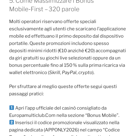
5. Come Massimizzare i Bonus
Mobile‑First – 320 parole
Molti operatori riservano offerte speciali
esclusivamente agli utenti che scaricano l’applicazione
mobile ed effettuano il primo deposito dal dispositivo
portatile. Queste promozioni includono spesso
depositi minimi ridotti (€10 anziché €20) accompagnati
da giri gratuiti su giochi live selezionati oppure da un
bonus percentuale fino al 150 % sulla prima ricarica via
wallet elettronico (
Skrill
,
PayPal
,
crypto
).
Per sfruttare al meglio queste offerte segui questi
passaggi pratici:
Apri l’app ufficiale del casinò consigliato da
Europamulticlub.Com nella sezione “Bonus Mobile”.
Inserisci il codice promozionale visualizzato nella
pagina dedicata (APPONLY2026) nel campo “Codice