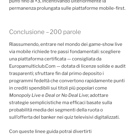
punti fino al ×3, incentivando ulteriormente la
permanenza prolungata sulle piattaforme mobile-first.
Conclusione – 200 parole
Riassumendo, entrare nel mondo dei game‑show live
via mobile richiede tre passi fondamentali: scegliere
una piattaforma certificata — consigliata da
Europamulticlub.Com — dotata di licenze solide e audit
trasparenti; sfruttare fin dal primo deposito i
programmi fedeltà che convertono rapidamente punti
in crediti spendibili sui titoli più popolari come
Monopoly Live
e
Deal or No Deal Live
; adottare
strategie semplicistiche ma efficaci basate sulla
probabilità media dei segmenti della ruota o
sull’offerta del banker nei quiz televisivi digitalizzati.
Con queste linee guida potrai divertirti