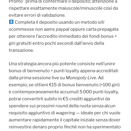
Promo” prima di confermare il deposito; attenzione a
rispettare esattamente maiuscole/minuscole così da
evitare errori di validazione.
Completa il deposito usando un metodo
siti
scommesse non aams paypal
oppure carta prepagata
per ottenere l’accredito immediato dei fondi bonus +
giri gratuiti entro pochi secondi dall’avvio della
transazione.
Una strategia ancora più potente consiste nell’unire
bonus di benvenuto + punti loyalty appena accreditati
dalla prima sessione live su
Monopoly Live
. Ad
esempio, se ottieni €15 di bonus benvenuto (+100 giri)
e contemporaneamente accumuli 5 000 punti loyalty,
potrai convertirli subito in €5 crediti aggiuntivi da
spendere sui prossimi round della ruota senza alcun
requisito aggiuntivo di wagering — ideale per chi vuole
aumentare rapidamente il capitale iniziale senza dover
reinvestire denaro proprio finché non ha sperimentato