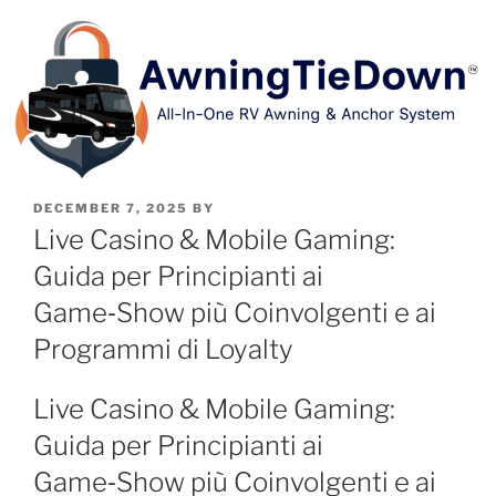
DECEMBER 7, 2025
BY
Live Casino & Mobile Gaming:
Guida per Principianti ai
Game‑Show più Coinvolgenti e ai
Programmi di Loyalty
Live Casino & Mobile Gaming:
Guida per Principianti ai
Game‑Show più Coinvolgenti e ai