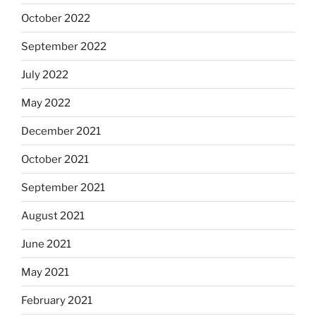
October 2022
September 2022
July 2022
May 2022
December 2021
October 2021
September 2021
August 2021
June 2021
May 2021
February 2021