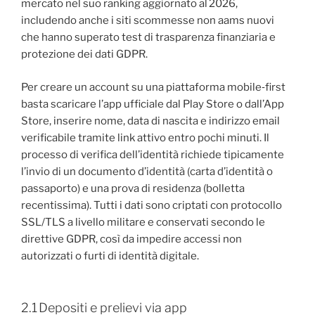
mercato nel suo ranking aggiornato al 2026,
includendo anche i siti scommesse non aams nuovi
che hanno superato test di trasparenza finanziaria e
protezione dei dati GDPR.
Per creare un account su una piattaforma mobile‑first
basta scaricare l’app ufficiale dal Play Store o dall’App
Store, inserire nome, data di nascita e indirizzo email
verificabile tramite link attivo entro pochi minuti. Il
processo di verifica dell’identità richiede tipicamente
l’invio di un documento d’identità (carta d’identità o
passaporto) e una prova di residenza (bolletta
recentissima). Tutti i dati sono criptati con protocollo
SSL/TLS a livello militare e conservati secondo le
direttive GDPR, così da impedire accessi non
autorizzati o furti di identità digitale.
2.1 Depositi e prelievi via app