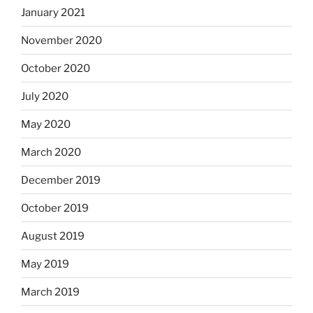
January 2021
November 2020
October 2020
July 2020
May 2020
March 2020
December 2019
October 2019
August 2019
May 2019
March 2019