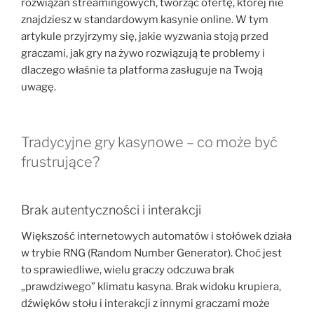
rozwiązań streamingowych, tworząc ofertę, której nie
znajdziesz w standardowym kasynie online. W tym
artykule przyjrzymy się, jakie wyzwania stoją przed
graczami, jak gry na żywo rozwiązują te problemy i
dlaczego właśnie ta platforma zasługuje na Twoją
uwagę.
Tradycyjne gry kasynowe – co może być
frustrujące?
Brak autentyczności i interakcji
Większość internetowych automatów i stołówek działa
w trybie RNG (Random Number Generator). Choć jest
to sprawiedliwe, wielu graczy odczuwa brak
„prawdziwego” klimatu kasyna. Brak widoku krupiera,
dźwięków stołu i interakcji z innymi graczami może