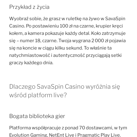
Przykład z życia
Wyobraź sobie, że grasz w ruletkę na żywo w SavaSpin
Casino. Po postawieniu 100 zł na czarne, krupier kręci
kołem, a kamera pokazuje każdy detal. Koło zatrzymuje
się – numer 18, czarne. Twoja wygrana 2 000 zł pojawia
się na koncie w ciągu kilku sekund. To właśnie ta
natychmiastowość i autentyczność przyciągają setki
graczy każdego dnia.
Dlaczego SavaSpin Casino wyróżnia się
wśród platform live?
Bogata biblioteka gier
Platforma współpracuje z ponad 70 dostawcami, w tym
Evolution Gaming, NetEnt Live i Pragmatic Play Live.