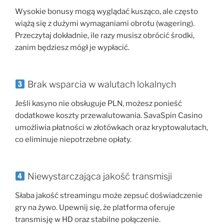
Wysokie bonusy mogą wyglądać kusząco, ale często
wiążą się z dużymi wymaganiami obrotu (wagering).
Przeczytaj dokładnie, ile razy musisz obrócić środki,
zanim będziesz mógł je wypłacić.
Brak wsparcia w walutach lokalnych
Jeśli kasyno nie obsługuje PLN, możesz ponieść
dodatkowe koszty przewalutowania. SavaSpin Casino
umożliwia płatności w złotówkach oraz kryptowalutach,
co eliminuje niepotrzebne opłaty.
Niewystarczająca jakość transmisji
Słaba jakość streamingu może zepsuć doświadczenie
gry na żywo. Upewnij się, że platforma oferuje
transmisję w HD oraz stabilne połączenie.