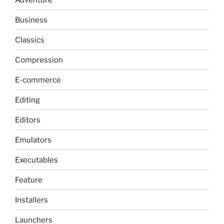
Business
Classics
Compression
E-commerce
Editing
Editors
Emulators
Executables
Feature
Installers
Launchers