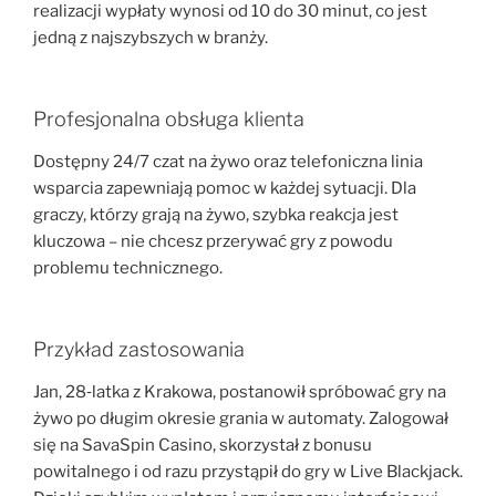
realizacji wypłaty wynosi od 10 do 30 minut, co jest
jedną z najszybszych w branży.
Profesjonalna obsługa klienta
Dostępny 24/7 czat na żywo oraz telefoniczna linia
wsparcia zapewniają pomoc w każdej sytuacji. Dla
graczy, którzy grają na żywo, szybka reakcja jest
kluczowa – nie chcesz przerywać gry z powodu
problemu technicznego.
Przykład zastosowania
Jan, 28‑latka z Krakowa, postanowił spróbować gry na
żywo po długim okresie grania w automaty. Zalogował
się na SavaSpin Casino, skorzystał z bonusu
powitalnego i od razu przystąpił do gry w Live Blackjack.