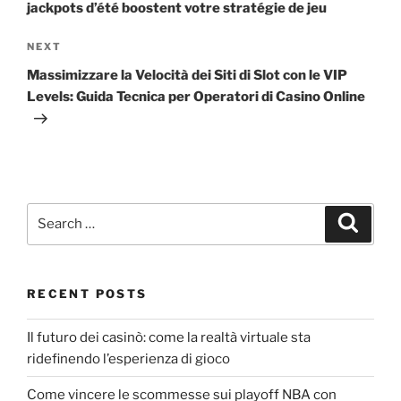
jackpots d’été boostent votre stratégie de jeu
NEXT
Massimizzare la Velocità dei Siti di Slot con le VIP
Levels: Guida Tecnica per Operatori di Casino Online
RECENT POSTS
Il futuro dei casinò: come la realtà virtuale sta
ridefinendo l’esperienza di gioco
Come vincere le scommesse sui playoff NBA con