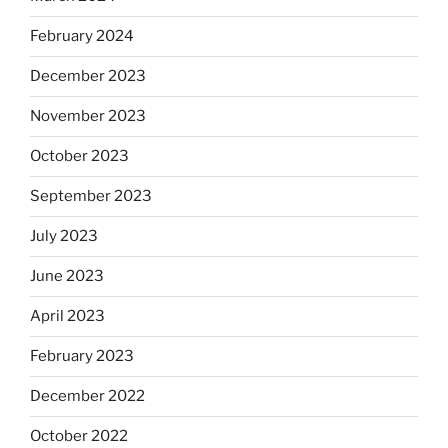
February 2024
December 2023
November 2023
October 2023
September 2023
July 2023
June 2023
April 2023
February 2023
December 2022
October 2022